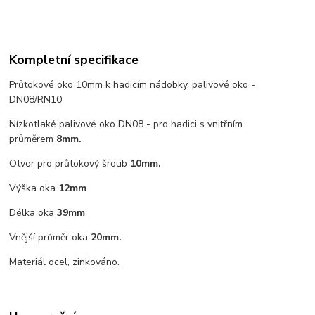
Kompletní specifikace
Průtokové oko 10mm k hadicím nádobky, palivové oko -
DN08/RN10
Nízkotlaké palivové oko DN08 - pro hadici s vnitřním
průměrem
8mm.
Otvor pro průtokový šroub
10mm.
Výška oka
12mm
Délka oka
39mm
Vnější průměr oka
20mm.
Materiál ocel, zinkováno.