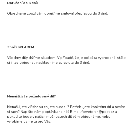
Doručení do 3 dnů
Objednané zboží vám doručíme smluvní přepravou do 3 dnů.
Zboží SKLADEM
Všechny díly držíme skladem. V případě, že je položka vyprodaná, stále
si ji lze objednat, naskladníme zpravidla do 3 dnů.
Nenašli jste požadovaný díl?
Nenašli jste v Eshopu co jste hledali? Potřebujete konkrétní díl a nevíte
si rady? Napište nám poptávku na náš E-mail forveteran@post.cz a
pokud to bude v našich možnostech díl vám objednáme, nebo
vyrobíme. Jsme tu pro Vás.