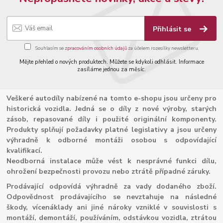
Přihlásit se
Souhlasím se
zpracováním osobních údajů
za účelem rozesílky newsletteru.
Mějte přehled o nových produktech. Můžete se kdykoli odhlásit. Informace
zasíláme jednou za měsíc.
Veškeré autodíly nabízené na tomto e-shopu jsou určeny pro
historická vozidla. Jedná se o díly z nové výroby, starých
zásob, repasované díly i použité originální komponenty.
Produkty splňují požadavky platné legislativy a jsou určeny
výhradně k odborné montáži osobou s odpovídající
kvalifikací.
Neodborná instalace může vést k nesprávné funkci dílu,
ohrožení bezpečnosti provozu nebo ztrátě případné záruky.
Prodávající odpovídá výhradně za vady dodaného zboží.
Odpovědnost prodávajícího se nevztahuje na následné
škody, vícenáklady ani jiné nároky vzniklé v souvislosti s
montáží, demontáží, používáním, odstávkou vozidla, ztrátou