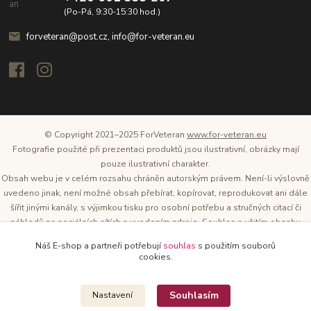
(Po-Pá, 9:30-15:30 hod.)
forveteran@post.cz, info@for-veteran.eu
© Copyright 2021–2025 ForVeteran
www.for-veteran.eu
Fotografie použité při prezentaci produktů jsou ilustrativní, obrázky mají
pouze ilustrativní charakter.
Obsah webu je v celém rozsahu chráněn autorským právem. Není-li výslovně
uvedeno jinak, není možné obsah přebírat, kopírovat, reprodukovat ani dále
šířit jinými kanály, s výjimkou tisku pro osobní potřebu a stručných citací či
náhledů na sociálních sítích s uvedením zdroje. Souhlas s užitím obsahu
musí být vždy písemný a lze o něj požádat. Vlastníkem a provozovatelem
Náš E-shop a partneři potřebují
souhlas
s použitím souborů
těchto webových stránek je Tomáš Oršel.
cookies.
Zdroj: Archiv společnosti ŠKODA AUTO
Souhlasím
Nastavení