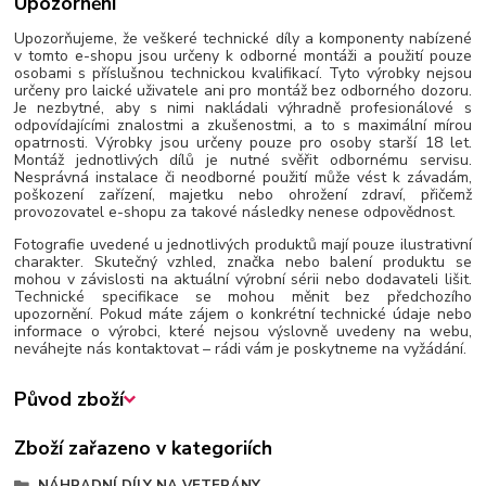
Upozornění
Upozorňujeme, že veškeré technické díly a komponenty nabízené
v tomto e-shopu jsou určeny k odborné montáži a použití pouze
osobami s příslušnou technickou kvalifikací. Tyto výrobky nejsou
určeny pro laické uživatele ani pro montáž bez odborného dozoru.
Je nezbytné, aby s nimi nakládali výhradně profesionálové s
odpovídajícími znalostmi a zkušenostmi, a to s maximální mírou
opatrnosti. Výrobky jsou určeny pouze pro osoby starší 18 let.
Montáž jednotlivých dílů je nutné svěřit odbornému servisu.
Nesprávná instalace či neodborné použití může vést k závadám,
poškození zařízení, majetku nebo ohrožení zdraví, přičemž
provozovatel e-shopu za takové následky nenese odpovědnost.
Fotografie uvedené u jednotlivých produktů mají pouze ilustrativní
charakter. Skutečný vzhled, značka nebo balení produktu se
mohou v závislosti na aktuální výrobní sérii nebo dodavateli lišit.
Technické specifikace se mohou měnit bez předchozího
upozornění. Pokud máte zájem o konkrétní technické údaje nebo
informace o výrobci, které nejsou výslovně uvedeny na webu,
neváhejte nás kontaktovat – rádi vám je poskytneme na vyžádání.
Původ zboží
Zboží zařazeno v kategoriích