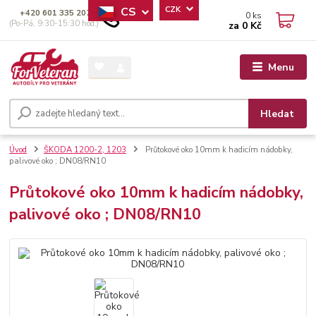
CS
CZK
+420 601 335 207
0
ks
(Po-Pá, 9:30-15:30 hod.)
za
0 Kč
Menu
Hledat
Úvod
ŠKODA 1200-2, 1203
Průtokové oko 10mm k hadicím nádobky,
palivové oko ; DN08/RN10
Průtokové oko 10mm k hadicím nádobky,
palivové oko ; DN08/RN10