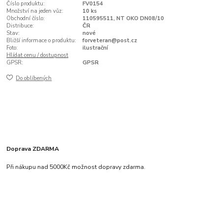
Číslo produktu:
FV0154
Množství na jeden vůz:
10 ks
Obchodní číslo:
110595511, NT OKO DN08/10
Distribuce:
ČR
Stav:
nové
Bližší informace o produktu:
forveteran@post.cz
Foto:
ilustrační
Hlídat cenu / dostupnost
GPSR:
GPSR
Do oblíbených
Doprava ZDARMA
Při nákupu nad 5000Kč možnost dopravy zdarma.