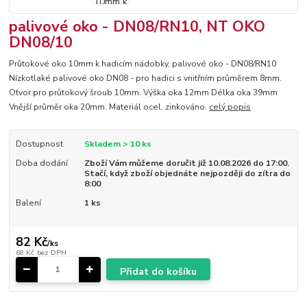
palivové oko - DN08/RN10, NT OKO
DN08/10
Průtokové oko 10mm k hadicím nádobky, palivové oko - DN08/RN10
Nízkotlaké palivové oko DN08 - pro hadici s vnitřním průměrem 8mm.
Otvor pro průtokový šroub 10mm. Výška oka 12mm Délka oka 39mm
Vnější průměr oka 20mm. Materiál ocel, zinkováno.
celý popis
Dostupnost
Skladem > 10 ks
Doba dodání
Zboží Vám můžeme doručit již 10.08.2026 do 17:00.
Stačí, když zboží objednáte nejpozději do zítra do
8:00
Balení
1 ks
82 Kč
/
ks
68 Kč
bez DPH
Přidat do košíku