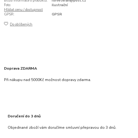
Bližší informace o produktu:
forveteran@post.cz
Foto:
ilustrační
Hlídat cenu / dostupnost
GPSR:
GPSR
Do oblíbených
Doprava ZDARMA
Při nákupu nad 5000Kč možnost dopravy zdarma.
Doručení do 3 dnů
Objednané zboží vám doručíme smluvní přepravou do 3 dnů.