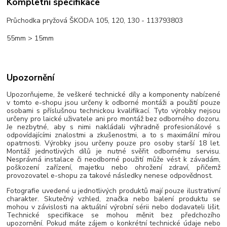
Kompletní specifikace
Průchodka pryžová ŠKODA 105, 120, 130 - 113793803
55mm > 15mm
Upozornění
Upozorňujeme, že veškeré technické díly a komponenty nabízené
v tomto e-shopu jsou určeny k odborné montáži a použití pouze
osobami s příslušnou technickou kvalifikací. Tyto výrobky nejsou
určeny pro laické uživatele ani pro montáž bez odborného dozoru.
Je nezbytné, aby s nimi nakládali výhradně profesionálové s
odpovídajícími znalostmi a zkušenostmi, a to s maximální mírou
opatrnosti. Výrobky jsou určeny pouze pro osoby starší 18 let.
Montáž jednotlivých dílů je nutné svěřit odbornému servisu.
Nesprávná instalace či neodborné použití může vést k závadám,
poškození zařízení, majetku nebo ohrožení zdraví, přičemž
provozovatel e-shopu za takové následky nenese odpovědnost.
Fotografie uvedené u jednotlivých produktů mají pouze ilustrativní
charakter. Skutečný vzhled, značka nebo balení produktu se
mohou v závislosti na aktuální výrobní sérii nebo dodavateli lišit.
Technické specifikace se mohou měnit bez předchozího
upozornění. Pokud máte zájem o konkrétní technické údaje nebo