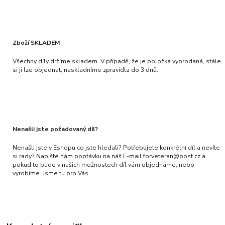
Zboží SKLADEM
Všechny díly držíme skladem. V případě, že je položka vyprodaná, stále
si ji lze objednat, naskladníme zpravidla do 3 dnů.
Nenašli jste požadovaný díl?
Nenašli jste v Eshopu co jste hledali? Potřebujete konkrétní díl a nevíte
si rady? Napište nám poptávku na náš E-mail forveteran@post.cz a
pokud to bude v našich možnostech díl vám objednáme, nebo
vyrobíme. Jsme tu pro Vás.