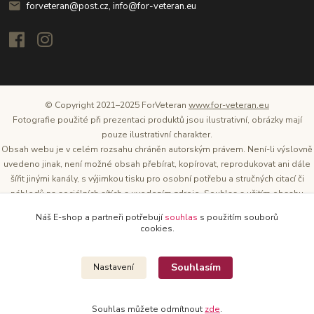
forveteran@post.cz, info@for-veteran.eu
© Copyright 2021–2025 ForVeteran
www.for-veteran.eu
Fotografie použité při prezentaci produktů jsou ilustrativní, obrázky mají
pouze ilustrativní charakter.
Obsah webu je v celém rozsahu chráněn autorským právem. Není-li výslovně
uvedeno jinak, není možné obsah přebírat, kopírovat, reprodukovat ani dále
šířit jinými kanály, s výjimkou tisku pro osobní potřebu a stručných citací či
náhledů na sociálních sítích s uvedením zdroje. Souhlas s užitím obsahu
musí být vždy písemný a lze o něj požádat. Vlastníkem a provozovatelem
Náš E-shop a partneři potřebují
souhlas
s použitím souborů
těchto webových stránek je Tomáš Oršel.
cookies.
Zdroj: Archiv společnosti ŠKODA AUTO
Souhlasím
Nastavení
Souhlas můžete odmítnout
zde
.