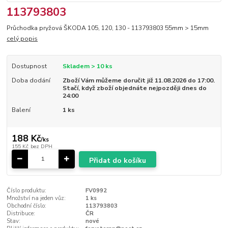
113793803
Průchodka pryžová ŠKODA 105, 120, 130 - 113793803 55mm > 15mm
celý popis
Dostupnost
Skladem > 10 ks
Doba dodání
Zboží Vám můžeme doručit již 11.08.2026 do 17:00.
Stačí, když zboží objednáte nejpozději dnes do
24:00
Balení
1 ks
188 Kč
/
ks
155 Kč
bez DPH
Přidat do košíku
Číslo produktu:
FV0992
Množství na jeden vůz:
1 ks
Obchodní číslo:
113793803
Distribuce:
ČR
Stav:
nové