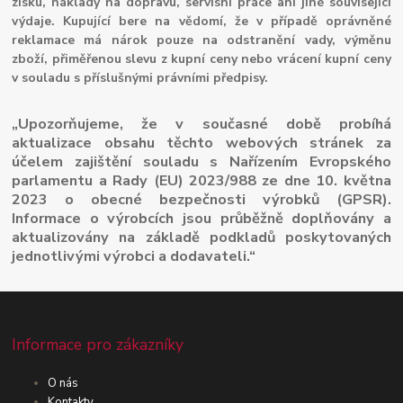
zisku, náklady na dopravu, servisní práce ani jiné související
výdaje. Kupující bere na vědomí, že v případě oprávněné
reklamace má nárok pouze na odstranění vady, výměnu
zboží, přiměřenou slevu z kupní ceny nebo vrácení kupní ceny
v souladu s příslušnými právními předpisy.
„Upozorňujeme, že v současné době probíhá
aktualizace obsahu těchto webových stránek za
účelem zajištění souladu s Nařízením Evropského
parlamentu a Rady (EU) 2023/988 ze dne 10. května
2023 o obecné bezpečnosti výrobků (GPSR).
Informace o výrobcích jsou průběžně doplňovány a
aktualizovány na základě podkladů poskytovaných
jednotlivými výrobci a dodavateli.“
Informace pro zákazníky
O nás
Kontakty