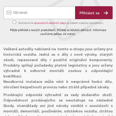
Přihlásit se
Souhlasím se
zpracováním osobních údajů
za účelem rozesílky newsletteru.
Mějte přehled o nových produktech. Můžete se kdykoli odhlásit. Informace
zasíláme jednou za měsíc.
Veškeré autodíly nabízené na tomto e-shopu jsou určeny pro
historická vozidla. Jedná se o díly z nové výroby, starých
zásob, repasované díly i použité originální komponenty.
Produkty splňují požadavky platné legislativy a jsou určeny
výhradně k odborné montáži osobou s odpovídající
kvalifikací.
Neodborná instalace může vést k nesprávné funkci dílu,
ohrožení bezpečnosti provozu nebo ztrátě případné záruky.
Prodávající odpovídá výhradně za vady dodaného zboží.
Odpovědnost prodávajícího se nevztahuje na následné
škody, vícenáklady ani jiné nároky vzniklé v souvislosti s
montáží, demontáží, používáním, odstávkou vozidla, ztrátou