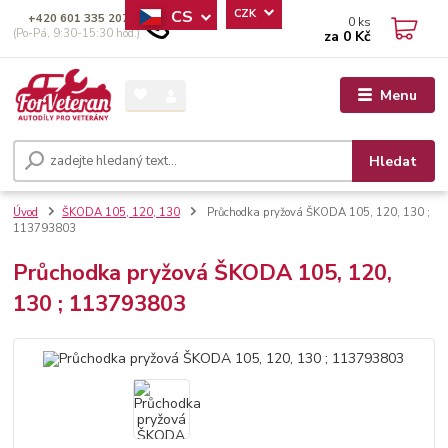
CS
CZK
+420 601 335 207
0
ks
(Po-Pá, 9:30-15:30 hod.)
za
0 Kč
Menu
Hledat
Úvod
ŠKODA 105, 120, 130
Průchodka pryžová ŠKODA 105, 120, 130 ;
113793803
Průchodka pryžová ŠKODA 105, 120,
130 ; 113793803