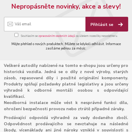
Nepropásněte novinky, akce a slevy!
Přihlásit se
Souhlasím se
zpracováním osobních údajů
za účelem rozesílky newsletteru.
Mějte přehled o nových produktech. Můžete se kdykoli odhlásit. Informace
zasíláme jednou za měsíc.
Veškeré autodíly nabízené na tomto e-shopu jsou určeny pro
historická vozidla. Jedná se o díly z nové výroby, starých
zásob, repasované díly i použité originální komponenty.
Produkty splňují požadavky platné legislativy a jsou určeny
výhradně k odborné montáži osobou s odpovídající
kvalifikací.
Neodborná instalace může vést k nesprávné funkci dílu,
ohrožení bezpečnosti provozu nebo ztrátě případné záruky.
Prodávající odpovídá výhradně za vady dodaného zboží.
Odpovědnost prodávajícího se nevztahuje na následné
škody, vícenáklady ani jiné nároky vzniklé v souvislosti s