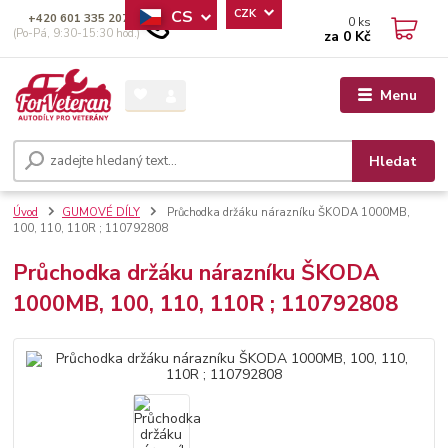
CS
CZK
+420 601 335 207
0
ks
(Po-Pá, 9:30-15:30 hod.)
za
0 Kč
Menu
Hledat
Úvod
GUMOVÉ DÍLY
Průchodka držáku nárazníku ŠKODA 1000MB,
100, 110, 110R ; 110792808
Průchodka držáku nárazníku ŠKODA
1000MB, 100, 110, 110R ; 110792808