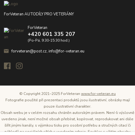
ForVeteran AUTODÍLY PRO VETERÁNY
ForVeteran
+420 601 335 207
(Po-Pá, 9:30-15:30 hod.)
forveteran@post.cz, info@for-veteran.eu
© Copyright 2021–2025 ForVeteran
www.for-veteran.eu
Fotografie použité při prezentaci produktů jsou ilustrativní, obrázky mají
pouze ilustrativní charakter.
Obsah webu je v celém rozsahu chráněn autorským právem. Není-li výslovně
uvedeno jinak, není možné obsah přebírat, kopírovat, reprodukovat ani dále
šířit jinými kanály, s výjimkou tisku pro osobní potřebu a stručných citací či
náhledů na sociálních sítích s uvedením zdroje. Souhlas s užitím obsahu