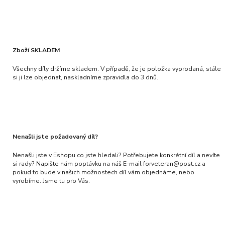
Zboží SKLADEM
Všechny díly držíme skladem. V případě, že je položka vyprodaná, stále
si ji lze objednat, naskladníme zpravidla do 3 dnů.
Nenašli jste požadovaný díl?
Nenašli jste v Eshopu co jste hledali? Potřebujete konkrétní díl a nevíte
si rady? Napište nám poptávku na náš E-mail forveteran@post.cz a
pokud to bude v našich možnostech díl vám objednáme, nebo
vyrobíme. Jsme tu pro Vás.