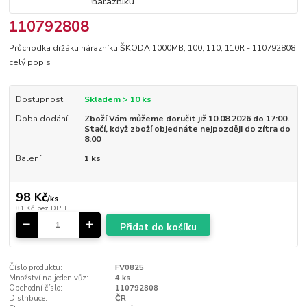
110792808
Průchodka držáku nárazníku ŠKODA 1000MB, 100, 110, 110R - 110792808
celý popis
Dostupnost
Skladem > 10 ks
Doba dodání
Zboží Vám můžeme doručit již 10.08.2026 do 17:00.
Stačí, když zboží objednáte nejpozději do zítra do
8:00
Balení
1 ks
98 Kč
/
ks
81 Kč
bez DPH
Přidat do košíku
Číslo produktu:
FV0825
Množství na jeden vůz:
4 ks
Obchodní číslo:
110792808
Distribuce:
ČR