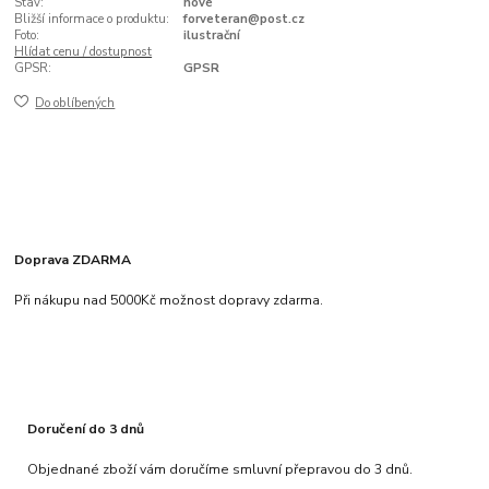
Stav:
nové
Bližší informace o produktu:
forveteran@post.cz
Foto:
ilustrační
Hlídat cenu / dostupnost
GPSR:
GPSR
Do oblíbených
Doprava ZDARMA
Při nákupu nad 5000Kč možnost dopravy zdarma.
Doručení do 3 dnů
Objednané zboží vám doručíme smluvní přepravou do 3 dnů.