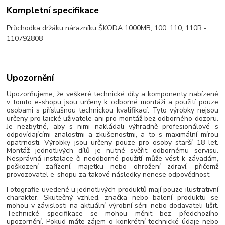
Kompletní specifikace
Průchodka držáku nárazníku ŠKODA 1000MB, 100, 110, 110R -
110792808
Upozornění
Upozorňujeme, že veškeré technické díly a komponenty nabízené
v tomto e-shopu jsou určeny k odborné montáži a použití pouze
osobami s příslušnou technickou kvalifikací. Tyto výrobky nejsou
určeny pro laické uživatele ani pro montáž bez odborného dozoru.
Je nezbytné, aby s nimi nakládali výhradně profesionálové s
odpovídajícími znalostmi a zkušenostmi, a to s maximální mírou
opatrnosti. Výrobky jsou určeny pouze pro osoby starší 18 let.
Montáž jednotlivých dílů je nutné svěřit odbornému servisu.
Nesprávná instalace či neodborné použití může vést k závadám,
poškození zařízení, majetku nebo ohrožení zdraví, přičemž
provozovatel e-shopu za takové následky nenese odpovědnost.
Fotografie uvedené u jednotlivých produktů mají pouze ilustrativní
charakter. Skutečný vzhled, značka nebo balení produktu se
mohou v závislosti na aktuální výrobní sérii nebo dodavateli lišit.
Technické specifikace se mohou měnit bez předchozího
upozornění. Pokud máte zájem o konkrétní technické údaje nebo