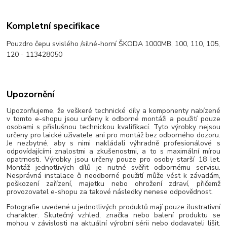
Kompletní specifikace
Pouzdro čepu svislého /silné-horní ŠKODA 1000MB, 100, 110, 105,
120 - 113428050
Upozornění
Upozorňujeme, že veškeré technické díly a komponenty nabízené
v tomto e-shopu jsou určeny k odborné montáži a použití pouze
osobami s příslušnou technickou kvalifikací. Tyto výrobky nejsou
určeny pro laické uživatele ani pro montáž bez odborného dozoru.
Je nezbytné, aby s nimi nakládali výhradně profesionálové s
odpovídajícími znalostmi a zkušenostmi, a to s maximální mírou
opatrnosti. Výrobky jsou určeny pouze pro osoby starší 18 let.
Montáž jednotlivých dílů je nutné svěřit odbornému servisu.
Nesprávná instalace či neodborné použití může vést k závadám,
poškození zařízení, majetku nebo ohrožení zdraví, přičemž
provozovatel e-shopu za takové následky nenese odpovědnost.
Fotografie uvedené u jednotlivých produktů mají pouze ilustrativní
charakter. Skutečný vzhled, značka nebo balení produktu se
mohou v závislosti na aktuální výrobní sérii nebo dodavateli lišit.