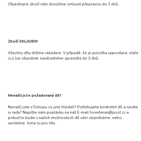
Objednané zboží vám doručíme smluvní přepravou do 3 dnů.
Zboží SKLADEM
Všechny díly držíme skladem. V případě, že je položka vyprodaná, stále
si ji lze objednat, naskladníme zpravidla do 3 dnů.
Nenašli jste požadovaný díl?
Nenašli jste v Eshopu co jste hledali? Potřebujete konkrétní díl a nevíte
si rady? Napište nám poptávku na náš E-mail forveteran@post.cz a
pokud to bude v našich možnostech díl vám objednáme, nebo
vyrobíme. Jsme tu pro Vás.