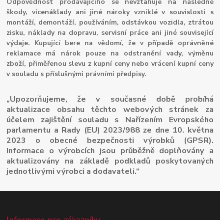
Odpovědnost prodávajícího se nevztahuje na následné
škody, vícenáklady ani jiné nároky vzniklé v souvislosti s
montáží, demontáží, používáním, odstávkou vozidla, ztrátou
zisku, náklady na dopravu, servisní práce ani jiné související
výdaje. Kupující bere na vědomí, že v případě oprávněné
reklamace má nárok pouze na odstranění vady, výměnu
zboží, přiměřenou slevu z kupní ceny nebo vrácení kupní ceny
v souladu s příslušnými právními předpisy.
„Upozorňujeme, že v současné době probíhá
aktualizace obsahu těchto webových stránek za
účelem zajištění souladu s Nařízením Evropského
parlamentu a Rady (EU) 2023/988 ze dne 10. května
2023 o obecné bezpečnosti výrobků (GPSR).
Informace o výrobcích jsou průběžně doplňovány a
aktualizovány na základě podkladů poskytovaných
jednotlivými výrobci a dodavateli.“
Informace pro zákazníky