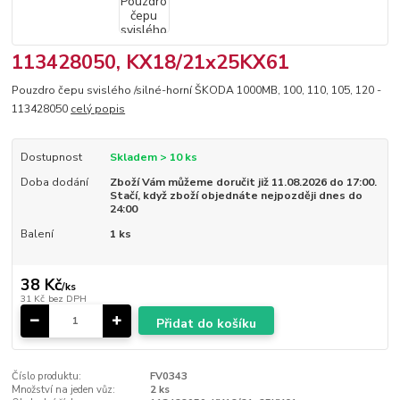
113428050, KX18/21x25KX61
Pouzdro čepu svislého /silné-horní ŠKODA 1000MB, 100, 110, 105, 120 -
113428050
celý popis
Dostupnost
Skladem > 10 ks
Doba dodání
Zboží Vám můžeme doručit již 11.08.2026 do 17:00.
Stačí, když zboží objednáte nejpozději dnes do
24:00
Balení
1 ks
38 Kč
/
ks
31 Kč
bez DPH
Přidat do košíku
Číslo produktu:
FV0343
Množství na jeden vůz:
2 ks