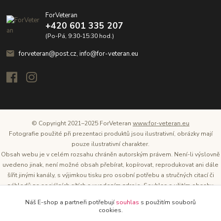
ForVeteran
+420 601 335 207
(Po-Pá, 9:30-15:30 hod.)
forveteran@post.cz, info@for-veteran.eu
© Copyright 2021–2025 ForVeteran
www.for-veteran.eu
Fotografie použité při prezentaci produktů jsou ilustrativní, obrázky mají
pouze ilustrativní charakter.
Obsah webu je v celém rozsahu chráněn autorským právem. Není-li výslovně
uvedeno jinak, není možné obsah přebírat, kopírovat, reprodukovat ani dále
šířit jinými kanály, s výjimkou tisku pro osobní potřebu a stručných citací či
náhledů na sociálních sítích s uvedením zdroje. Souhlas s užitím obsahu
musí být vždy písemný a lze o něj požádat. Vlastníkem a provozovatelem
Náš E-shop a partneři potřebují
souhlas
s použitím souborů
těchto webových stránek je Tomáš Oršel.
cookies.