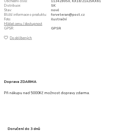
Obchodní číslo:
113428050, KX18/21x25KX61
Distribuce:
SK
Stav:
nové
Bližší informace o produktu:
forveteran@post.cz
Foto:
ilustrační
Hlídat cenu / dostupnost
GPSR:
GPSR
Do oblíbených
Doprava ZDARMA
Při nákupu nad 5000Kč možnost dopravy zdarma.
Doručení do 3 dnů