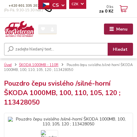
CS
CZK
+420 601 335 207
0
ks
(Po-Pá, 9:30-15:30 hod.)
za
0 Kč
Menu
Hledat
Úvod
ŠKODA 1000MB - 110R
Pouzdro čepu svislého /silné-horní ŠKODA
1000MB, 100, 110, 105, 120 ; 113428050
Pouzdro čepu svislého /silné-horní
ŠKODA 1000MB, 100, 110, 105, 120 ;
113428050