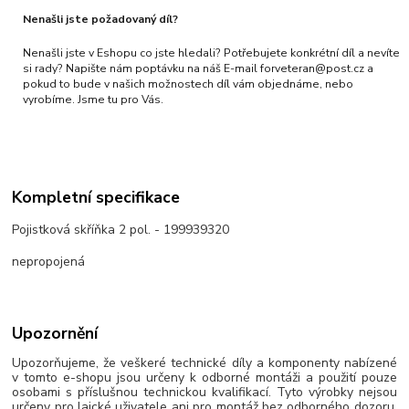
Nenašli jste požadovaný díl?
Nenašli jste v Eshopu co jste hledali? Potřebujete konkrétní díl a nevíte
si rady? Napište nám poptávku na náš E-mail forveteran@post.cz a
pokud to bude v našich možnostech díl vám objednáme, nebo
vyrobíme. Jsme tu pro Vás.
Kompletní specifikace
Pojistková skříňka 2 pol. - 199939320
nepropojená
Upozornění
Upozorňujeme, že veškeré technické díly a komponenty nabízené
v tomto e-shopu jsou určeny k odborné montáži a použití pouze
osobami s příslušnou technickou kvalifikací. Tyto výrobky nejsou
určeny pro laické uživatele ani pro montáž bez odborného dozoru.