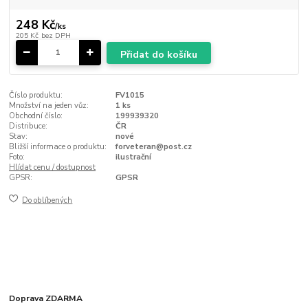
248 Kč
/
ks
205 Kč
bez DPH
Přidat do košíku
Číslo produktu:
FV1015
Množství na jeden vůz:
1 ks
Obchodní číslo:
199939320
Distribuce:
ČR
Stav:
nové
Bližší informace o produktu:
forveteran@post.cz
Foto:
ilustrační
Hlídat cenu / dostupnost
GPSR:
GPSR
Do oblíbených
Doprava ZDARMA