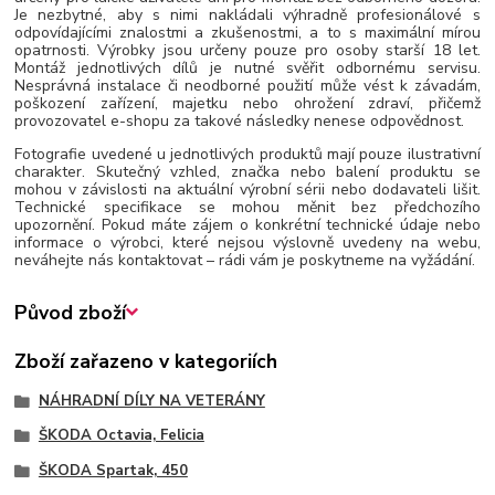
Je nezbytné, aby s nimi nakládali výhradně profesionálové s
odpovídajícími znalostmi a zkušenostmi, a to s maximální mírou
opatrnosti. Výrobky jsou určeny pouze pro osoby starší 18 let.
Montáž jednotlivých dílů je nutné svěřit odbornému servisu.
Nesprávná instalace či neodborné použití může vést k závadám,
poškození zařízení, majetku nebo ohrožení zdraví, přičemž
provozovatel e-shopu za takové následky nenese odpovědnost.
Fotografie uvedené u jednotlivých produktů mají pouze ilustrativní
charakter. Skutečný vzhled, značka nebo balení produktu se
mohou v závislosti na aktuální výrobní sérii nebo dodavateli lišit.
Technické specifikace se mohou měnit bez předchozího
upozornění. Pokud máte zájem o konkrétní technické údaje nebo
informace o výrobci, které nejsou výslovně uvedeny na webu,
neváhejte nás kontaktovat – rádi vám je poskytneme na vyžádání.
Původ zboží
Zboží zařazeno v kategoriích
NÁHRADNÍ DÍLY NA VETERÁNY
ŠKODA Octavia, Felicia
ŠKODA Spartak, 450