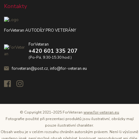
Kontakty
ForVeteran AUTODÍLY PRO VETERÁNY
ForVeteran
+420 601 335 207
(Po-Pá, 9:30-15:30 hod.)
forveteran@post.cz, info@for-veteran.eu
© Copyright 2021–2025 ForVeteran
www.for-veteran.eu
Fotografie použité při prezentaci produktů jsou ilustrativní, obrázky mají
pouze ilustrativní charakter.
Obsah webu je v celém rozsahu chráněn autorským právem. Není-li výslovně
uvedeno jinak, není možné obsah přebírat, kopírovat, reprodukovat ani dále