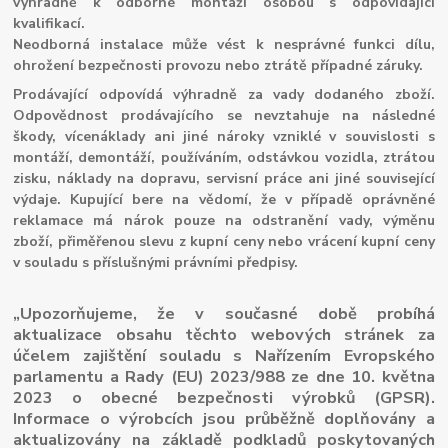
výhradně k odborné montáži osobou s odpovídající
kvalifikací.
Neodborná instalace může vést k nesprávné funkci dílu,
ohrožení bezpečnosti provozu nebo ztrátě případné záruky.
Prodávající odpovídá výhradně za vady dodaného zboží.
Odpovědnost prodávajícího se nevztahuje na následné
škody, vícenáklady ani jiné nároky vzniklé v souvislosti s
montáží, demontáží, používáním, odstávkou vozidla, ztrátou
zisku, náklady na dopravu, servisní práce ani jiné související
výdaje. Kupující bere na vědomí, že v případě oprávněné
reklamace má nárok pouze na odstranění vady, výměnu
zboží, přiměřenou slevu z kupní ceny nebo vrácení kupní ceny
v souladu s příslušnými právními předpisy.
„Upozorňujeme, že v současné době probíhá
aktualizace obsahu těchto webových stránek za
účelem zajištění souladu s Nařízením Evropského
parlamentu a Rady (EU) 2023/988 ze dne 10. května
2023 o obecné bezpečnosti výrobků (GPSR).
Informace o výrobcích jsou průběžně doplňovány a
aktualizovány na základě podkladů poskytovaných