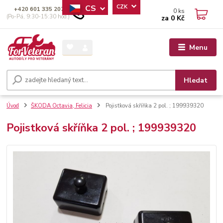
CS
CZK
+420 601 335 207
0
ks
(Po-Pá, 9:30-15:30 hod.)
za
0 Kč
Menu
Hledat
Úvod
ŠKODA Octavia, Felicia
Pojistková skříňka 2 pol. ; 199939320
Pojistková skříňka 2 pol. ; 199939320