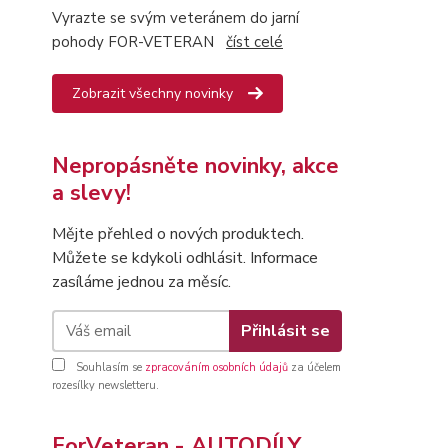
Vyrazte se svým veteránem do jarní
pohody FOR-VETERAN
číst celé
Zobrazit všechny novinky
Nepropásněte novinky, akce
a slevy!
Mějte přehled o nových produktech.
Můžete se kdykoli odhlásit. Informace
zasíláme jednou za měsíc.
Přihlásit se
Souhlasím se
zpracováním osobních údajů
za účelem
rozesílky newsletteru.
ForVeteran - AUTODÍLY