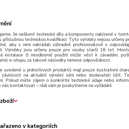
nění
jeme, že veškeré technické díly a komponenty nabízené v tomto
 příslušnou technickou kvalifikací. Tyto výrobky nejsou určeny 
tné, aby s nimi nakládali výhradně profesionálové s odpovída
ti. Výrobky jsou určeny pouze pro osoby starší 18 let. Montá
á instalace či neodborné použití může vést k závadám, poško
atel e-shopu za takové následky nenese odpovědnost.
e uvedené u jednotlivých produktů mají pouze ilustrativní cha
závislosti na aktuální výrobní sérii nebo dodavateli lišit.
ní. Pokud máte zájem o konkrétní technické údaje nebo inform
 nás kontaktovat – rádi vám je poskytneme na vyžádání.
zboží
zařazeno v kategoriích