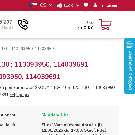
CS
CZK
Přihlášení
5 207
0
ks
za
0 Kč
30 hod.)
, 130 ; 113093950, 114039691
 130 ; 113093950, 114039691
093950, 114039691
ka pod karburátor ŠKODA 110R, 105, 120, 130 - 113093950,
9691
celý popis
tupnost
Skladem 1 ks
a dodání
Zboží Vám můžeme doručit již
11.08.2026 do 17:00. Stačí, když