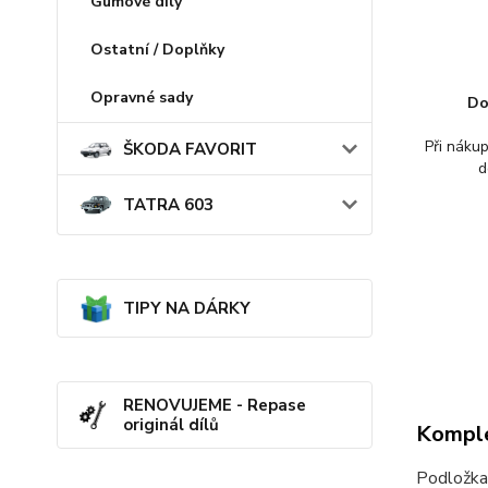
Gumové díly
Ostatní / Doplňky
Opravné sady
Do
Při náku
ŠKODA FAVORIT
d
TATRA 603
TIPY NA DÁRKY
RENOVUJEME - Repase
originál dílů
Komple
Podložka