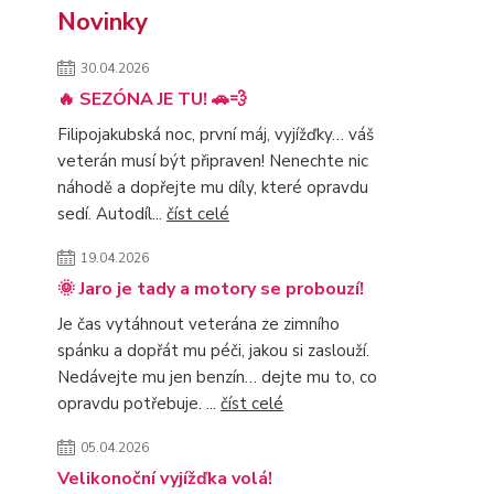
Novinky
30.04.2026
🔥 SEZÓNA JE TU! 🚗💨
Filipojakubská noc, první máj, vyjížďky… váš
veterán musí být připraven! Nenechte nic
náhodě a dopřejte mu díly, které opravdu
sedí. Autodíl...
číst celé
19.04.2026
🌞 Jaro je tady a motory se probouzí!
Je čas vytáhnout veterána ze zimního
spánku a dopřát mu péči, jakou si zaslouží.
Nedávejte mu jen benzín… dejte mu to, co
opravdu potřebuje. ...
číst celé
05.04.2026
Velikonoční vyjížďka volá!