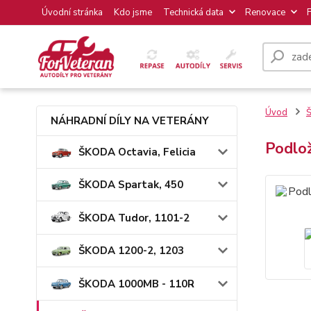
Úvodní stránka
Kdo jsme
Technická data
Renovace
Úvod
Š
NÁHRADNÍ DÍLY NA VETERÁNY
Podlo
ŠKODA Octavia, Felicia
ŠKODA Spartak, 450
ŠKODA Tudor, 1101-2
ŠKODA 1200-2, 1203
ŠKODA 1000MB - 110R