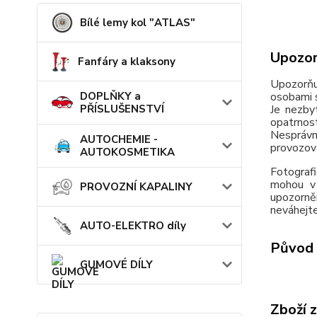
Bílé lemy kol "ATLAS"
Upozor
Fanfáry a klaksony
Upozorňu
DOPLŇKY a
osobami s
PŘÍSLUŠENSTVÍ
Je nezby
opatrnos
Nesprávn
AUTOCHEMIE -
provozov
AUTOKOSMETIKA
Fotografi
mohou v 
PROVOZNÍ KAPALINY
upozorně
neváhejte
AUTO-ELEKTRO díly
Původ 
GUMOVÉ DÍLY
Zboží 