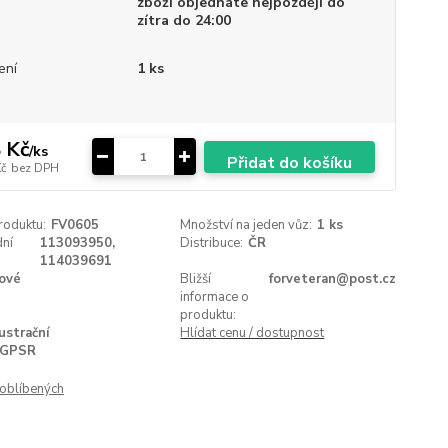
zboží objednáte nejpozději do
zítra do 24:00
ení
1 ks
 Kč
/
ks
Přidat do košíku
Kč
bez DPH
roduktu:
FV0605
Množství na jeden vůz:
1 ks
ní
113093950,
Distribuce:
ČR
114039691
ové
Bližší
forveteran@post.cz
informace o
produktu:
lustrační
Hlídat cenu / dostupnost
GPSR
oblíbených