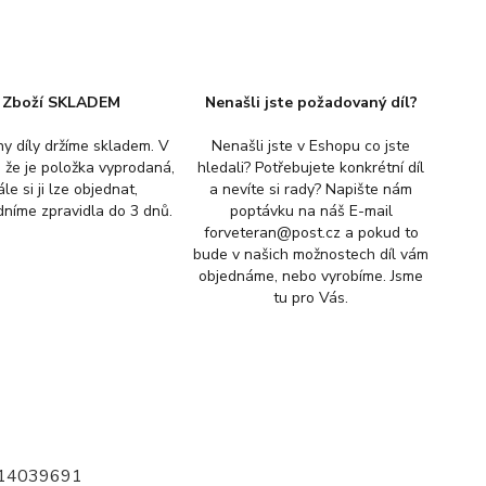
Zboží SKLADEM
Nenašli jste požadovaný díl?
y díly držíme skladem. V
Nenašli jste v Eshopu co jste
, že je položka vyprodaná,
hledali? Potřebujete konkrétní díl
ále si ji lze objednat,
a nevíte si rady? Napište nám
níme zpravidla do 3 dnů.
poptávku na náš E-mail
forveteran@post.cz a pokud to
bude v našich možnostech díl vám
objednáme, nebo vyrobíme. Jsme
tu pro Vás.
 114039691