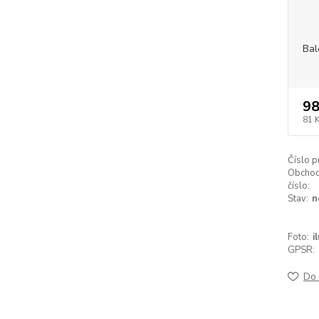
Bal
98
81 
Číslo p
Obchod
číslo:
Stav:
n
Foto:
i
GPSR:
Do 