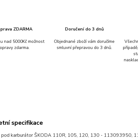
prava ZDARMA
Doručení do 3 dnů
pu nad 5000Kč možnost
Objednané zboží vám doručíme
Všechn
opravy zdarma.
smluvní přepravou do 3 dnů.
případě
st
nasklad
tní specifikace
 pod karburátor ŠKODA 110R, 105, 120, 130 - 113093950,