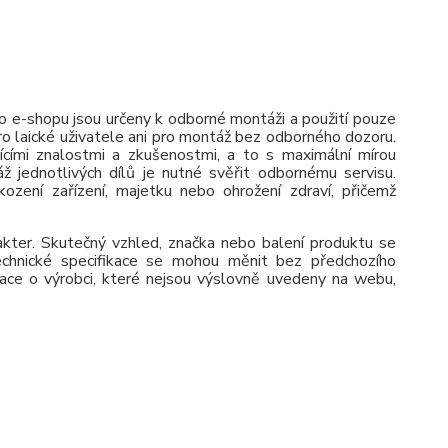
 e-shopu jsou určeny k odborné montáži a použití pouze
pro laické uživatele ani pro montáž bez odborného dozoru.
jícími znalostmi a zkušenostmi, a to s maximální mírou
ž jednotlivých dílů je nutné svěřit odbornému servisu.
zení zařízení, majetku nebo ohrožení zdraví, přičemž
rakter. Skutečný vzhled, značka nebo balení produktu se
 Technické specifikace se mohou měnit bez předchozího
ace o výrobci, které nejsou výslovně uvedeny na webu,