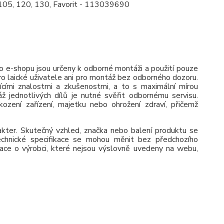
105, 120, 130, Favorit - 113039690
 e-shopu jsou určeny k odborné montáži a použití pouze
pro laické uživatele ani pro montáž bez odborného dozoru.
jícími znalostmi a zkušenostmi, a to s maximální mírou
ž jednotlivých dílů je nutné svěřit odbornému servisu.
zení zařízení, majetku nebo ohrožení zdraví, přičemž
rakter. Skutečný vzhled, značka nebo balení produktu se
 Technické specifikace se mohou měnit bez předchozího
ace o výrobci, které nejsou výslovně uvedeny na webu,