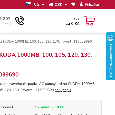
CS
CZK
Přihlášení
5 207
0
ks
za
0 Kč
30 hod.)
ná ŠKODA 1000MB, 100, 105, 120, 130, Favorit ; 113039690
ŠKODA 1000MB, 100, 105, 120, 130,
039690
ka palivového čerpadla, AC pumpy - silná ŠKODA 1000MB,
05, 120, 130, Favorit - 113039690
celý popis
tupnost
Skladem > 10 ks