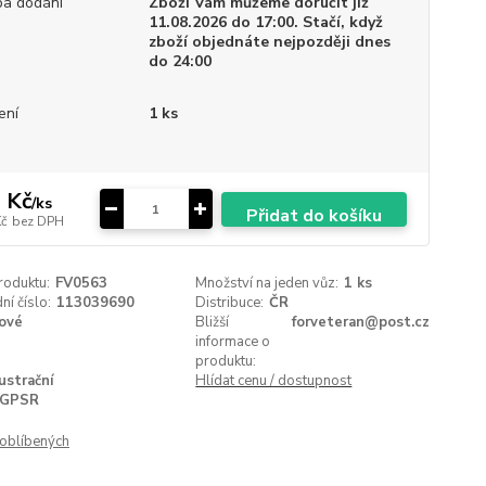
a dodání
Zboží Vám můžeme doručit již
11.08.2026 do 17:00. Stačí, když
zboží objednáte nejpozději dnes
do 24:00
ení
1 ks
 Kč
/
ks
Přidat do košíku
Kč
bez DPH
roduktu:
FV0563
Množství na jeden vůz:
1 ks
í číslo:
113039690
Distribuce:
ČR
ové
Bližší
forveteran@post.cz
informace o
produktu:
lustrační
Hlídat cenu / dostupnost
GPSR
oblíbených