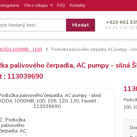
Fotogalerie
Vše o nákupu
FAQ
Kontakty
+420 601 33
Hledat
(Po-Pá, 9:30-15:
ŠKODA 1000MB - 110R
Podložka palivového čerpadla, AC pumpy - sil
ka palivového čerpadla, AC pumpy - silná 
t ; 113039690
113
Podlož
100, 1
Dos