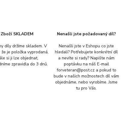
Zboží SKLADEM
Nenašli jste požadovaný díl?
y díly držíme skladem. V
Nenašli jste v Eshopu co jste
, že je položka vyprodaná,
hledali? Potřebujete konkrétní díl
ále si ji lze objednat,
a nevíte si rady? Napište nám
níme zpravidla do 3 dnů.
poptávku na náš E-mail
forveteran@post.cz a pokud to
bude v našich možnostech díl vám
objednáme, nebo vyrobíme. Jsme
tu pro Vás.