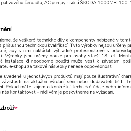
 palivového čerpadla, AC pumpy - silná ŠKODA 1000MB, 100, 
nění
jeme, že veškeré technické díly a komponenty nabízené v tomto
 příslušnou technickou kvalifikací. Tyto výrobky nejsou určeny 
tné, aby s nimi nakládali výhradně profesionálové s odpovída
ti. Výrobky jsou určeny pouze pro osoby starší 18 let. Montá
á instalace či neodborné použití může vést k závadám, poško
atel e-shopu za takové následky nenese odpovědnost.
e uvedené u jednotlivých produktů mají pouze ilustrativní cha
závislosti na aktuální výrobní sérii nebo dodavateli lišit.
ní. Pokud máte zájem o konkrétní technické údaje nebo inform
 nás kontaktovat – rádi vám je poskytneme na vyžádání.
zboží