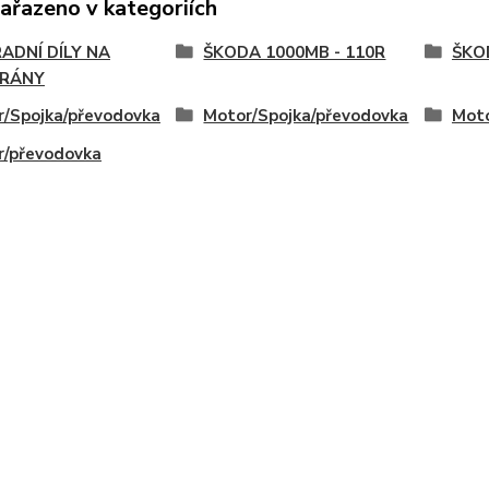
zařazeno v kategoriích
ADNÍ DÍLY NA
ŠKODA 1000MB - 110R
ŠKOD
RÁNY
/Spojka/převodovka
Motor/Spojka/převodovka
Moto
r/převodovka