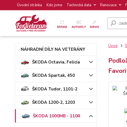
Úvodní stránka
Kdo jsme
Technická data
Renovace
Úvod
NÁHRADNÍ DÍLY NA VETERÁNY
Podlož
ŠKODA Octavia, Felicia
Favori
ŠKODA Spartak, 450
ŠKODA Tudor, 1101-2
ŠKODA 1200-2, 1203
ŠKODA 1000MB - 110R