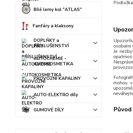
Podložka
Bílé lemy kol "ATLAS"
Fanfáry a klaksony
Upozor
DOPLŇKY a
Upozorňu
PŘÍSLUŠENSTVÍ
osobami s
Je nezby
opatrnos
AUTOCHEMIE -
Nesprávn
AUTOKOSMETIKA
provozov
Fotografi
PROVOZNÍ KAPALINY
mohou v 
upozorně
neváhejte
AUTO-ELEKTRO díly
Původ 
GUMOVÉ DÍLY