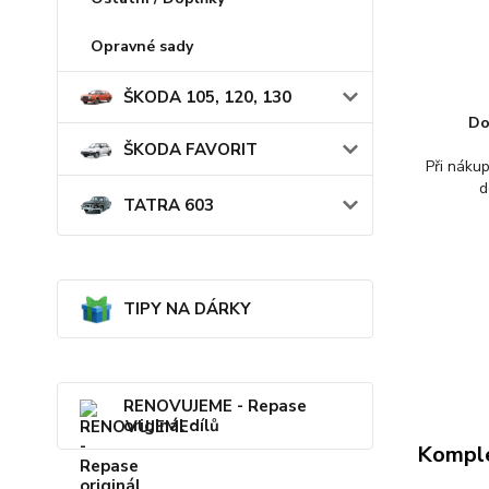
Opravné sady
ŠKODA 105, 120, 130
Do
ŠKODA FAVORIT
Při náku
d
TATRA 603
TIPY NA DÁRKY
RENOVUJEME - Repase
originál dílů
Komple