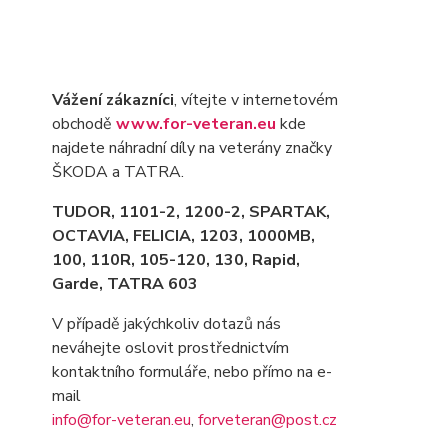
Vážení zákazníci
, vítejte v internetovém
obchodě
www.for-veteran.eu
kde
najdete náhradní díly na veterány značky
ŠKODA a TATRA.
TUDOR, 1101-2, 1200-2, SPARTAK,
OCTAVIA
, FELICIA, 1203, 1000MB,
100, 110R, 105-120, 130, Rapid,
Garde, TATRA 603
V případě jakýchkoliv dotazů nás
neváhejte oslovit prostřednictvím
kontaktního formuláře, nebo přímo na e-
mail
info@for-veteran.eu
,
forveteran@post.cz