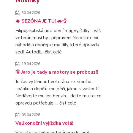
Novinky
30.04.2026
🔥 SEZÓNA JE TU! 🚗💨
Filipojakubská noc, první máj, vyjížďky… váš
veterán musí být připraven! Nenechte nic
náhodě a dopřejte mu díly, které opravdu
sedí. Autodíl...
číst celé
19.04.2026
🌞 Jaro je tady a motory se probouzí!
Je čas vytáhnout veterána ze zimního
spánku a dopřát mu péči, jakou si zaslouží.
Nedávejte mu jen benzín… dejte mu to, co
opravdu potřebuje. ...
číst celé
05.04.2026
Velikonoční vyjížďka volá!
Vyrazte se svým veteránem do jarní