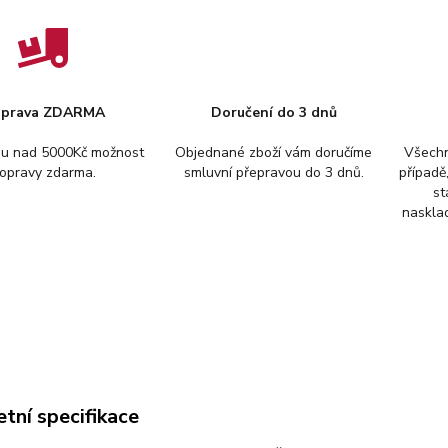
prava ZDARMA
Doručení do 3 dnů
pu nad 5000Kč možnost
Objednané zboží vám doručíme
Všechn
opravy zdarma.
smluvní přepravou do 3 dnů.
případě
st
nasklad
tní specifikace