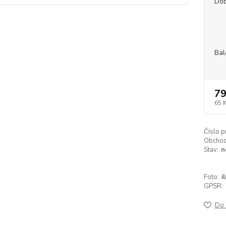
Dob
Bal
79
65 
Číslo p
Obchodn
Stav:
n
Foto:
i
GPSR:
Do 