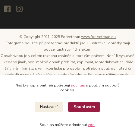
© Copyright 2021–2025 ForVeteran
www.for-veteran.eu
Fotografie použité při prezentaci produktů jsou ilustrativní, obrázky mají
pouze ilustrativní charakter.
Obsah webu je v celém rozsahu chráněn autorským právem. Není-li výslovně
uvedeno jinak, není možné obsah přebírat, kopírovat, reprodukovat ani dále
šířit jinými kanály, s výjimkou tisku pro osobní potřebu a stručných citací či
náhledů na sociálních sítích s uvedením zdroje. Souhlas s užitím obsahu
musí být vždy písemný a lze o něj požádat. Vlastníkem a provozovatelem
Náš E-shop a partneři potřebují
souhlas
s použitím souborů
těchto webových stránek je Tomáš Oršel.
cookies.
Zdroj: Archiv společnosti ŠKODA AUTO
Souhlasím
Nastavení
Souhlas můžete odmítnout
zde
.