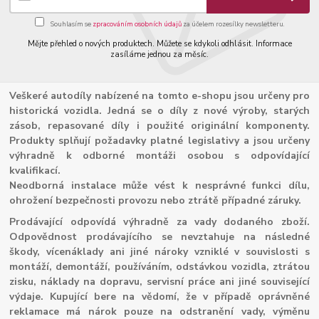
Souhlasím se
zpracováním osobních údajů
za účelem rozesílky newsletteru.
Mějte přehled o nových produktech. Můžete se kdykoli odhlásit. Informace
zasíláme jednou za měsíc.
Veškeré autodíly nabízené na tomto e-shopu jsou určeny pro
historická vozidla. Jedná se o díly z nové výroby, starých
zásob, repasované díly i použité originální komponenty.
Produkty splňují požadavky platné legislativy a jsou určeny
výhradně k odborné montáži osobou s odpovídající
kvalifikací.
Neodborná instalace může vést k nesprávné funkci dílu,
ohrožení bezpečnosti provozu nebo ztrátě případné záruky.
Prodávající odpovídá výhradně za vady dodaného zboží.
Odpovědnost prodávajícího se nevztahuje na následné
škody, vícenáklady ani jiné nároky vzniklé v souvislosti s
montáží, demontáží, používáním, odstávkou vozidla, ztrátou
zisku, náklady na dopravu, servisní práce ani jiné související
výdaje. Kupující bere na vědomí, že v případě oprávněné
reklamace má nárok pouze na odstranění vady, výměnu