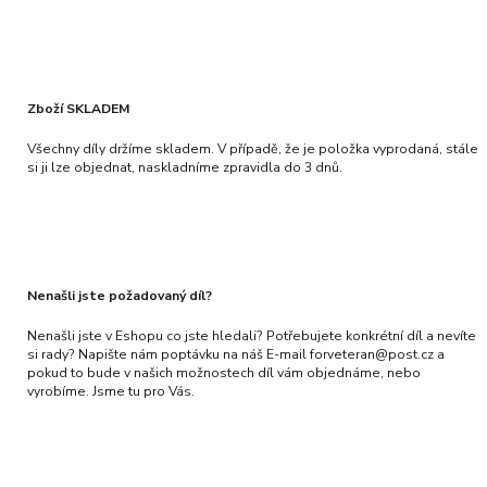
Zboží SKLADEM
Všechny díly držíme skladem. V případě, že je položka vyprodaná, stále
si ji lze objednat, naskladníme zpravidla do 3 dnů.
Nenašli jste požadovaný díl?
Nenašli jste v Eshopu co jste hledali? Potřebujete konkrétní díl a nevíte
si rady? Napište nám poptávku na náš E-mail forveteran@post.cz a
pokud to bude v našich možnostech díl vám objednáme, nebo
vyrobíme. Jsme tu pro Vás.