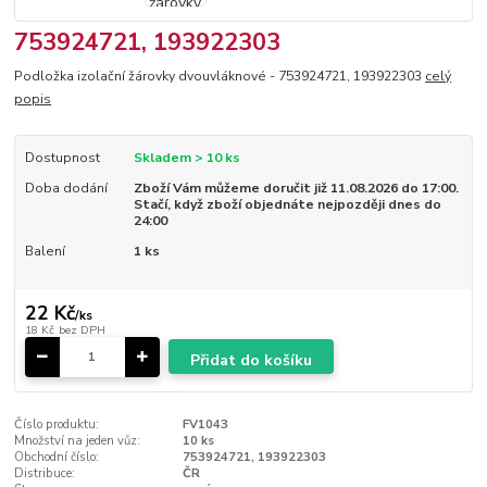
753924721, 193922303
Podložka izolační žárovky dvouvláknové - 753924721, 193922303
celý
popis
Dostupnost
Skladem > 10 ks
Doba dodání
Zboží Vám můžeme doručit již 11.08.2026 do 17:00.
Stačí, když zboží objednáte nejpozději dnes do
24:00
Balení
1 ks
22 Kč
/
ks
18 Kč
bez DPH
Přidat do košíku
Číslo produktu:
FV1043
Množství na jeden vůz:
10 ks
Obchodní číslo:
753924721, 193922303
Distribuce:
ČR