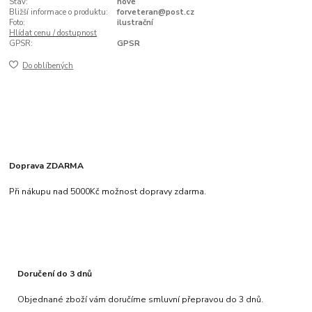
Stav:
nové
Bližší informace o produktu:
forveteran@post.cz
Foto:
ilustrační
Hlídat cenu / dostupnost
GPSR:
GPSR
Do oblíbených
Doprava ZDARMA
Při nákupu nad 5000Kč možnost dopravy zdarma.
Doručení do 3 dnů
Objednané zboží vám doručíme smluvní přepravou do 3 dnů.