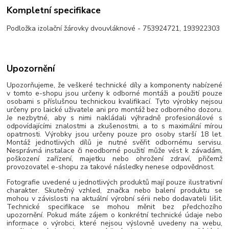
Kompletní specifikace
Podložka izolační žárovky dvouvláknové - 753924721, 193922303
Upozornění
Upozorňujeme, že veškeré technické díly a komponenty nabízené
v tomto e-shopu jsou určeny k odborné montáži a použití pouze
osobami s příslušnou technickou kvalifikací. Tyto výrobky nejsou
určeny pro laické uživatele ani pro montáž bez odborného dozoru.
Je nezbytné, aby s nimi nakládali výhradně profesionálové s
odpovídajícími znalostmi a zkušenostmi, a to s maximální mírou
opatrnosti. Výrobky jsou určeny pouze pro osoby starší 18 let.
Montáž jednotlivých dílů je nutné svěřit odbornému servisu.
Nesprávná instalace či neodborné použití může vést k závadám,
poškození zařízení, majetku nebo ohrožení zdraví, přičemž
provozovatel e-shopu za takové následky nenese odpovědnost.
Fotografie uvedené u jednotlivých produktů mají pouze ilustrativní
charakter. Skutečný vzhled, značka nebo balení produktu se
mohou v závislosti na aktuální výrobní sérii nebo dodavateli lišit.
Technické specifikace se mohou měnit bez předchozího
upozornění. Pokud máte zájem o konkrétní technické údaje nebo
informace o výrobci, které nejsou výslovně uvedeny na webu,