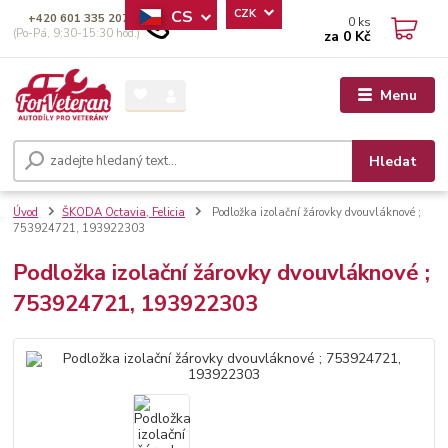
CS
CZK
+420 601 335 207
0
ks
(Po-Pá, 9:30-15:30 hod.)
za
0 Kč
Menu
Hledat
Úvod
ŠKODA Octavia, Felicia
Podložka izolační žárovky dvouvláknové ;
753924721, 193922303
Podložka izolační žárovky dvouvláknové ;
753924721, 193922303