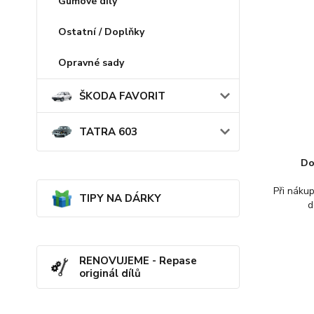
Gumové díly
Ostatní / Doplňky
Opravné sady
ŠKODA FAVORIT
TATRA 603
Do
Při náku
TIPY NA DÁRKY
d
RENOVUJEME - Repase
originál dílů