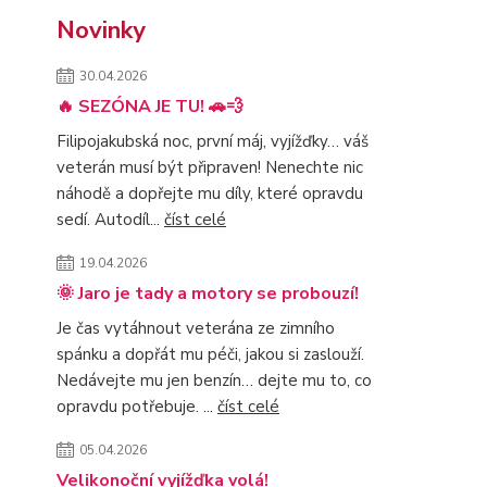
Novinky
30.04.2026
🔥 SEZÓNA JE TU! 🚗💨
Filipojakubská noc, první máj, vyjížďky… váš
veterán musí být připraven! Nenechte nic
náhodě a dopřejte mu díly, které opravdu
sedí. Autodíl...
číst celé
19.04.2026
🌞 Jaro je tady a motory se probouzí!
Je čas vytáhnout veterána ze zimního
spánku a dopřát mu péči, jakou si zaslouží.
Nedávejte mu jen benzín… dejte mu to, co
opravdu potřebuje. ...
číst celé
05.04.2026
Velikonoční vyjížďka volá!