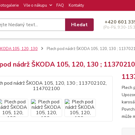
Fotogalerie
Vše o nákupu
FAQ
Kontakty
+420 601 33
Hledat
(Po-Pá, 9:30-15:
KODA 105, 120, 130
Plech pod nádrž ŠKODA 105, 120, 130 ; 11370
 pod nádrž ŠKODA 105, 120, 130 ; 1137021
113
Plech 
Upozor
karosá
Povrch
může m