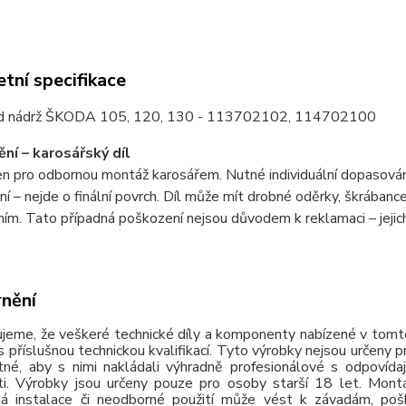
tní specifikace
od nádrž ŠKODA 105, 120, 130 - 113702102, 114702100
ní – karosářský díl
čen pro odbornou montáž karosářem. Nutné individuální dopasován
ní – nejde o finální povrch. Díl může mít drobné oděrky, škrábanc
ím. Tato případná poškození nejsou důvodem k reklamaci – jejich
nění
jeme, že veškeré technické díly a komponenty nabízené v tomto
 příslušnou technickou kvalifikací. Tyto výrobky nejsou určeny 
tné, aby s nimi nakládali výhradně profesionálové s odpovída
ti. Výrobky jsou určeny pouze pro osoby starší 18 let. Montá
á instalace či neodborné použití může vést k závadám, poško