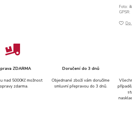
Foto:
i
GPSR:
Do 
prava ZDARMA
Doručení do 3 dnů
pu nad 5000Kč možnost
Objednané zboží vám doručíme
Všechn
opravy zdarma.
smluvní přepravou do 3 dnů.
případě
st
nasklad