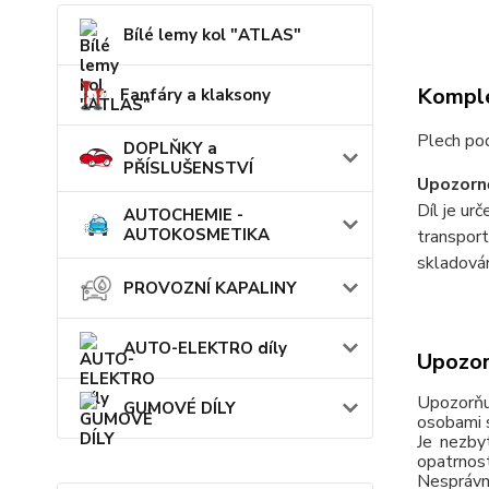
Bílé lemy kol "ATLAS"
Komple
Fanfáry a klaksony
Plech p
DOPLŇKY a
PŘÍSLUŠENSTVÍ
Upozorně
Díl je ur
AUTOCHEMIE -
AUTOKOSMETIKA
transport
skladován
PROVOZNÍ KAPALINY
AUTO-ELEKTRO díly
Upozor
Upozorňu
GUMOVÉ DÍLY
osobami s
Je nezby
opatrnos
Nesprávn