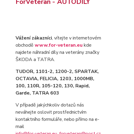
ForVeteran - AUTODÍLY
Vážení zákazníci
, vítejte v internetovém
obchodě
www.for-veteran.eu
kde
najdete náhradní díly na veterány značky
ŠKODA a TATRA.
TUDOR, 1101-2, 1200-2, SPARTAK,
OCTAVIA
, FELICIA, 1203, 1000MB,
100, 110R, 105-120, 130, Rapid,
Garde, TATRA 603
V případě jakýchkoliv dotazů nás
neváhejte oslovit prostřednictvím
kontaktního formuláře, nebo přímo na e-
mail
info@for-veteran.eu
,
forveteran@post.cz