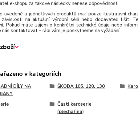
atel e-shopu za takové následky nenese odpovědnost.
e uvedené u jednotlivých produktů mají pouze ilustrativní cha
závislosti na aktuální výrobní sérii nebo dodavateli lišit.
ní. Pokud máte zájem o konkrétní technické údaje nebo inform
 nás kontaktovat – rádi vám je poskytneme na vyžádání.
zboží
zařazeno v kategoriích
ADNÍ DÍLY NA
ŠKODA 105, 120, 130
Karo
RÁNY
erie
Části karoserie
(plechařina)