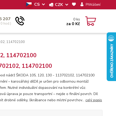
CS
CZK
Přihlášení
5 207
0
ks
za
0 Kč
30 hod.)
2102, 114702100
02, 114702100
702102, 114702100
pod nádrž ŠKODA 105, 120, 130 - 113702102, 114702100
nění – karosářský dílDíl je určen pro odbornou montáž
řem. Nutné individuální dopasování na konkrétní vůz.
ová úprava je pouze transportní – nejde o finální povrch. Díl
ít drobné oděrky, škrábance nebo místní povrchov...
celý popis