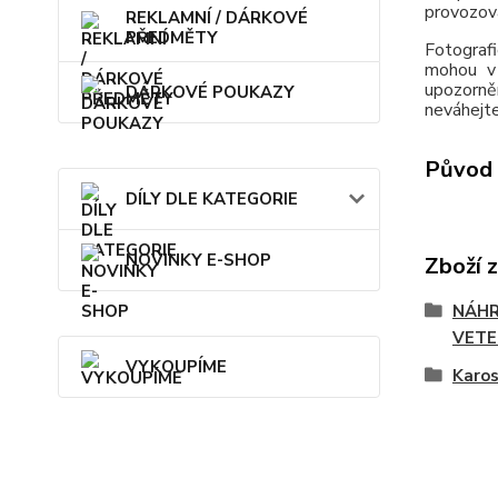
provozov
REKLAMNÍ / DÁRKOVÉ
PŘEDMĚTY
Fotografi
mohou v 
upozorně
DÁRKOVÉ POUKAZY
neváhejte
Původ 
DÍLY DLE KATEGORIE
NOVINKY E-SHOP
Zboží 
NÁHR
VETE
VYKOUPÍME
Karos