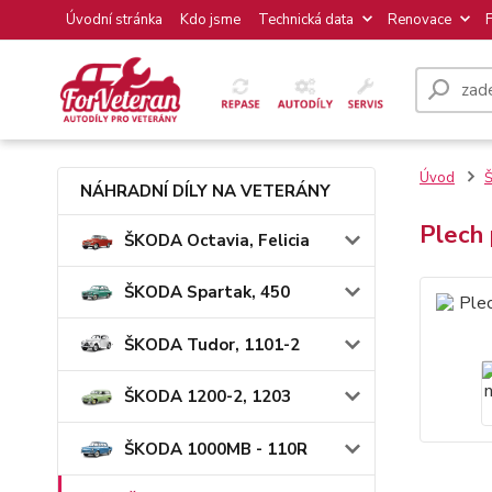
Úvodní stránka
Kdo jsme
Technická data
Renovace
Úvod
Š
NÁHRADNÍ DÍLY NA VETERÁNY
Plech
ŠKODA Octavia, Felicia
ŠKODA Spartak, 450
ŠKODA Tudor, 1101-2
ŠKODA 1200-2, 1203
ŠKODA 1000MB - 110R