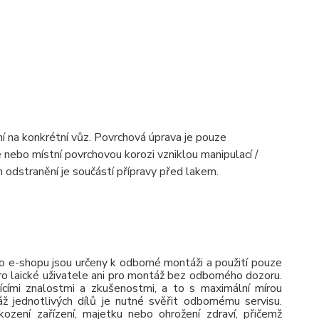
í na konkrétní vůz. Povrchová úprava je pouze
e nebo místní povrchovou korozi vzniklou manipulací /
 odstranění je součástí přípravy před lakem.
 e-shopu jsou určeny k odborné montáži a použití pouze
pro laické uživatele ani pro montáž bez odborného dozoru.
jícími znalostmi a zkušenostmi, a to s maximální mírou
ž jednotlivých dílů je nutné svěřit odbornému servisu.
zení zařízení, majetku nebo ohrožení zdraví, přičemž