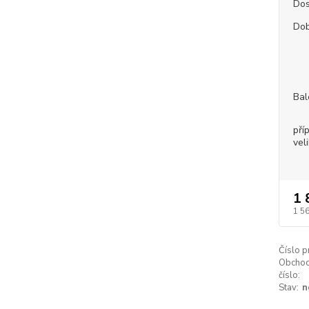
Dos
Dob
Bal
pří
vel
1 
1 5
Číslo p
Obchod
číslo:
Stav:
n