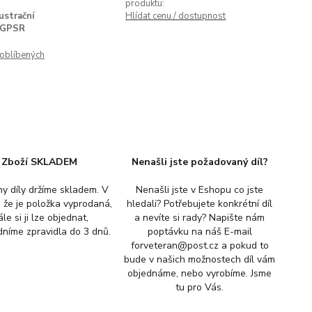
produktu:
lustrační
Hlídat cenu / dostupnost
GPSR
oblíbených
Zboží SKLADEM
Nenašli jste požadovaný díl?
y díly držíme skladem. V
Nenašli jste v Eshopu co jste
, že je položka vyprodaná,
hledali? Potřebujete konkrétní díl
ále si ji lze objednat,
a nevíte si rady? Napište nám
níme zpravidla do 3 dnů.
poptávku na náš E-mail
forveteran@post.cz a pokud to
bude v našich možnostech díl vám
objednáme, nebo vyrobíme. Jsme
tu pro Vás.