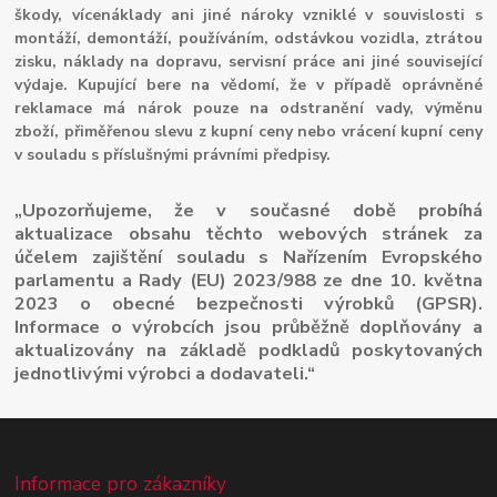
škody, vícenáklady ani jiné nároky vzniklé v souvislosti s
montáží, demontáží, používáním, odstávkou vozidla, ztrátou
zisku, náklady na dopravu, servisní práce ani jiné související
výdaje. Kupující bere na vědomí, že v případě oprávněné
reklamace má nárok pouze na odstranění vady, výměnu
zboží, přiměřenou slevu z kupní ceny nebo vrácení kupní ceny
v souladu s příslušnými právními předpisy.
„Upozorňujeme, že v současné době probíhá
aktualizace obsahu těchto webových stránek za
účelem zajištění souladu s Nařízením Evropského
parlamentu a Rady (EU) 2023/988 ze dne 10. května
2023 o obecné bezpečnosti výrobků (GPSR).
Informace o výrobcích jsou průběžně doplňovány a
aktualizovány na základě podkladů poskytovaných
jednotlivými výrobci a dodavateli.“
Informace pro zákazníky