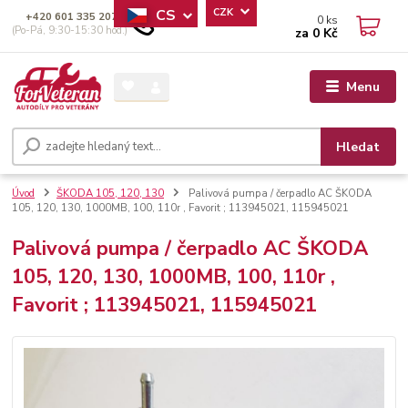
CS
CZK
+420 601 335 207
0
ks
(Po-Pá, 9:30-15:30 hod.)
za
0 Kč
Menu
Hledat
Úvod
ŠKODA 105, 120, 130
Palivová pumpa / čerpadlo AC ŠKODA
105, 120, 130, 1000MB, 100, 110r , Favorit ; 113945021, 115945021
Palivová pumpa / čerpadlo AC ŠKODA
105, 120, 130, 1000MB, 100, 110r ,
Favorit ; 113945021, 115945021