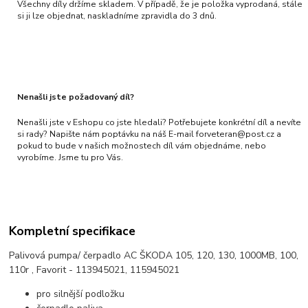
Všechny díly držíme skladem. V případě, že je položka vyprodaná, stále
si ji lze objednat, naskladníme zpravidla do 3 dnů.
Nenašli jste požadovaný díl?
Nenašli jste v Eshopu co jste hledali? Potřebujete konkrétní díl a nevíte
si rady? Napište nám poptávku na náš E-mail forveteran@post.cz a
pokud to bude v našich možnostech díl vám objednáme, nebo
vyrobíme. Jsme tu pro Vás.
Kompletní specifikace
Palivová pumpa/ čerpadlo AC ŠKODA 105, 120, 130, 1000MB, 100,
110r , Favorit - 113945021, 115945021
pro silnější podložku