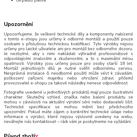
čerpadlo paliva
Upozornění
Upozorňujeme, že veškeré technické díly a komponenty nabízené
v tomto e-shopu jsou určeny k odborné montáži a použití pouze
osobami s příslušnou technickou kvalifikací. Tyto výrobky nejsou
určeny pro laické uživatele ani pro montáž bez odborného dozoru.
Je nezbytné, aby s nimi nakládali výhradně profesionálové s
odpovídajícími znalostmi a zkušenostmi, a to s maximální mírou
opatrnosti. Výrobky jsou určeny pouze pro osoby starší 18 let.
Montáž jednotlivých dílů je nutné svěřit odbornému servisu.
Nesprávná instalace či neodborné použití může vést k závadám,
poškození zařízení, majetku nebo ohrožení zdraví, přičemž
provozovatel e-shopu za takové následky nenese odpovědnost.
Fotografie uvedené u jednotlivých produktů mají pouze ilustrativní
charakter. Skutečný vzhled, značka nebo balení produktu se
mohou v závislosti na aktuální výrobní sérii nebo dodavateli lišit.
Technické specifikace se mohou měnit bez předchozího
upozornění. Pokud máte zájem o konkrétní technické údaje nebo
informace o výrobci, které nejsou výslovně uvedeny na webu,
neváhejte nás kontaktovat – rádi vám je poskytneme na vyžádání.
Původ zboží