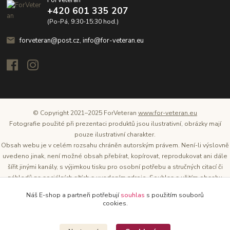
ForVeteran
+420 601 335 207
(Po-Pá, 9:30-15:30 hod.)
forveteran@post.cz, info@for-veteran.eu
© Copyright 2021–2025 ForVeteran
www.for-veteran.eu
Fotografie použité při prezentaci produktů jsou ilustrativní, obrázky mají
pouze ilustrativní charakter.
Obsah webu je v celém rozsahu chráněn autorským právem. Není-li výslovně
uvedeno jinak, není možné obsah přebírat, kopírovat, reprodukovat ani dále
šířit jinými kanály, s výjimkou tisku pro osobní potřebu a stručných citací či
náhledů na sociálních sítích s uvedením zdroje. Souhlas s užitím obsahu
musí být vždy písemný a lze o něj požádat. Vlastníkem a provozovatelem
Náš E-shop a partneři potřebují
souhlas
s použitím souborů
těchto webových stránek je Tomáš Oršel.
cookies.
Zdroj: Archiv společnosti ŠKODA AUTO