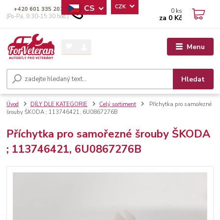
CS
CZK
+420 601 335 207
0
ks
(Po-Pá, 9:30-15:30 hod.)
za
0 Kč
Menu
Hledat
Úvod
DÍLY DLE KATEGORIE
Celý sortiment
Příchytka pro samořezné
šrouby ŠKODA ; 113746421, 6U0867276B
Příchytka pro samořezné šrouby ŠKODA
; 113746421, 6U0867276B