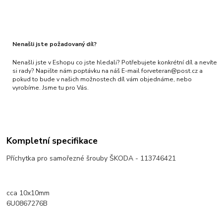
Nenašli jste požadovaný díl?
Nenašli jste v Eshopu co jste hledali? Potřebujete konkrétní díl a nevíte
si rady? Napište nám poptávku na náš E-mail forveteran@post.cz a
pokud to bude v našich možnostech díl vám objednáme, nebo
vyrobíme. Jsme tu pro Vás.
Kompletní specifikace
Příchytka pro samořezné šrouby ŠKODA - 113746421
cca 10x10mm
6U0867276B