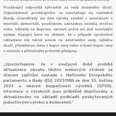
Prodávající odpovídá výhradně za vady dodaného zboží.
Odpovědnost prodávajícího se nevztahuje na následné
škody, vícenáklady ani jiné nároky vzniklé v souvislosti s
montáží, demontáží, používáním, odstávkou vozidla, ztrátou
zisku, náklady na dopravu, servisní práce ani jiné související
výdaje. Kupující bere na vědomí, že v případě oprávněné
reklamace má nárok pouze na odstranění vady, výměnu
zboží, přiměřenou slevu z kupní ceny nebo vrácení kupní ceny
v souladu s příslušnými právními předpisy.
„Upozorňujeme, že v současné době probíhá
aktualizace obsahu těchto webových stránek za
účelem zajištění souladu s Nařízením Evropského
parlamentu a Rady (EU) 2023/988 ze dne 10. května
2023 o obecné bezpečnosti výrobků (GPSR).
Informace o výrobcích jsou průběžně doplňovány a
aktualizovány na základě podkladů poskytovaných
jednotlivými výrobci a dodavateli.“