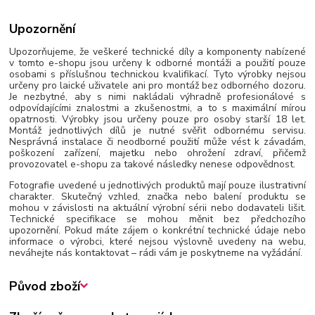
Upozornění
Upozorňujeme, že veškeré technické díly a komponenty nabízené
v tomto e-shopu jsou určeny k odborné montáži a použití pouze
osobami s příslušnou technickou kvalifikací. Tyto výrobky nejsou
určeny pro laické uživatele ani pro montáž bez odborného dozoru.
Je nezbytné, aby s nimi nakládali výhradně profesionálové s
odpovídajícími znalostmi a zkušenostmi, a to s maximální mírou
opatrnosti. Výrobky jsou určeny pouze pro osoby starší 18 let.
Montáž jednotlivých dílů je nutné svěřit odbornému servisu.
Nesprávná instalace či neodborné použití může vést k závadám,
poškození zařízení, majetku nebo ohrožení zdraví, přičemž
provozovatel e-shopu za takové následky nenese odpovědnost.
Fotografie uvedené u jednotlivých produktů mají pouze ilustrativní
charakter. Skutečný vzhled, značka nebo balení produktu se
mohou v závislosti na aktuální výrobní sérii nebo dodavateli lišit.
Technické specifikace se mohou měnit bez předchozího
upozornění. Pokud máte zájem o konkrétní technické údaje nebo
informace o výrobci, které nejsou výslovně uvedeny na webu,
neváhejte nás kontaktovat – rádi vám je poskytneme na vyžádání.
Původ zboží