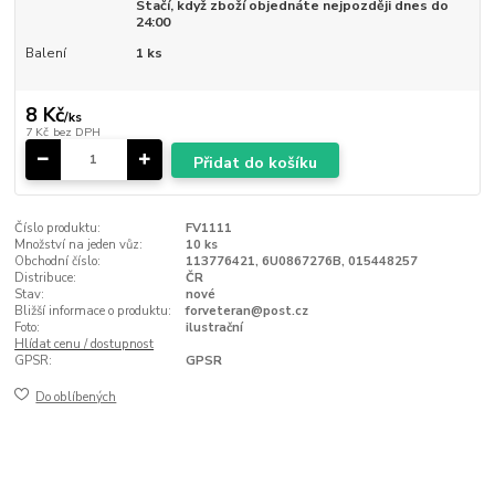
Stačí, když zboží objednáte nejpozději dnes do
24:00
Balení
1 ks
8 Kč
/
ks
7 Kč
bez DPH
Přidat do košíku
Číslo produktu:
FV1111
Množství na jeden vůz:
10 ks
Obchodní číslo:
113776421, 6U0867276B, 015448257
Distribuce:
ČR
Stav:
nové
Bližší informace o produktu:
forveteran@post.cz
Foto:
ilustrační
Hlídat cenu / dostupnost
GPSR:
GPSR
Do oblíbených