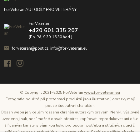
ForVeteran AUTODÍLY PRO VETERÁNY
ForVeteran
+420 601 335 207
(Po-Pá, 9:30-15:30 hod.)
forveteran@post.cz, info@for-veteran.eu
© Copyright 2021–2025 ForVeteran
www.for-veteran.eu
Fotografie použité při prezentaci produktů jsou ilustrativní, obrázky mají
pouze ilustrativní charakter.
Obsah webu je v celém rozsahu chráněn autorským právem. Není-li výslovně
uvedeno jinak, není možné obsah přebírat, kopírovat, reprodukovat ani dále
šířit jinými kanály, s výjimkou tisku pro osobní potřebu a stručných citací či
náhledů na sociálních sítích s uvedením zdroje. Souhlas s užitím obsahu
musí být vždy písemný a lze o něj požádat. Vlastníkem a provozovatelem