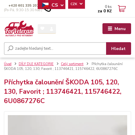
CS
CZK
+420 601 335 207
0
ks
(Po-Pá, 9:30-15:30 hod.)
za
0 Kč
Menu
Hledat
Úvod
DÍLY DLE KATEGORIE
Celý sortiment
Příchytka čalounění
ŠKODA 105, 120, 130, Favorit ; 113746421, 115746422, 6U0867276C
Příchytka čalounění ŠKODA 105, 120,
130, Favorit ; 113746421, 115746422,
6U0867276C