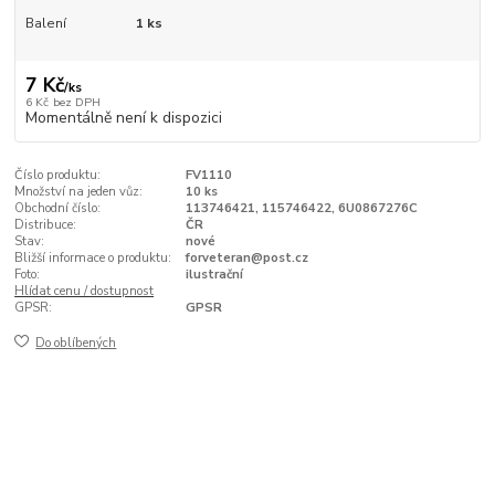
Balení
1 ks
7 Kč
/
ks
6 Kč
bez DPH
Momentálně není k dispozici
Číslo produktu:
FV1110
Množství na jeden vůz:
10 ks
Obchodní číslo:
113746421, 115746422, 6U0867276C
Distribuce:
ČR
Stav:
nové
Bližší informace o produktu:
forveteran@post.cz
Foto:
ilustrační
Hlídat cenu / dostupnost
GPSR:
GPSR
Do oblíbených