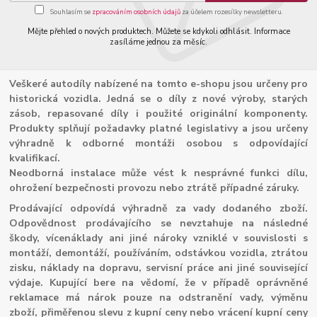
Souhlasím se
zpracováním osobních údajů
za účelem rozesílky newsletteru.
Mějte přehled o nových produktech. Můžete se kdykoli odhlásit. Informace
zasíláme jednou za měsíc.
Veškeré autodíly nabízené na tomto e-shopu jsou určeny pro
historická vozidla. Jedná se o díly z nové výroby, starých
zásob, repasované díly i použité originální komponenty.
Produkty splňují požadavky platné legislativy a jsou určeny
výhradně k odborné montáži osobou s odpovídající
kvalifikací.
Neodborná instalace může vést k nesprávné funkci dílu,
ohrožení bezpečnosti provozu nebo ztrátě případné záruky.
Prodávající odpovídá výhradně za vady dodaného zboží.
Odpovědnost prodávajícího se nevztahuje na následné
škody, vícenáklady ani jiné nároky vzniklé v souvislosti s
montáží, demontáží, používáním, odstávkou vozidla, ztrátou
zisku, náklady na dopravu, servisní práce ani jiné související
výdaje. Kupující bere na vědomí, že v případě oprávněné
reklamace má nárok pouze na odstranění vady, výměnu
zboží, přiměřenou slevu z kupní ceny nebo vrácení kupní ceny