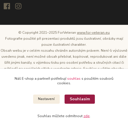
© Copyright 2021–2025 ForVeteran
www.for-veteran.eu
Fotografie použité při prezentaci produktů jsou ilustrativní, obrázky mají
pouze ilustrativní charakter.
Obsah webu je v celém rozsahu chráněn autorským právem. Není-li výslovně
uvedeno jinak, není možné obsah přebírat, kopírovat, reprodukovat ani dále
šířit jinými kanály, s výjimkou tisku pro osobní potřebu a stručných citací či
náhledů na sociálních sítích s uvedením zdroje. Souhlas s užitím obsahu
musí být vždy písemný a lze o něj požádat. Vlastníkem a provozovatelem
Náš E-shop a partneři potřebují
souhlas
s použitím souborů
těchto webových stránek je Tomáš Oršel.
cookies.
Zdroj: Archiv společnosti ŠKODA AUTO
Souhlasím
Nastavení
Souhlas můžete odmítnout
zde
.