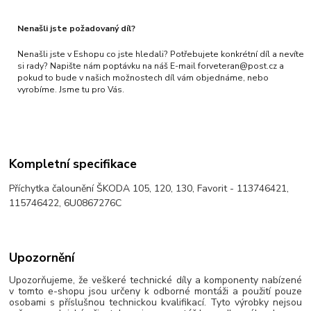
Nenašli jste požadovaný díl?
Nenašli jste v Eshopu co jste hledali? Potřebujete konkrétní díl a nevíte
si rady? Napište nám poptávku na náš E-mail forveteran@post.cz a
pokud to bude v našich možnostech díl vám objednáme, nebo
vyrobíme. Jsme tu pro Vás.
Kompletní specifikace
Příchytka čalounění ŠKODA 105, 120, 130, Favorit - 113746421,
115746422, 6U0867276C
Upozornění
Upozorňujeme, že veškeré technické díly a komponenty nabízené
v tomto e-shopu jsou určeny k odborné montáži a použití pouze
osobami s příslušnou technickou kvalifikací. Tyto výrobky nejsou