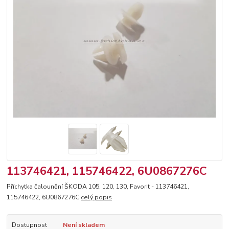
113746421, 115746422, 6U0867276C
Příchytka čalounění ŠKODA 105, 120, 130, Favorit - 113746421,
115746422, 6U0867276C
celý popis
Dostupnost
Není skladem