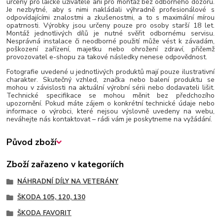
určeny pro laické uživatele ani pro montáž bez odborného dozoru.
Je nezbytné, aby s nimi nakládali výhradně profesionálové s
odpovídajícími znalostmi a zkušenostmi, a to s maximální mírou
opatrnosti. Výrobky jsou určeny pouze pro osoby starší 18 let.
Montáž jednotlivých dílů je nutné svěřit odbornému servisu.
Nesprávná instalace či neodborné použití může vést k závadám,
poškození zařízení, majetku nebo ohrožení zdraví, přičemž
provozovatel e-shopu za takové následky nenese odpovědnost.
Fotografie uvedené u jednotlivých produktů mají pouze ilustrativní
charakter. Skutečný vzhled, značka nebo balení produktu se
mohou v závislosti na aktuální výrobní sérii nebo dodavateli lišit.
Technické specifikace se mohou měnit bez předchozího
upozornění. Pokud máte zájem o konkrétní technické údaje nebo
informace o výrobci, které nejsou výslovně uvedeny na webu,
neváhejte nás kontaktovat – rádi vám je poskytneme na vyžádání.
Původ zboží
Zboží zařazeno v kategoriích
NÁHRADNÍ DÍLY NA VETERÁNY
ŠKODA 105, 120, 130
ŠKODA FAVORIT