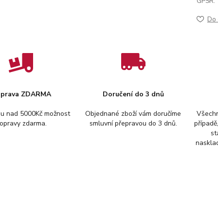
GPSR:
Do 
prava ZDARMA
Doručení do 3 dnů
pu nad 5000Kč možnost
Objednané zboží vám doručíme
Všechn
opravy zdarma.
smluvní přepravou do 3 dnů.
případě
st
nasklad