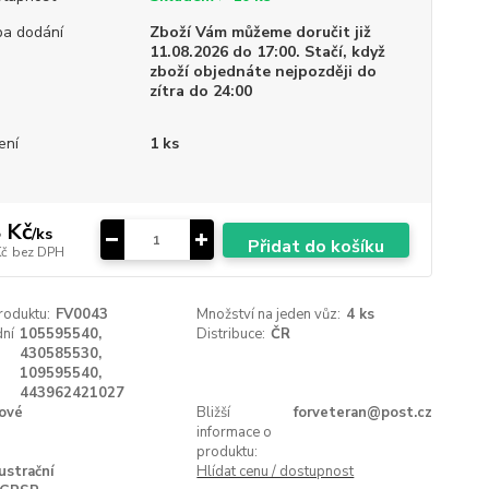
a dodání
Zboží Vám můžeme doručit již
11.08.2026 do 17:00. Stačí, když
zboží objednáte nejpozději do
zítra do 24:00
ení
1 ks
 Kč
/
ks
Přidat do košíku
Kč
bez DPH
roduktu:
FV0043
Množství na jeden vůz:
4 ks
ní
105595540,
Distribuce:
ČR
430585530,
109595540,
443962421027
ové
Bližší
forveteran@post.cz
informace o
produktu:
lustrační
Hlídat cenu / dostupnost