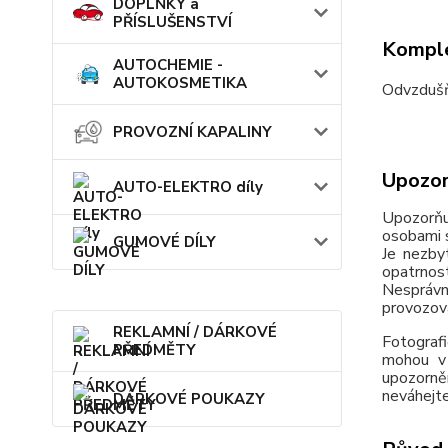
DOPLŇKY a
PŘÍSLUŠENSTVÍ
Komple
AUTOCHEMIE -
AUTOKOSMETIKA
Odvzduš
PROVOZNÍ KAPALINY
Upozor
AUTO-ELEKTRO díly
Upozorňu
osobami s
GUMOVÉ DÍLY
Je nezby
opatrnos
Nesprávn
provozov
REKLAMNÍ / DÁRKOVÉ
Fotografi
PŘEDMĚTY
mohou v 
upozorně
neváhejte
DÁRKOVÉ POUKAZY