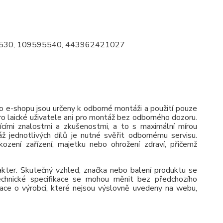
85530, 109595540, 443962421027
 e-shopu jsou určeny k odborné montáži a použití pouze
pro laické uživatele ani pro montáž bez odborného dozoru.
jícími znalostmi a zkušenostmi, a to s maximální mírou
ž jednotlivých dílů je nutné svěřit odbornému servisu.
zení zařízení, majetku nebo ohrožení zdraví, přičemž
rakter. Skutečný vzhled, značka nebo balení produktu se
 Technické specifikace se mohou měnit bez předchozího
ace o výrobci, které nejsou výslovně uvedeny na webu,