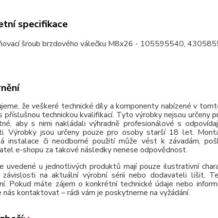
tní specifikace
ňovací šroub brzdového válečku M8x26 - 105595540, 4305
nění
jeme, že veškeré technické díly a komponenty nabízené v tomto
 příslušnou technickou kvalifikací. Tyto výrobky nejsou určeny 
tné, aby s nimi nakládali výhradně profesionálové s odpovída
ti. Výrobky jsou určeny pouze pro osoby starší 18 let. Montá
á instalace či neodborné použití může vést k závadám, poško
atel e-shopu za takové následky nenese odpovědnost.
e uvedené u jednotlivých produktů mají pouze ilustrativní cha
závislosti na aktuální výrobní sérii nebo dodavateli lišit.
ní. Pokud máte zájem o konkrétní technické údaje nebo inform
 nás kontaktovat – rádi vám je poskytneme na vyžádání.