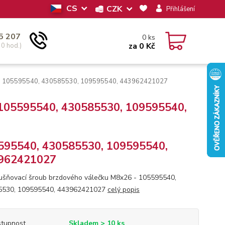
CS
CZK
Přihlášení
5 207
0
ks
za
0 Kč
30 hod.)
6 ; 105595540, 430585530, 109595540, 443962421027
 105595540, 430585530, 109595540,
595540, 430585530, 109595540,
962421027
šňovací šroub brzdového válečku M8x26 - 105595540,
5530, 109595540, 443962421027
celý popis
tupnost
Skladem > 10 ks