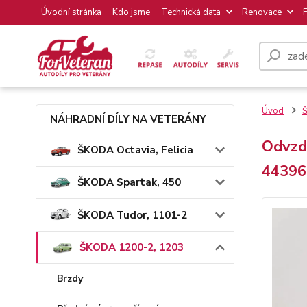
Úvodní stránka
Kdo jsme
Technická data
Renovace
Úvod
NÁHRADNÍ DÍLY NA VETERÁNY
Odvzd
ŠKODA Octavia, Felicia
44396
ŠKODA Spartak, 450
ŠKODA Tudor, 1101-2
ŠKODA 1200-2, 1203
Brzdy