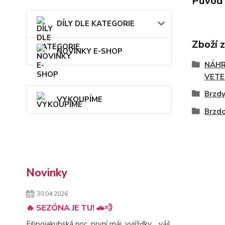
Původ 
DÍLY DLE KATEGORIE
Zboží 
NOVINKY E-SHOP
NÁHR
VETE
Brzd
VYKOUPÍME
Brzd
Novinky
30.04.2026
🔥 SEZÓNA JE TU! 🚗💨
Filipojakubská noc, první máj, vyjížďky… váš