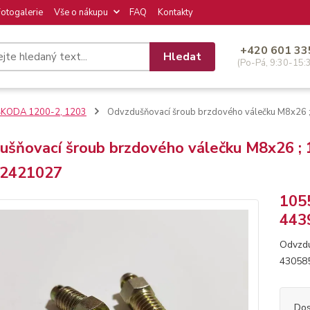
Fotogalerie
Vše o nákupu
FAQ
Kontakty
+420 601 33
Hledat
(Po-Pá, 9:30-15:
ŠKODA 1200-2, 1203
Odvzdušňovací šroub brzdového válečku M8x2
ušňovací šroub brzdového válečku M8x26 ;
2421027
105
443
Odvzdu
43058
Dos