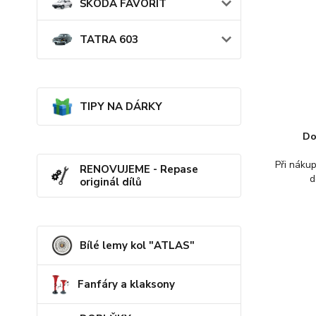
ŠKODA FAVORIT
TATRA 603
TIPY NA DÁRKY
Do
Při náku
RENOVUJEME - Repase
d
originál dílů
Bílé lemy kol "ATLAS"
Fanfáry a klaksony