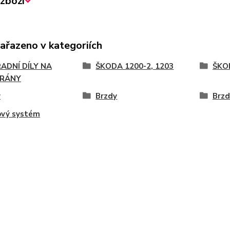
zboží
zařazeno v kategoriích
ADNÍ DÍLY NA
ŠKODA 1200-2, 1203
ŠKO
RÁNY
y
Brzdy
Brzd
ový systém