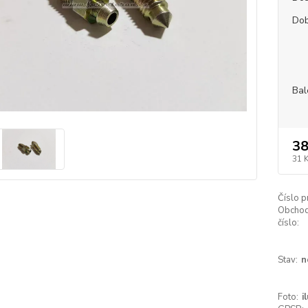
Dob
Bal
38
31 
Číslo p
Obchod
číslo:
Stav:
n
Foto:
i