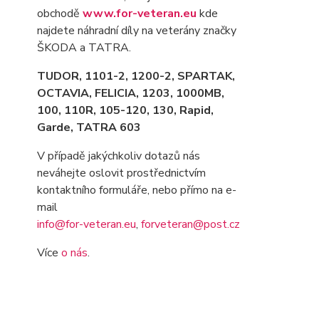
obchodě
www.for-veteran.eu
kde
najdete náhradní díly na veterány značky
ŠKODA a TATRA.
TUDOR, 1101-2, 1200-2, SPARTAK,
OCTAVIA
, FELICIA, 1203, 1000MB,
100, 110R, 105-120, 130, Rapid,
Garde, TATRA 603
V případě jakýchkoliv dotazů nás
neváhejte oslovit prostřednictvím
kontaktního formuláře, nebo přímo na e-
mail
info@for-veteran.eu
,
forveteran@post.cz
Více
o nás
.