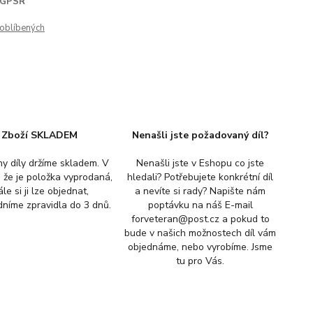
GPSR
oblíbených
Zboží SKLADEM
Nenašli jste požadovaný díl?
y díly držíme skladem. V
Nenašli jste v Eshopu co jste
, že je položka vyprodaná,
hledali? Potřebujete konkrétní díl
ále si ji lze objednat,
a nevíte si rady? Napište nám
níme zpravidla do 3 dnů.
poptávku na náš E-mail
forveteran@post.cz a pokud to
bude v našich možnostech díl vám
objednáme, nebo vyrobíme. Jsme
tu pro Vás.