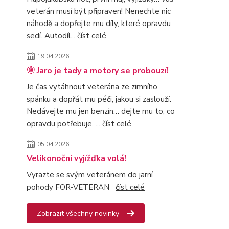
veterán musí být připraven! Nenechte nic
náhodě a dopřejte mu díly, které opravdu
sedí. Autodíl...
číst celé
19.04.2026
🌞 Jaro je tady a motory se probouzí!
Je čas vytáhnout veterána ze zimního
spánku a dopřát mu péči, jakou si zaslouží.
Nedávejte mu jen benzín… dejte mu to, co
opravdu potřebuje. ...
číst celé
05.04.2026
Velikonoční vyjížďka volá!
Vyrazte se svým veteránem do jarní
pohody FOR-VETERAN
číst celé
Zobrazit všechny novinky