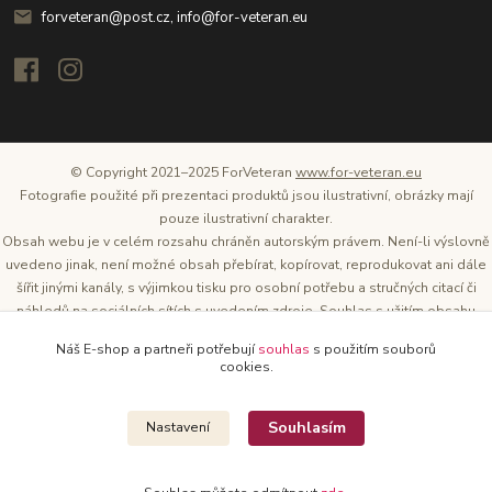
forveteran@post.cz, info@for-veteran.eu
© Copyright 2021–2025 ForVeteran
www.for-veteran.eu
Fotografie použité při prezentaci produktů jsou ilustrativní, obrázky mají
pouze ilustrativní charakter.
Obsah webu je v celém rozsahu chráněn autorským právem. Není-li výslovně
uvedeno jinak, není možné obsah přebírat, kopírovat, reprodukovat ani dále
šířit jinými kanály, s výjimkou tisku pro osobní potřebu a stručných citací či
náhledů na sociálních sítích s uvedením zdroje. Souhlas s užitím obsahu
musí být vždy písemný a lze o něj požádat. Vlastníkem a provozovatelem
Náš E-shop a partneři potřebují
souhlas
s použitím souborů
těchto webových stránek je Tomáš Oršel.
cookies.
Zdroj: Archiv společnosti ŠKODA AUTO
Souhlasím
Nastavení