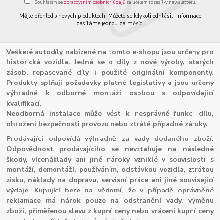
Souhlasím se
zpracováním osobních údajů
za účelem rozesílky newsletteru.
Mějte přehled o nových produktech. Můžete se kdykoli odhlásit. Informace
zasíláme jednou za měsíc.
Veškeré autodíly nabízené na tomto e-shopu jsou určeny pro
historická vozidla. Jedná se o díly z nové výroby, starých
zásob, repasované díly i použité originální komponenty.
Produkty splňují požadavky platné legislativy a jsou určeny
výhradně k odborné montáži osobou s odpovídající
kvalifikací.
Neodborná instalace může vést k nesprávné funkci dílu,
ohrožení bezpečnosti provozu nebo ztrátě případné záruky.
Prodávající odpovídá výhradně za vady dodaného zboží.
Odpovědnost prodávajícího se nevztahuje na následné
škody, vícenáklady ani jiné nároky vzniklé v souvislosti s
montáží, demontáží, používáním, odstávkou vozidla, ztrátou
zisku, náklady na dopravu, servisní práce ani jiné související
výdaje. Kupující bere na vědomí, že v případě oprávněné
reklamace má nárok pouze na odstranění vady, výměnu
zboží, přiměřenou slevu z kupní ceny nebo vrácení kupní ceny