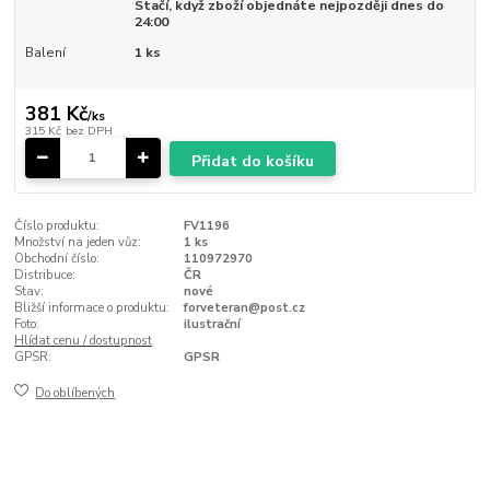
Stačí, když zboží objednáte nejpozději dnes do
24:00
Balení
1 ks
381 Kč
/
ks
315 Kč
bez DPH
Přidat do košíku
Číslo produktu:
FV1196
Množství na jeden vůz:
1 ks
Obchodní číslo:
110972970
Distribuce:
ČR
Stav:
nové
Bližší informace o produktu:
forveteran@post.cz
Foto:
ilustrační
Hlídat cenu / dostupnost
GPSR:
GPSR
Do oblíbených