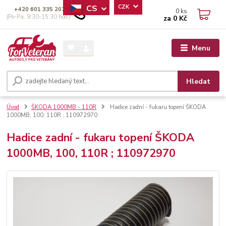
CS
CZK
+420 601 335 207
0
ks
(Po-Pá, 9:30-15:30 hod.)
za
0 Kč
Menu
Hledat
Úvod
ŠKODA 1000MB - 110R
Hadice zadní - fukaru topení ŠKODA
1000MB, 100, 110R ; 110972970
Hadice zadní - fukaru topení ŠKODA
1000MB, 100, 110R ; 110972970