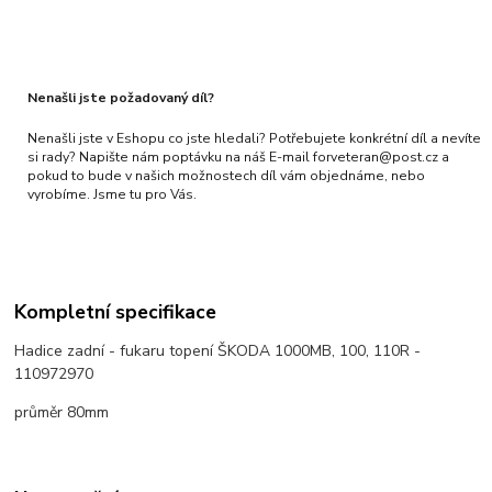
Nenašli jste požadovaný díl?
Nenašli jste v Eshopu co jste hledali? Potřebujete konkrétní díl a nevíte
si rady? Napište nám poptávku na náš E-mail forveteran@post.cz a
pokud to bude v našich možnostech díl vám objednáme, nebo
vyrobíme. Jsme tu pro Vás.
Kompletní specifikace
Hadice zadní - fukaru topení ŠKODA 1000MB, 100, 110R -
110972970
průměr 80mm