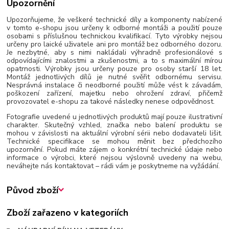
Upozornění
Upozorňujeme, že veškeré technické díly a komponenty nabízené
v tomto e-shopu jsou určeny k odborné montáži a použití pouze
osobami s příslušnou technickou kvalifikací. Tyto výrobky nejsou
určeny pro laické uživatele ani pro montáž bez odborného dozoru.
Je nezbytné, aby s nimi nakládali výhradně profesionálové s
odpovídajícími znalostmi a zkušenostmi, a to s maximální mírou
opatrnosti. Výrobky jsou určeny pouze pro osoby starší 18 let.
Montáž jednotlivých dílů je nutné svěřit odbornému servisu.
Nesprávná instalace či neodborné použití může vést k závadám,
poškození zařízení, majetku nebo ohrožení zdraví, přičemž
provozovatel e-shopu za takové následky nenese odpovědnost.
Fotografie uvedené u jednotlivých produktů mají pouze ilustrativní
charakter. Skutečný vzhled, značka nebo balení produktu se
mohou v závislosti na aktuální výrobní sérii nebo dodavateli lišit.
Technické specifikace se mohou měnit bez předchozího
upozornění. Pokud máte zájem o konkrétní technické údaje nebo
informace o výrobci, které nejsou výslovně uvedeny na webu,
neváhejte nás kontaktovat – rádi vám je poskytneme na vyžádání.
Původ zboží
Zboží zařazeno v kategoriích