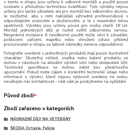
v tomto e-shopu jsou určeny k odborné montáži a použití pouze
osobami s příslušnou technickou kvalifikací. Tyto výrobky nejsou
určeny pro laické uživatele ani pro montáž bez odborného dozoru.
Je nezbytné, aby s nimi nakládali výhradně profesionálové s
odpovídajícími znalostmi a zkušenostmi, a to s maximální mírou
opatrnosti. Výrobky jsou určeny pouze pro osoby starší 18 let.
Montáž jednotlivých dílů je nutné svěřit odbornému servisu.
Nesprávná instalace či neodborné použití může vést k závadám,
poškození zařízení, majetku nebo ohrožení zdraví, přičemž
provozovatel e-shopu za takové následky nenese odpovědnost.
Fotografie uvedené u jednotlivých produktů mají pouze ilustrativní
charakter. Skutečný vzhled, značka nebo balení produktu se
mohou v závislosti na aktuální výrobní sérii nebo dodavateli lišit.
Technické specifikace se mohou měnit bez předchozího
upozornění. Pokud máte zájem o konkrétní technické údaje nebo
informace o výrobci, které nejsou výslovně uvedeny na webu,
neváhejte nás kontaktovat – rádi vám je poskytneme na vyžádání.
Původ zboží
Zboží zařazeno v kategoriích
NÁHRADNÍ DÍLY NA VETERÁNY
ŠKODA Octavia, Felicia