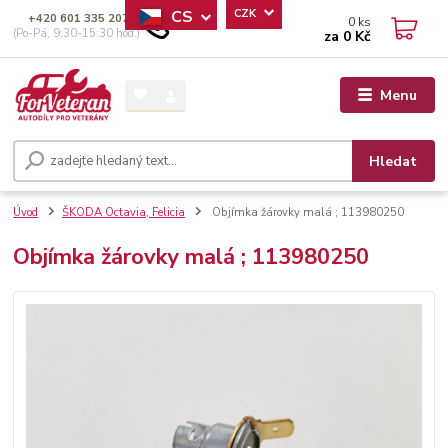
CS
CZK
+420 601 335 207
0
ks
(Po-Pá, 9:30-15:30 hod.)
za
0 Kč
Menu
Hledat
Úvod
ŠKODA Octavia, Felicia
Objímka žárovky malá ; 113980250
Objímka žárovky malá ; 113980250