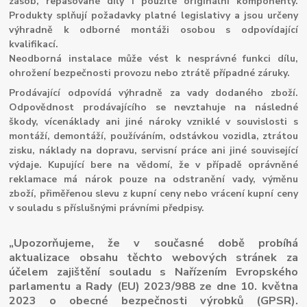
zásob, repasované díly i použité originální komponenty.
Produkty splňují požadavky platné legislativy a jsou určeny
výhradně k odborné montáži osobou s odpovídající
kvalifikací.
Neodborná instalace může vést k nesprávné funkci dílu,
ohrožení bezpečnosti provozu nebo ztrátě případné záruky.
Prodávající odpovídá výhradně za vady dodaného zboží.
Odpovědnost prodávajícího se nevztahuje na následné
škody, vícenáklady ani jiné nároky vzniklé v souvislosti s
montáží, demontáží, používáním, odstávkou vozidla, ztrátou
zisku, náklady na dopravu, servisní práce ani jiné související
výdaje. Kupující bere na vědomí, že v případě oprávněné
reklamace má nárok pouze na odstranění vady, výměnu
zboží, přiměřenou slevu z kupní ceny nebo vrácení kupní ceny
v souladu s příslušnými právními předpisy.
„Upozorňujeme, že v současné době probíhá
aktualizace obsahu těchto webových stránek za
účelem zajištění souladu s Nařízením Evropského
parlamentu a Rady (EU) 2023/988 ze dne 10. května
2023 o obecné bezpečnosti výrobků (GPSR).