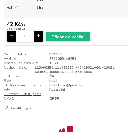
Balení
1 ks
42 Kč
/
ks
35 Kč
bez DPH
Přidat do košíku
Číslo produktu:
FV1044
EAN kód:
8500069149259
Množství na jeden vůz:
10 ks
Obchodní číslo:
113980250, 111925310, 443429021060, 429021,
603021, 360081030004, patBA9s6
Distribuce:
ČR
Stav:
nové
Bližší informace o produktu:
forveteran@post.cz
Foto:
ilustrační
Hlídat cenu / dostupnost
GPSR:
GPSR
Do oblíbených