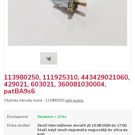
113980250, 111925310, 443429021060,
429021, 603021, 360081030004,
patBA9s6
Objímka žárovky malá - 113980250
celý popis
Dostupnost
Skladem > 10 ks
Doba dodání
Zboží Vám můžeme doručit již 10.08.2026 do 17:00.
Stačí, když zboží objednáte nejpozději do zítra do
8:00