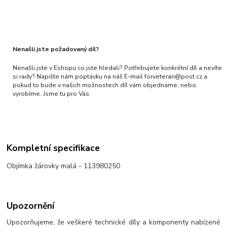
Nenašli jste požadovaný díl?
Nenašli jste v Eshopu co jste hledali? Potřebujete konkrétní díl a nevíte
si rady? Napište nám poptávku na náš E-mail forveteran@post.cz a
pokud to bude v našich možnostech díl vám objednáme, nebo
vyrobíme. Jsme tu pro Vás.
Kompletní specifikace
Objímka žárovky malá - 113980250
Upozornění
Upozorňujeme, že veškeré technické díly a komponenty nabízené