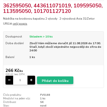
362595050, 443611071019, 109595050,
113595050, 101701127120
Nádržka na brzdovou kapalinu 2 vývody 2-vývodová Avia 31/Zetor
UR/Lkt
celý popis
Dostupnost
Skladem > 10 ks
Doba dodání
Zboží Vám můžeme doručit již 11.08.2026 do 17:00.
Stačí, když zboží objednáte nejpozději do zítra do
24:00
Balení
1 ks
266 Kč
/
ks
220 Kč
bez DPH
Přidat do košíku
Číslo produktu:
FV0168
Množství na jeden vůz:
1 ks
Distribuce:
SK
Stav:
nové