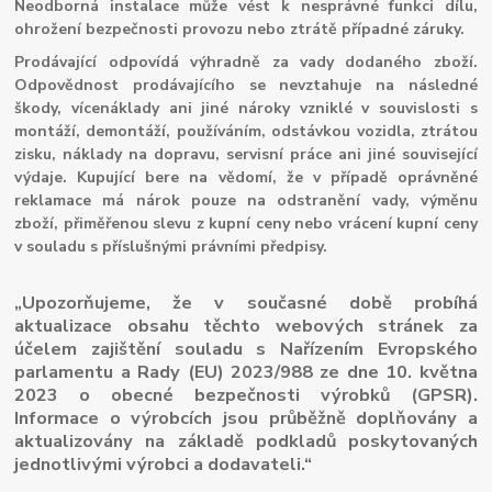
Neodborná instalace může vést k nesprávné funkci dílu,
ohrožení bezpečnosti provozu nebo ztrátě případné záruky.
Prodávající odpovídá výhradně za vady dodaného zboží.
Odpovědnost prodávajícího se nevztahuje na následné
škody, vícenáklady ani jiné nároky vzniklé v souvislosti s
montáží, demontáží, používáním, odstávkou vozidla, ztrátou
zisku, náklady na dopravu, servisní práce ani jiné související
výdaje. Kupující bere na vědomí, že v případě oprávněné
reklamace má nárok pouze na odstranění vady, výměnu
zboží, přiměřenou slevu z kupní ceny nebo vrácení kupní ceny
v souladu s příslušnými právními předpisy.
„Upozorňujeme, že v současné době probíhá
aktualizace obsahu těchto webových stránek za
účelem zajištění souladu s Nařízením Evropského
parlamentu a Rady (EU) 2023/988 ze dne 10. května
2023 o obecné bezpečnosti výrobků (GPSR).
Informace o výrobcích jsou průběžně doplňovány a
aktualizovány na základě podkladů poskytovaných
jednotlivými výrobci a dodavateli.“