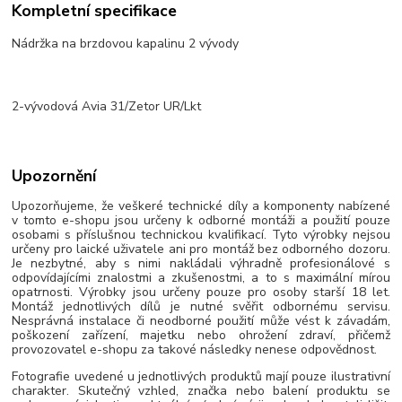
Kompletní specifikace
Nádržka na brzdovou kapalinu 2 vývody
2-vývodová Avia 31/Zetor UR/Lkt
Upozornění
Upozorňujeme, že veškeré technické díly a komponenty nabízené
v tomto e-shopu jsou určeny k odborné montáži a použití pouze
osobami s příslušnou technickou kvalifikací. Tyto výrobky nejsou
určeny pro laické uživatele ani pro montáž bez odborného dozoru.
Je nezbytné, aby s nimi nakládali výhradně profesionálové s
odpovídajícími znalostmi a zkušenostmi, a to s maximální mírou
opatrnosti. Výrobky jsou určeny pouze pro osoby starší 18 let.
Montáž jednotlivých dílů je nutné svěřit odbornému servisu.
Nesprávná instalace či neodborné použití může vést k závadám,
poškození zařízení, majetku nebo ohrožení zdraví, přičemž
provozovatel e-shopu za takové následky nenese odpovědnost.
Fotografie uvedené u jednotlivých produktů mají pouze ilustrativní
charakter. Skutečný vzhled, značka nebo balení produktu se