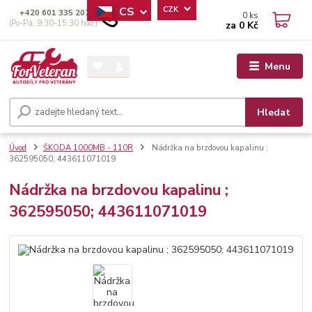
CS
CZK
+420 601 335 207
0
ks
(Po-Pá, 9:30-15:30 hod.)
za
0 Kč
Menu
Hledat
Úvod
ŠKODA 1000MB - 110R
Nádržka na brzdovou kapalinu ;
362595050; 443611071019
Nádržka na brzdovou kapalinu ;
362595050; 443611071019