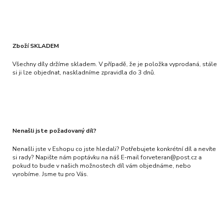
Zboží SKLADEM
Všechny díly držíme skladem. V případě, že je položka vyprodaná, stále
si ji lze objednat, naskladníme zpravidla do 3 dnů.
Nenašli jste požadovaný díl?
Nenašli jste v Eshopu co jste hledali? Potřebujete konkrétní díl a nevíte
si rady? Napište nám poptávku na náš E-mail forveteran@post.cz a
pokud to bude v našich možnostech díl vám objednáme, nebo
vyrobíme. Jsme tu pro Vás.