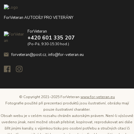
ForVeteran AUTODÍLY PRO VETERÁNY
ForVeteran
+420 601 335 207
(Po-Pá, 9:30-15:30 hod.)
forveteran@post.cz, info@for-veteran.eu
© Copyright 2021–2025 ForVeteran
www.for-veteran.eu
Fotografie použité při prezentaci produktů jsou ilustrativní, obrázky mají
pouze ilustrativní charakter.
Obsah webu je v celém rozsahu chráněn autorským právem. Není-li výslovně
uvedeno jinak, není možné obsah přebírat, kopírovat, reprodukovat ani dále
šířit jinými kanály, s výjimkou tisku pro osobní potřebu a stručných citací či