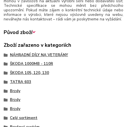
mohou v závislosti na aktuální výrobní sérii nebo dodavateli lišit.
Technické specifikace se mohou měnit bez předchozího
upozornění. Pokud máte zájem o konkrétní technické údaje nebo
informace o výrobci, které nejsou výslovně uvedeny na webu,
neváhejte nás kontaktovat – rádi vám je poskytneme na vyžádání.
Původ zboží
Zboží zařazeno v kategoriích
NÁHRADNÍ DÍLY NA VETERÁNY
ŠKODA 1000MB - 110R
ŠKODA 105, 120, 130
TATRA 603
Brzdy
Brzdy
Brzdy
Celý sortiment
Brzdový systém