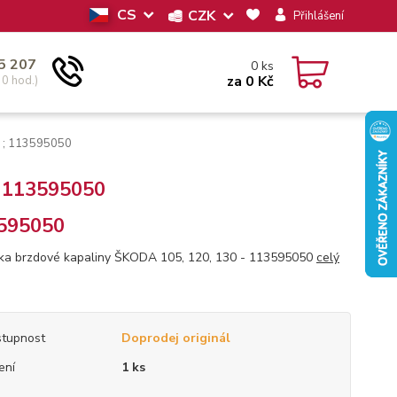
CS
CZK
Přihlášení
5 207
0
ks
za
0 Kč
30 hod.)
0 ; 113595050
; 113595050
595050
a brzdové kapaliny ŠKODA 105, 120, 130 - 113595050
celý
tupnost
Doprodej originál
ení
1 ks