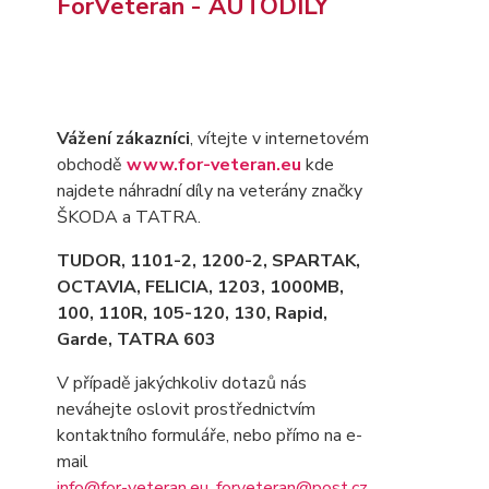
ForVeteran - AUTODÍLY
Vážení zákazníci
, vítejte v internetovém
obchodě
www.for-veteran.eu
kde
najdete náhradní díly na veterány značky
ŠKODA a TATRA.
TUDOR, 1101-2, 1200-2, SPARTAK,
OCTAVIA
, FELICIA, 1203, 1000MB,
100, 110R, 105-120, 130, Rapid,
Garde, TATRA 603
V případě jakýchkoliv dotazů nás
neváhejte oslovit prostřednictvím
kontaktního formuláře, nebo přímo na e-
mail
info@for-veteran.eu
,
forveteran@post.cz