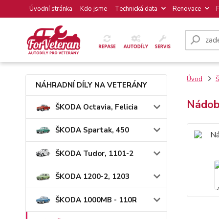
Úvodní stránka
Kdo jsme
Technická data
Renovace
Úvod
Š
NÁHRADNÍ DÍLY NA VETERÁNY
Nádob
ŠKODA Octavia, Felicia
ŠKODA Spartak, 450
ŠKODA Tudor, 1101-2
ŠKODA 1200-2, 1203
ŠKODA 1000MB - 110R