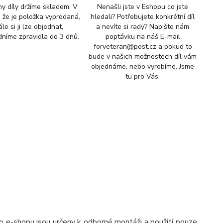
y díly držíme skladem. V
Nenašli jste v Eshopu co jste
, že je položka vyprodaná,
hledali? Potřebujete konkrétní díl
ále si ji lze objednat,
a nevíte si rady? Napište nám
níme zpravidla do 3 dnů.
poptávku na náš E-mail
forveteran@post.cz a pokud to
bude v našich možnostech díl vám
objednáme, nebo vyrobíme. Jsme
tu pro Vás.
 e-shopu jsou určeny k odborné montáži a použití pouze