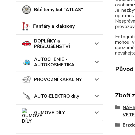
osobami s
Bílé lemy kol "ATLAS"
Je nezby
opatrnos
Nesprávn
Fanfáry a klaksony
provozov
Fotografi
DOPLŇKY a
mohou v 
PŘÍSLUŠENSTVÍ
upozorně
neváhejte
AUTOCHEMIE -
AUTOKOSMETIKA
Původ 
PROVOZNÍ KAPALINY
Zboží 
AUTO-ELEKTRO díly
NÁHR
GUMOVÉ DÍLY
VETE
Brzd