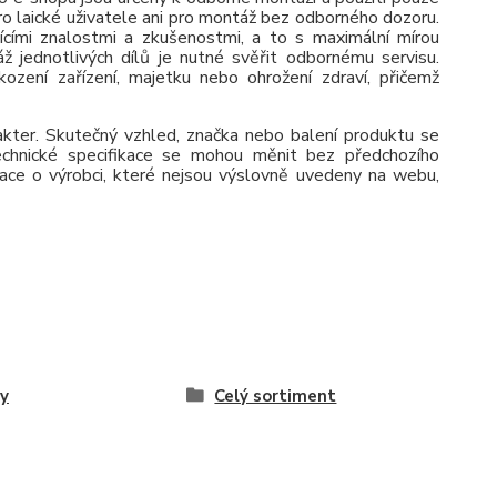
pro laické uživatele ani pro montáž bez odborného dozoru.
jícími znalostmi a zkušenostmi, a to s maximální mírou
ž jednotlivých dílů je nutné svěřit odbornému servisu.
zení zařízení, majetku nebo ohrožení zdraví, přičemž
rakter. Skutečný vzhled, značka nebo balení produktu se
 Technické specifikace se mohou měnit bez předchozího
ace o výrobci, které nejsou výslovně uvedeny na webu,
y
Celý sortiment