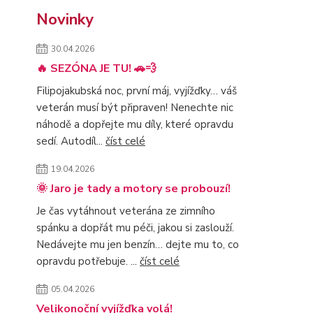
Novinky
30.04.2026
🔥 SEZÓNA JE TU! 🚗💨
Filipojakubská noc, první máj, vyjížďky… váš
veterán musí být připraven! Nenechte nic
náhodě a dopřejte mu díly, které opravdu
sedí. Autodíl...
číst celé
19.04.2026
🌞 Jaro je tady a motory se probouzí!
Je čas vytáhnout veterána ze zimního
spánku a dopřát mu péči, jakou si zaslouží.
Nedávejte mu jen benzín… dejte mu to, co
opravdu potřebuje. ...
číst celé
05.04.2026
Velikonoční vyjížďka volá!