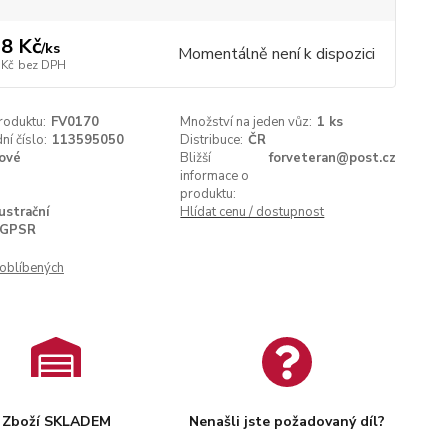
8 Kč
/
ks
Momentálně není k dispozici
 Kč
bez DPH
roduktu:
FV0170
Množství na jeden vůz:
1 ks
í číslo:
113595050
Distribuce:
ČR
ové
Bližší
forveteran@post.cz
informace o
produktu:
lustrační
Hlídat cenu / dostupnost
GPSR
oblíbených
Zboží SKLADEM
Nenašli jste požadovaný díl?