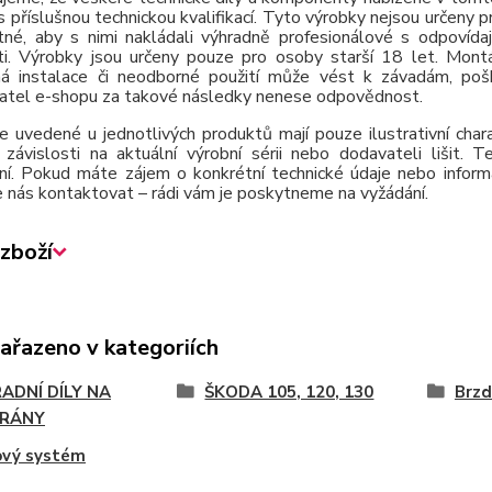
 příslušnou technickou kvalifikací. Tyto výrobky nejsou určeny 
tné, aby s nimi nakládali výhradně profesionálové s odpovída
ti. Výrobky jsou určeny pouze pro osoby starší 18 let. Montá
á instalace či neodborné použití může vést k závadám, poško
atel e-shopu za takové následky nenese odpovědnost.
e uvedené u jednotlivých produktů mají pouze ilustrativní cha
závislosti na aktuální výrobní sérii nebo dodavateli lišit.
ní. Pokud máte zájem o konkrétní technické údaje nebo inform
 nás kontaktovat – rádi vám je poskytneme na vyžádání.
zboží
zařazeno v kategoriích
ADNÍ DÍLY NA
ŠKODA 105, 120, 130
Brzd
RÁNY
ový systém