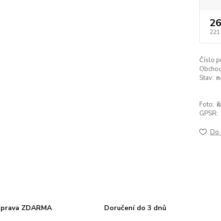
26
221
Číslo p
Obchodn
Stav:
n
Foto:
i
GPSR:
Do 
prava ZDARMA
Doručení do 3 dnů