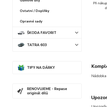
Gumové díly
Při náku
d
Ostatní / Doplňky
Opravné sady
ŠKODA FAVORIT
TATRA 603
Komple
TIPY NA DÁRKY
Nádobka 
RENOVUJEME - Repase
originál dílů
Upozor
Upozorňu