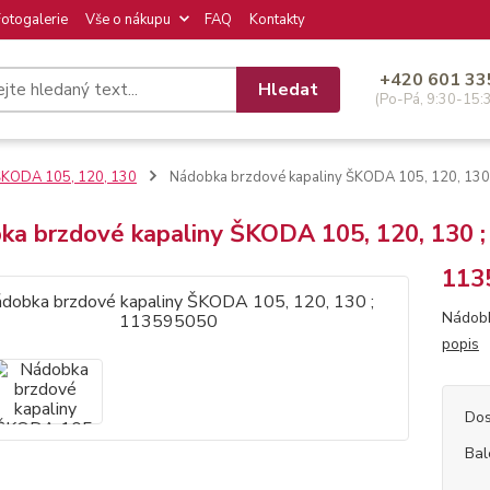
Fotogalerie
Vše o nákupu
FAQ
Kontakty
+420 601 33
Hledat
(Po-Pá, 9:30-15:
KODA 105, 120, 130
Nádobka brzdové kapaliny ŠKODA 105, 120, 13
ka brzdové kapaliny ŠKODA 105, 120, 130 
113
Nádobk
popis
Dos
Bal