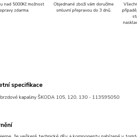
pu nad 5000Kč možnost
Objednané zboží vám doručíme
Všechn
opravy zdarma.
smluvní přepravou do 3 dnů.
případě
st
nasklad
tní specifikace
brzdové kapaliny ŠKODA 105, 120, 130 - 113595050
nění
jeme, že veškeré technické díly a komponenty nabízené v tomto