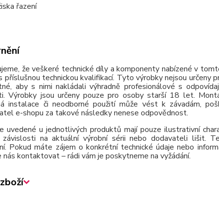
iska řazení
nění
jeme, že veškeré technické díly a komponenty nabízené v tomto
 příslušnou technickou kvalifikací. Tyto výrobky nejsou určeny 
tné, aby s nimi nakládali výhradně profesionálové s odpovída
ti. Výrobky jsou určeny pouze pro osoby starší 18 let. Montá
á instalace či neodborné použití může vést k závadám, poško
atel e-shopu za takové následky nenese odpovědnost.
e uvedené u jednotlivých produktů mají pouze ilustrativní cha
závislosti na aktuální výrobní sérii nebo dodavateli lišit.
ní. Pokud máte zájem o konkrétní technické údaje nebo inform
 nás kontaktovat – rádi vám je poskytneme na vyžádání.
zboží