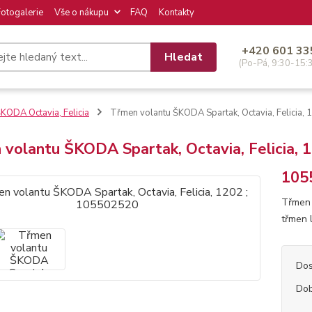
Fotogalerie
Vše o nákupu
FAQ
Kontakty
+420 601 33
Hledat
(Po-Pá, 9:30-15:
KODA Octavia, Felicia
Třmen volantu ŠKODA Spartak, Octavia, Felicia,
volantu ŠKODA Spartak, Octavia, Felicia, 
105
Třmen 
třmen 
Dos
Dob