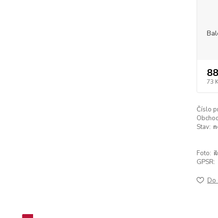
Bal
88
73 
Číslo p
Obchodn
Stav:
n
Foto:
i
GPSR:
Do 