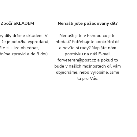
Zboží SKLADEM
Nenašli jste požadovaný díl?
y díly držíme skladem. V
Nenašli jste v Eshopu co jste
, že je položka vyprodaná,
hledali? Potřebujete konkrétní díl
ále si ji lze objednat,
a nevíte si rady? Napište nám
níme zpravidla do 3 dnů.
poptávku na náš E-mail
forveteran@post.cz a pokud to
bude v našich možnostech díl vám
objednáme, nebo vyrobíme. Jsme
tu pro Vás.