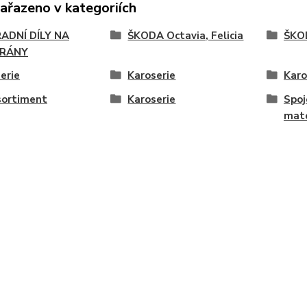
zařazeno v kategoriích
ADNÍ DÍLY NA
ŠKODA Octavia, Felicia
ŠKOD
RÁNY
erie
Karoserie
Karo
sortiment
Karoserie
Spoj
mate