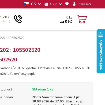
CS
CZK
Přihlášení
5 207
0
ks
za
0 Kč
30 hod.)
 1202 ; 105502520
1202 ; 105502520
502520
volantu ŠKODA Spartak, Octavia, Felicia, 1202 - 105502520
ložiska řazení
celý popis
tupnost
Skladem 1 ks
a dodání
Zboží Vám můžeme doručit již
10.08.2026 do 17:00. Stačí, když