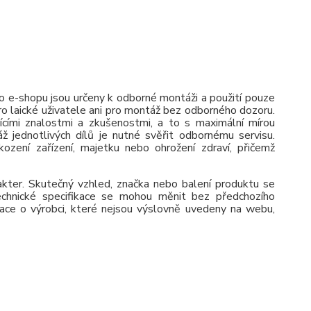
 e-shopu jsou určeny k odborné montáži a použití pouze
pro laické uživatele ani pro montáž bez odborného dozoru.
jícími znalostmi a zkušenostmi, a to s maximální mírou
ž jednotlivých dílů je nutné svěřit odbornému servisu.
zení zařízení, majetku nebo ohrožení zdraví, přičemž
rakter. Skutečný vzhled, značka nebo balení produktu se
 Technické specifikace se mohou měnit bez předchozího
ace o výrobci, které nejsou výslovně uvedeny na webu,