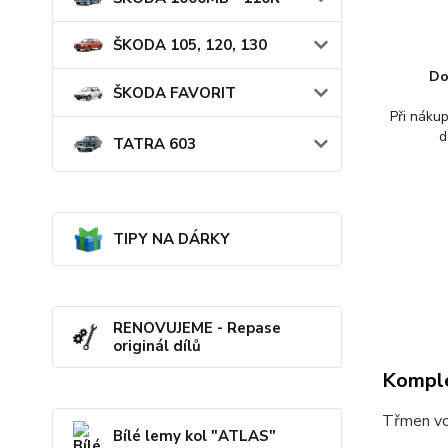
ŠKODA 105, 120, 130
Do
ŠKODA FAVORIT
Při náku
d
TATRA 603
TIPY NA DÁRKY
RENOVUJEME - Repase
originál dílů
Komple
Třmen vo
Bílé lemy kol "ATLAS"