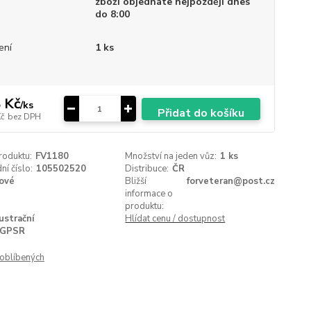
zboží objednáte nejpozději dnes
do 8:00
ení
1 ks
 Kč
/
ks
Přidat do košíku
Kč
bez DPH
roduktu:
FV1180
Množství na jeden vůz:
1 ks
í číslo:
105502520
Distribuce:
ČR
ové
Bližší
forveteran@post.cz
informace o
produktu:
lustrační
Hlídat cenu / dostupnost
GPSR
oblíbených