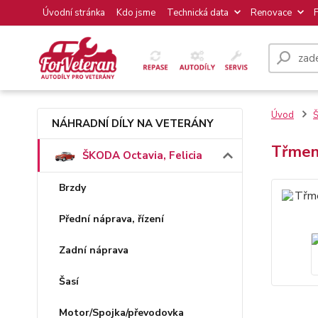
Úvodní stránka
Kdo jsme
Technická data
Renovace
Úvod
Š
NÁHRADNÍ DÍLY NA VETERÁNY
Třmen 
ŠKODA Octavia, Felicia
Brzdy
Přední náprava, řízení
Zadní náprava
Šasí
Motor/Spojka/převodovka