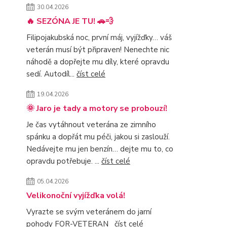
30.04.2026
🔥 SEZÓNA JE TU! 🚗💨
Filipojakubská noc, první máj, vyjížďky… váš
veterán musí být připraven! Nenechte nic
náhodě a dopřejte mu díly, které opravdu
sedí. Autodíl...
číst celé
19.04.2026
🌞 Jaro je tady a motory se probouzí!
Je čas vytáhnout veterána ze zimního
spánku a dopřát mu péči, jakou si zaslouží.
Nedávejte mu jen benzín… dejte mu to, co
opravdu potřebuje. ...
číst celé
05.04.2026
Velikonoční vyjížďka volá!
Vyrazte se svým veteránem do jarní
pohody FOR-VETERAN
číst celé