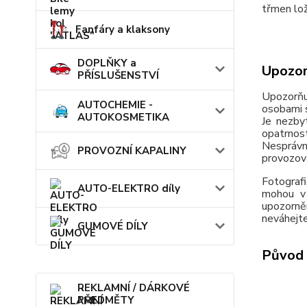
třmen lož
Fanfáry a klaksony
DOPLŇKY a
Upozor
PŘÍSLUŠENSTVÍ
Upozorňu
AUTOCHEMIE -
osobami s
AUTOKOSMETIKA
Je nezby
opatrnos
Nesprávn
PROVOZNÍ KAPALINY
provozov
Fotografi
AUTO-ELEKTRO díly
mohou v 
upozorně
neváhejte
GUMOVÉ DÍLY
Původ 
REKLAMNÍ / DÁRKOVÉ
PŘEDMĚTY