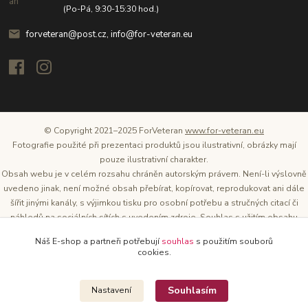
(Po-Pá, 9:30-15:30 hod.)
forveteran@post.cz, info@for-veteran.eu
© Copyright 2021–2025 ForVeteran
www.for-veteran.eu
Fotografie použité při prezentaci produktů jsou ilustrativní, obrázky mají
pouze ilustrativní charakter.
Obsah webu je v celém rozsahu chráněn autorským právem. Není-li výslovně
uvedeno jinak, není možné obsah přebírat, kopírovat, reprodukovat ani dále
šířit jinými kanály, s výjimkou tisku pro osobní potřebu a stručných citací či
náhledů na sociálních sítích s uvedením zdroje. Souhlas s užitím obsahu
musí být vždy písemný a lze o něj požádat. Vlastníkem a provozovatelem
Náš E-shop a partneři potřebují
souhlas
s použitím souborů
těchto webových stránek je Tomáš Oršel.
cookies.
Zdroj: Archiv společnosti ŠKODA AUTO
Souhlasím
Nastavení