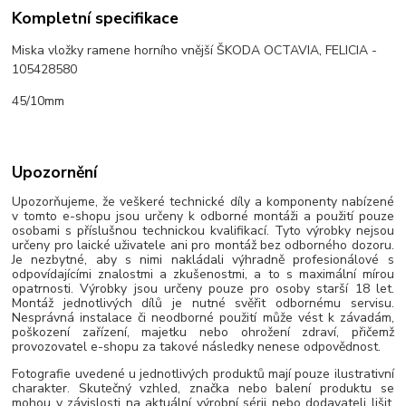
Kompletní specifikace
Miska vložky ramene horního vnější ŠKODA OCTAVIA, FELICIA -
105428580
45/10mm
Upozornění
Upozorňujeme, že veškeré technické díly a komponenty nabízené
v tomto e-shopu jsou určeny k odborné montáži a použití pouze
osobami s příslušnou technickou kvalifikací. Tyto výrobky nejsou
určeny pro laické uživatele ani pro montáž bez odborného dozoru.
Je nezbytné, aby s nimi nakládali výhradně profesionálové s
odpovídajícími znalostmi a zkušenostmi, a to s maximální mírou
opatrnosti. Výrobky jsou určeny pouze pro osoby starší 18 let.
Montáž jednotlivých dílů je nutné svěřit odbornému servisu.
Nesprávná instalace či neodborné použití může vést k závadám,
poškození zařízení, majetku nebo ohrožení zdraví, přičemž
provozovatel e-shopu za takové následky nenese odpovědnost.
Fotografie uvedené u jednotlivých produktů mají pouze ilustrativní
charakter. Skutečný vzhled, značka nebo balení produktu se
mohou v závislosti na aktuální výrobní sérii nebo dodavateli lišit.