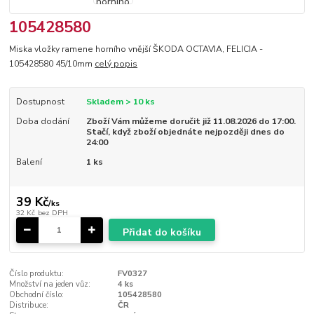
105428580
Miska vložky ramene horního vnější ŠKODA OCTAVIA, FELICIA -
105428580 45/10mm
celý popis
Dostupnost
Skladem > 10 ks
Doba dodání
Zboží Vám můžeme doručit již 11.08.2026 do 17:00.
Stačí, když zboží objednáte nejpozději dnes do
24:00
Balení
1 ks
39 Kč
/
ks
32 Kč
bez DPH
Přidat do košíku
Číslo produktu:
FV0327
Množství na jeden vůz:
4 ks
Obchodní číslo:
105428580
Distribuce:
ČR