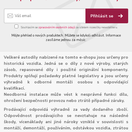
Přihlásit se
Souhlasím se
zpracováním osobních údajů
za účelem rozesílky newsletteru.
Mějte přehled o nových produktech. Můžete se kdykoli odhlásit. Informace
zasíláme jednou za měsíc.
Veškeré autodíly nabízené na tomto e-shopu jsou určeny pro
historická vozidla. Jedná se o díly z nové výroby, starých
zásob, repasované díly i použité originální komponenty.
Produkty splňují požadavky platné legislativy a jsou určeny
výhradně k odborné montáži osobou s odpovídající
kvalifikací.
Neodborná instalace může vést k nesprávné funkci dílu,
ohrožení bezpečnosti provozu nebo ztrátě případné záruky.
Prodávající odpovídá výhradně za vady dodaného zboží.
Odpovědnost prodávajícího se nevztahuje na následné
škody, vícenáklady ani jiné nároky vzniklé v souvislosti s
montáží, demontáží, používáním, odstávkou vozidla, ztrátou