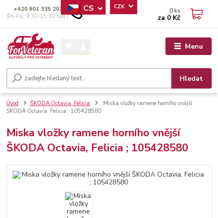
CS
CZK
+420 601 335 207
0
ks
(Po-Pá, 9:30-15:30 hod.)
za
0 Kč
Menu
Hledat
Úvod
ŠKODA Octavia, Felicia
Miska vložky ramene horního vnější
ŠKODA Octavia, Felicia ; 105428580
Miska vložky ramene horního vnější
ŠKODA Octavia, Felicia ; 105428580