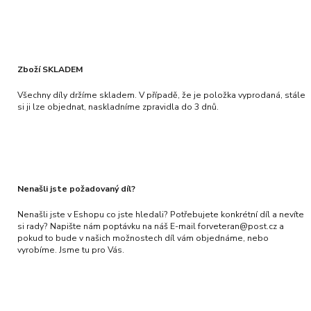
Zboží SKLADEM
Všechny díly držíme skladem. V případě, že je položka vyprodaná, stále
si ji lze objednat, naskladníme zpravidla do 3 dnů.
Nenašli jste požadovaný díl?
Nenašli jste v Eshopu co jste hledali? Potřebujete konkrétní díl a nevíte
si rady? Napište nám poptávku na náš E-mail forveteran@post.cz a
pokud to bude v našich možnostech díl vám objednáme, nebo
vyrobíme. Jsme tu pro Vás.