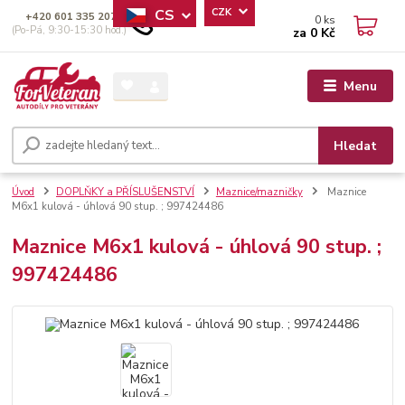
CS
CZK
+420 601 335 207
0
ks
(Po-Pá, 9:30-15:30 hod.)
za
0 Kč
Menu
Hledat
Úvod
DOPLŇKY a PŘÍSLUŠENSTVÍ
Maznice/mazničky
Maznice
M6x1 kulová - úhlová 90 stup. ; 997424486
Maznice M6x1 kulová - úhlová 90 stup. ;
997424486