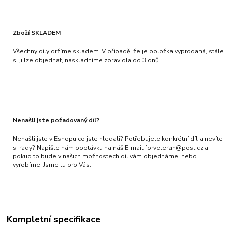
Zboží SKLADEM
Všechny díly držíme skladem. V případě, že je položka vyprodaná, stále
si ji lze objednat, naskladníme zpravidla do 3 dnů.
Nenašli jste požadovaný díl?
Nenašli jste v Eshopu co jste hledali? Potřebujete konkrétní díl a nevíte
si rady? Napište nám poptávku na náš E-mail forveteran@post.cz a
pokud to bude v našich možnostech díl vám objednáme, nebo
vyrobíme. Jsme tu pro Vás.
Kompletní specifikace