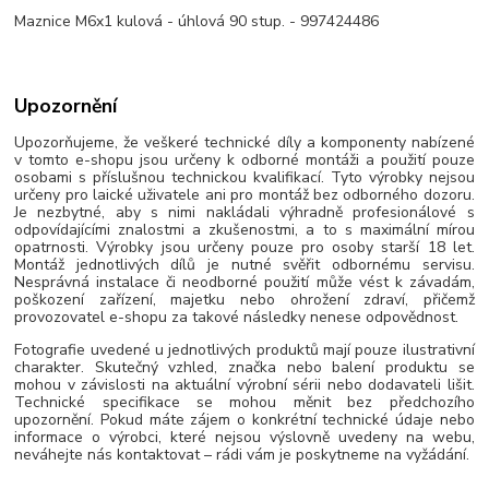
Maznice M6x1 kulová - úhlová 90 stup. - 997424486
Upozornění
Upozorňujeme, že veškeré technické díly a komponenty nabízené
v tomto e-shopu jsou určeny k odborné montáži a použití pouze
osobami s příslušnou technickou kvalifikací. Tyto výrobky nejsou
určeny pro laické uživatele ani pro montáž bez odborného dozoru.
Je nezbytné, aby s nimi nakládali výhradně profesionálové s
odpovídajícími znalostmi a zkušenostmi, a to s maximální mírou
opatrnosti. Výrobky jsou určeny pouze pro osoby starší 18 let.
Montáž jednotlivých dílů je nutné svěřit odbornému servisu.
Nesprávná instalace či neodborné použití může vést k závadám,
poškození zařízení, majetku nebo ohrožení zdraví, přičemž
provozovatel e-shopu za takové následky nenese odpovědnost.
Fotografie uvedené u jednotlivých produktů mají pouze ilustrativní
charakter. Skutečný vzhled, značka nebo balení produktu se
mohou v závislosti na aktuální výrobní sérii nebo dodavateli lišit.
Technické specifikace se mohou měnit bez předchozího
upozornění. Pokud máte zájem o konkrétní technické údaje nebo
informace o výrobci, které nejsou výslovně uvedeny na webu,
neváhejte nás kontaktovat – rádi vám je poskytneme na vyžádání.