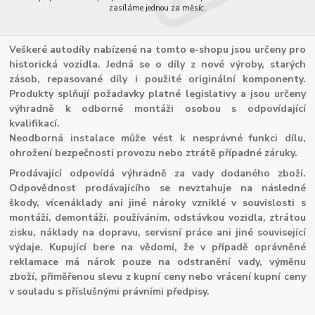
zasíláme jednou za měsíc.
Veškeré autodíly nabízené na tomto e-shopu jsou určeny pro
historická vozidla. Jedná se o díly z nové výroby, starých
zásob, repasované díly i použité originální komponenty.
Produkty splňují požadavky platné legislativy a jsou určeny
výhradně k odborné montáži osobou s odpovídající
kvalifikací.
Neodborná instalace může vést k nesprávné funkci dílu,
ohrožení bezpečnosti provozu nebo ztrátě případné záruky.
Prodávající odpovídá výhradně za vady dodaného zboží.
Odpovědnost prodávajícího se nevztahuje na následné
škody, vícenáklady ani jiné nároky vzniklé v souvislosti s
montáží, demontáží, používáním, odstávkou vozidla, ztrátou
zisku, náklady na dopravu, servisní práce ani jiné související
výdaje. Kupující bere na vědomí, že v případě oprávněné
reklamace má nárok pouze na odstranění vady, výměnu
zboží, přiměřenou slevu z kupní ceny nebo vrácení kupní ceny
v souladu s příslušnými právními předpisy.