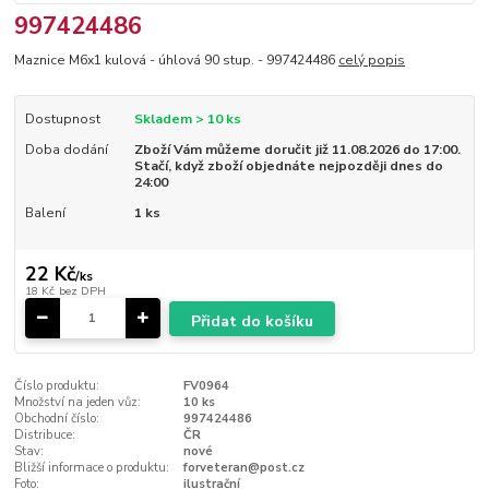
997424486
Maznice M6x1 kulová - úhlová 90 stup. - 997424486
celý popis
Dostupnost
Skladem > 10 ks
Doba dodání
Zboží Vám můžeme doručit již 11.08.2026 do 17:00.
Stačí, když zboží objednáte nejpozději dnes do
24:00
Balení
1 ks
22 Kč
/
ks
18 Kč
bez DPH
Přidat do košíku
Číslo produktu:
FV0964
Množství na jeden vůz:
10 ks
Obchodní číslo:
997424486
Distribuce:
ČR
Stav:
nové
Bližší informace o produktu:
forveteran@post.cz
Foto:
ilustrační