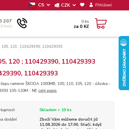
CS
CZK
Přihlášení
5 207
0
ks
za
0 Kč
30 hod.)
, 105, 120 ; 110429390, 110429393
5, 120 ; 110429390, 110429393
429390, 110429393
 čepu ramene ŠKODA 1000MB, 100, 110, 105, 120 - úžovka -
9393 105-120M - NE
celý popis
tupnost
Skladem > 10 ks
a dodání
Zboží Vám můžeme doručit již
11.08.2026 do 17:00. Stačí, když