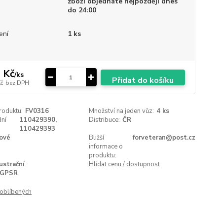
zboží objednáte nejpozději dnes
do 24:00
ení
1 ks
 Kč
/
ks
Přidat do košíku
Kč
bez DPH
roduktu:
FV0316
Množství na jeden vůz:
4 ks
ní
110429390,
Distribuce:
ČR
110429393
ové
Bližší
forveteran@post.cz
informace o
produktu:
lustrační
Hlídat cenu / dostupnost
GPSR
oblíbených