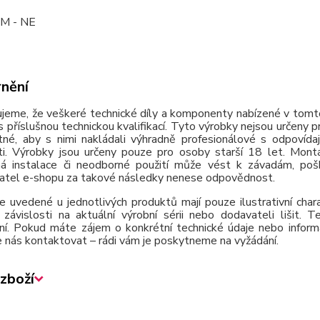
M - NE
nění
jeme, že veškeré technické díly a komponenty nabízené v tomto
 příslušnou technickou kvalifikací. Tyto výrobky nejsou určeny 
tné, aby s nimi nakládali výhradně profesionálové s odpovída
ti. Výrobky jsou určeny pouze pro osoby starší 18 let. Montá
á instalace či neodborné použití může vést k závadám, poško
atel e-shopu za takové následky nenese odpovědnost.
e uvedené u jednotlivých produktů mají pouze ilustrativní cha
závislosti na aktuální výrobní sérii nebo dodavateli lišit.
ní. Pokud máte zájem o konkrétní technické údaje nebo inform
 nás kontaktovat – rádi vám je poskytneme na vyžádání.
zboží