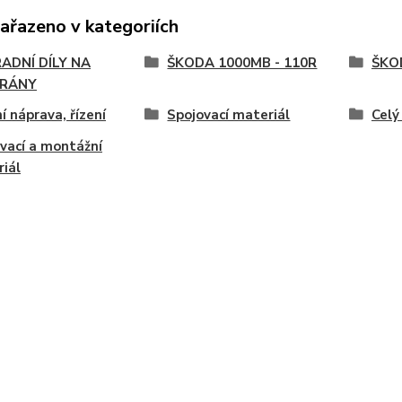
zařazeno v kategoriích
ADNÍ DÍLY NA
ŠKODA 1000MB - 110R
ŠKOD
RÁNY
í náprava, řízení
Spojovací materiál
Celý
vací a montážní
iál