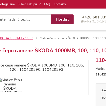
Fotogalerie
Vše o nákupu
FAQ
Kontakty
+420 601 33
Hledat
(Po-Pá, 9:30-15:
ŠKODA 1000MB - 110R
Matice čepu ramene ŠKODA 1000MB, 100, 110
e čepu ramene ŠKODA 1000MB, 100, 110, 10
110
Matice
11042
Dos
Dob