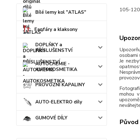
105-120
Bílé lemy kol "ATLAS"
Fanfáry a klaksony
Upozor
DOPLŇKY a
Upozorňu
PŘÍSLUŠENSTVÍ
osobami s
Je nezby
AUTOCHEMIE -
opatrnos
AUTOKOSMETIKA
Nesprávn
provozov
PROVOZNÍ KAPALINY
Fotografi
mohou v 
upozorně
AUTO-ELEKTRO díly
neváhejte
GUMOVÉ DÍLY
Původ 