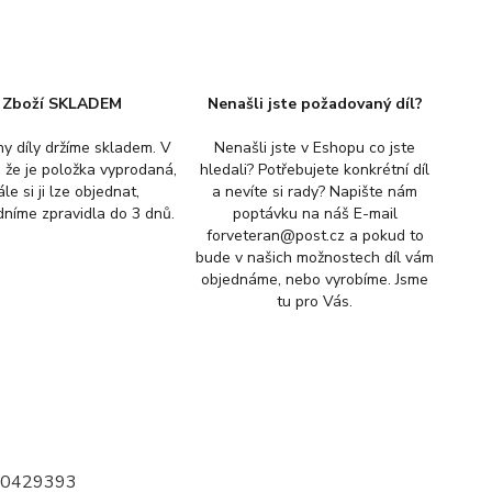
Zboží SKLADEM
Nenašli jste požadovaný díl?
y díly držíme skladem. V
Nenašli jste v Eshopu co jste
, že je položka vyprodaná,
hledali? Potřebujete konkrétní díl
ále si ji lze objednat,
a nevíte si rady? Napište nám
níme zpravidla do 3 dnů.
poptávku na náš E-mail
forveteran@post.cz a pokud to
bude v našich možnostech díl vám
objednáme, nebo vyrobíme. Jsme
tu pro Vás.
110429393