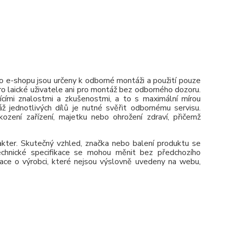
 e-shopu jsou určeny k odborné montáži a použití pouze
pro laické uživatele ani pro montáž bez odborného dozoru.
jícími znalostmi a zkušenostmi, a to s maximální mírou
ž jednotlivých dílů je nutné svěřit odbornému servisu.
zení zařízení, majetku nebo ohrožení zdraví, přičemž
rakter. Skutečný vzhled, značka nebo balení produktu se
 Technické specifikace se mohou měnit bez předchozího
ace o výrobci, které nejsou výslovně uvedeny na webu,