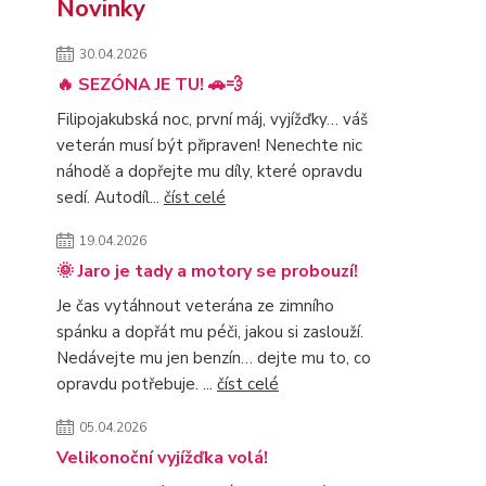
Novinky
30.04.2026
🔥 SEZÓNA JE TU! 🚗💨
Filipojakubská noc, první máj, vyjížďky… váš
veterán musí být připraven! Nenechte nic
náhodě a dopřejte mu díly, které opravdu
sedí. Autodíl...
číst celé
19.04.2026
🌞 Jaro je tady a motory se probouzí!
Je čas vytáhnout veterána ze zimního
spánku a dopřát mu péči, jakou si zaslouží.
Nedávejte mu jen benzín… dejte mu to, co
opravdu potřebuje. ...
číst celé
05.04.2026
Velikonoční vyjížďka volá!