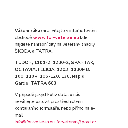
Vážení zákazníci
, vítejte v internetovém
obchodě
www.for-veteran.eu
kde
najdete náhradní díly na veterány značky
ŠKODA a TATRA.
TUDOR, 1101-2, 1200-2, SPARTAK,
OCTAVIA
, FELICIA, 1203, 1000MB,
100, 110R, 105-120, 130, Rapid,
Garde, TATRA 603
V případě jakýchkoliv dotazů nás
neváhejte oslovit prostřednictvím
kontaktního formuláře, nebo přímo na e-
mail
info@for-veteran.eu
,
forveteran@post.cz