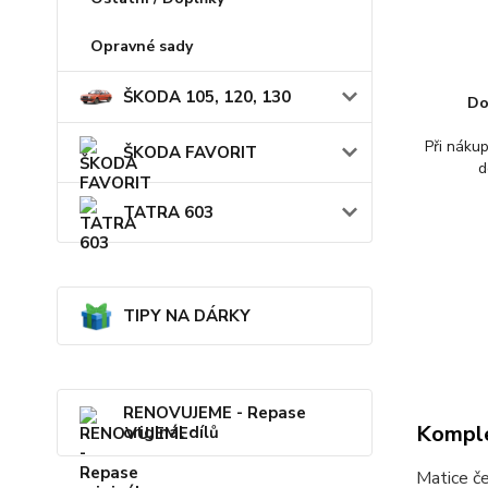
Opravné sady
ŠKODA 105, 120, 130
Do
Při náku
ŠKODA FAVORIT
d
TATRA 603
TIPY NA DÁRKY
RENOVUJEME - Repase
Komple
originál dílů
Matice č