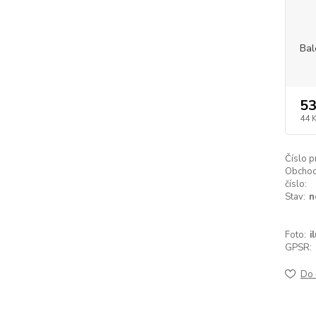
Bal
53
44 
Číslo p
Obchod
číslo:
Stav:
n
Foto:
i
GPSR:
Do 