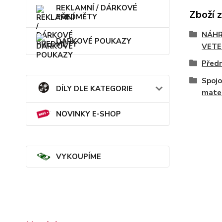
REKLAMNÍ / DÁRKOVÉ
Zboží 
PŘEDMĚTY
NÁHR
DÁRKOVÉ POUKAZY
VETE
Předn
Spojo
DÍLY DLE KATEGORIE
mater
NOVINKY E-SHOP
VYKOUPÍME