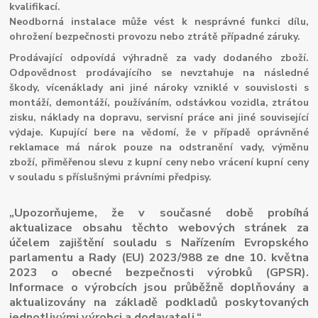
kvalifikací.
Neodborná instalace může vést k nesprávné funkci dílu,
ohrožení bezpečnosti provozu nebo ztrátě případné záruky.
Prodávající odpovídá výhradně za vady dodaného zboží.
Odpovědnost prodávajícího se nevztahuje na následné
škody, vícenáklady ani jiné nároky vzniklé v souvislosti s
montáží, demontáží, používáním, odstávkou vozidla, ztrátou
zisku, náklady na dopravu, servisní práce ani jiné související
výdaje. Kupující bere na vědomí, že v případě oprávněné
reklamace má nárok pouze na odstranění vady, výměnu
zboží, přiměřenou slevu z kupní ceny nebo vrácení kupní ceny
v souladu s příslušnými právními předpisy.
„Upozorňujeme, že v současné době probíhá
aktualizace obsahu těchto webových stránek za
účelem zajištění souladu s Nařízením Evropského
parlamentu a Rady (EU) 2023/988 ze dne 10. května
2023 o obecné bezpečnosti výrobků (GPSR).
Informace o výrobcích jsou průběžně doplňovány a
aktualizovány na základě podkladů poskytovaných
jednotlivými výrobci a dodavateli.“