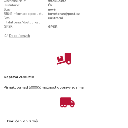
Obchodní číslo:
992412392
Distribuce:
ČR
Stav:
nové
Bližší informace o produktu:
forveteran@post.cz
Foto:
ilustrační
Hlídat cenu / dostupnost
GPSR:
GPSR
Do oblíbených
Doprava ZDARMA
Při nákupu nad 5000Kč možnost dopravy zdarma.
Doručení do 3 dnů