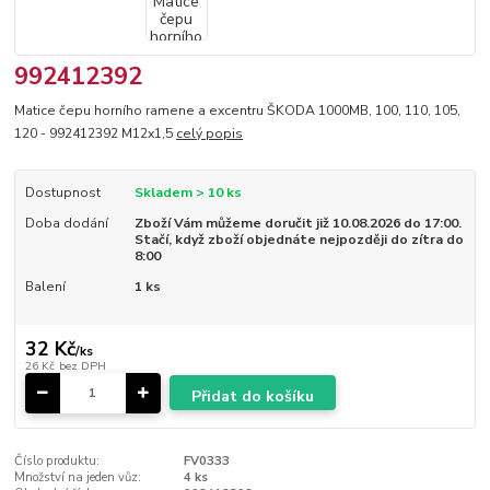
992412392
Matice čepu horního ramene a excentru ŠKODA 1000MB, 100, 110, 105,
120 - 992412392 M12x1,5
celý popis
Dostupnost
Skladem > 10 ks
Doba dodání
Zboží Vám můžeme doručit již 10.08.2026 do 17:00.
Stačí, když zboží objednáte nejpozději do zítra do
8:00
Balení
1 ks
32 Kč
/
ks
26 Kč
bez DPH
Přidat do košíku
Číslo produktu:
FV0333
Množství na jeden vůz:
4 ks