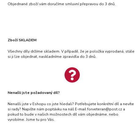
Objednané zboží vám doručíme smluvní přepravou do 3 dnů.
Zboží SKLADEM
Všechny díly držíme skladem. V případě, že je položka vyprodaná, stále
si ji lze objednat, naskladníme zpravidla do 3 dnů.
Nenašli jste požadovaný díl?
Nenašli jste v Eshopu co jste hledali? Potřebujete konkrétní díl a nevíte
si rady? Napište nám poptávku na náš E-mail forveteran@post.cz a
pokud to bude v našich možnostech díl vám objednáme, nebo
vyrobíme. Jsme tu pro Vás.