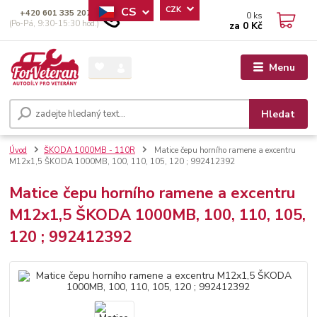
CS
CZK
+420 601 335 207
0
ks
(Po-Pá, 9:30-15:30 hod.)
za
0 Kč
Menu
Hledat
Úvod
ŠKODA 1000MB - 110R
Matice čepu horního ramene a excentru
M12x1,5 ŠKODA 1000MB, 100, 110, 105, 120 ; 992412392
Matice čepu horního ramene a excentru
M12x1,5 ŠKODA 1000MB, 100, 110, 105,
120 ; 992412392