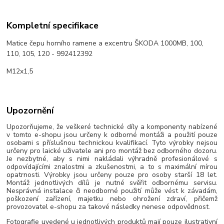
Kompletní specifikace
Matice čepu horního ramene a excentru ŠKODA 1000MB, 100,
110, 105, 120 - 992412392
M12x1,5
Upozornění
Upozorňujeme, že veškeré technické díly a komponenty nabízené
v tomto e-shopu jsou určeny k odborné montáži a použití pouze
osobami s příslušnou technickou kvalifikací. Tyto výrobky nejsou
určeny pro laické uživatele ani pro montáž bez odborného dozoru.
Je nezbytné, aby s nimi nakládali výhradně profesionálové s
odpovídajícími znalostmi a zkušenostmi, a to s maximální mírou
opatrnosti. Výrobky jsou určeny pouze pro osoby starší 18 let.
Montáž jednotlivých dílů je nutné svěřit odbornému servisu.
Nesprávná instalace či neodborné použití může vést k závadám,
poškození zařízení, majetku nebo ohrožení zdraví, přičemž
provozovatel e-shopu za takové následky nenese odpovědnost.
Fotografie uvedené u jednotlivých produktů mají pouze ilustrativní