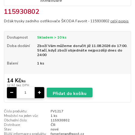
115930802
Držák trysky zadního ostřikovače ŠKODA Favorit - 115930802
celý popis
Dostupnost
Skladem > 10 ks
Doba dodání
Zboží Vám můžeme doručit již 11.08.2026 do 17:00.
Stačí, když zboží objednáte nejpozději dnes do
24:00
Balení
1 ks
14 Kč
/
ks
12 Kč
bez DPH
Přidat do košíku
Číslo produktu:
FV1217
Množství na jeden vůz:
1 ks
Obchodní číslo:
115930802
Distribuce:
ČR
Stav:
nové
Bližší informace o produktu:
forveteran@post.cz