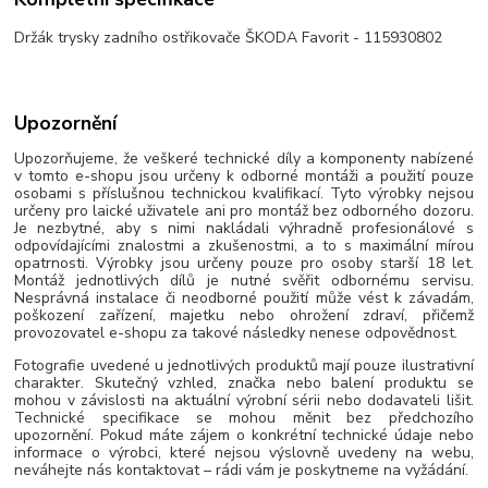
Držák trysky zadního ostřikovače ŠKODA Favorit - 115930802
Upozornění
Upozorňujeme, že veškeré technické díly a komponenty nabízené
v tomto e-shopu jsou určeny k odborné montáži a použití pouze
osobami s příslušnou technickou kvalifikací. Tyto výrobky nejsou
určeny pro laické uživatele ani pro montáž bez odborného dozoru.
Je nezbytné, aby s nimi nakládali výhradně profesionálové s
odpovídajícími znalostmi a zkušenostmi, a to s maximální mírou
opatrnosti. Výrobky jsou určeny pouze pro osoby starší 18 let.
Montáž jednotlivých dílů je nutné svěřit odbornému servisu.
Nesprávná instalace či neodborné použití může vést k závadám,
poškození zařízení, majetku nebo ohrožení zdraví, přičemž
provozovatel e-shopu za takové následky nenese odpovědnost.
Fotografie uvedené u jednotlivých produktů mají pouze ilustrativní
charakter. Skutečný vzhled, značka nebo balení produktu se
mohou v závislosti na aktuální výrobní sérii nebo dodavateli lišit.
Technické specifikace se mohou měnit bez předchozího
upozornění. Pokud máte zájem o konkrétní technické údaje nebo
informace o výrobci, které nejsou výslovně uvedeny na webu,
neváhejte nás kontaktovat – rádi vám je poskytneme na vyžádání.