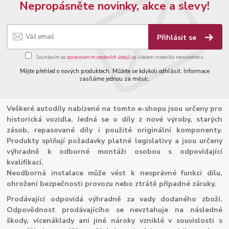
Nepropásněte novinky, akce a slevy!
Přihlásit se
Souhlasím se
zpracováním osobních údajů
za účelem rozesílky newsletteru.
Mějte přehled o nových produktech. Můžete se kdykoli odhlásit. Informace
zasíláme jednou za měsíc.
Veškeré autodíly nabízené na tomto e-shopu jsou určeny pro
historická vozidla. Jedná se o díly z nové výroby, starých
zásob, repasované díly i použité originální komponenty.
Produkty splňují požadavky platné legislativy a jsou určeny
výhradně k odborné montáži osobou s odpovídající
kvalifikací.
Neodborná instalace může vést k nesprávné funkci dílu,
ohrožení bezpečnosti provozu nebo ztrátě případné záruky.
Prodávající odpovídá výhradně za vady dodaného zboží.
Odpovědnost prodávajícího se nevztahuje na následné
škody, vícenáklady ani jiné nároky vzniklé v souvislosti s