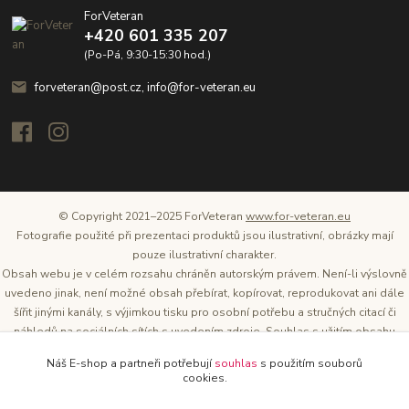
ForVeteran
+420 601 335 207
(Po-Pá, 9:30-15:30 hod.)
forveteran@post.cz, info@for-veteran.eu
© Copyright 2021–2025 ForVeteran
www.for-veteran.eu
Fotografie použité při prezentaci produktů jsou ilustrativní, obrázky mají
pouze ilustrativní charakter.
Obsah webu je v celém rozsahu chráněn autorským právem. Není-li výslovně
uvedeno jinak, není možné obsah přebírat, kopírovat, reprodukovat ani dále
šířit jinými kanály, s výjimkou tisku pro osobní potřebu a stručných citací či
náhledů na sociálních sítích s uvedením zdroje. Souhlas s užitím obsahu
musí být vždy písemný a lze o něj požádat. Vlastníkem a provozovatelem
Náš E-shop a partneři potřebují
souhlas
s použitím souborů
těchto webových stránek je Tomáš Oršel.
cookies.
Zdroj: Archiv společnosti ŠKODA AUTO