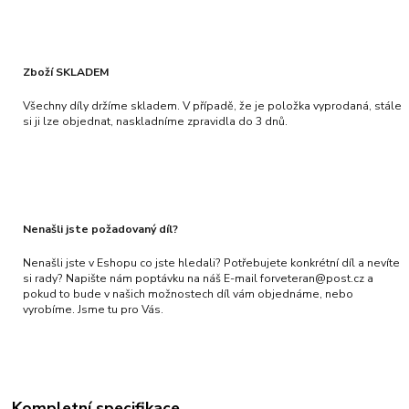
Zboží SKLADEM
Všechny díly držíme skladem. V případě, že je položka vyprodaná, stále
si ji lze objednat, naskladníme zpravidla do 3 dnů.
Nenašli jste požadovaný díl?
Nenašli jste v Eshopu co jste hledali? Potřebujete konkrétní díl a nevíte
si rady? Napište nám poptávku na náš E-mail forveteran@post.cz a
pokud to bude v našich možnostech díl vám objednáme, nebo
vyrobíme. Jsme tu pro Vás.
Kompletní specifikace