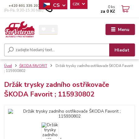
CS
CZK
+420 601 335 207
0
ks
(Po-Pá, 9:30-15:30 hod.)
za
0 Kč
Menu
Hledat
Úvod
ŠKODA FAVORIT
Držák trysky zadního ostřikovače ŠKODA Favorit
; 115930802
Držák trysky zadního ostřikovače
ŠKODA Favorit ; 115930802