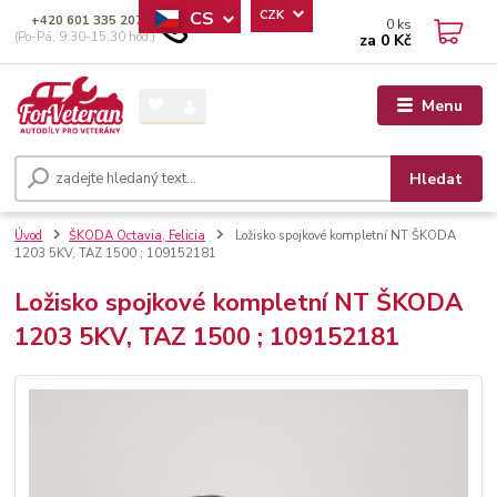
CS
CZK
+420 601 335 207
0
ks
(Po-Pá, 9:30-15:30 hod.)
za
0 Kč
Menu
Hledat
Úvod
ŠKODA Octavia, Felicia
Ložisko spojkové kompletní NT ŠKODA
1203 5KV, TAZ 1500 ; 109152181
Ložisko spojkové kompletní NT ŠKODA
1203 5KV, TAZ 1500 ; 109152181