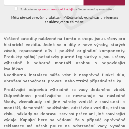
Souhlasím se
zpracováním osobních údajů
za účelem rozesílky newsletteru.
Mějte přehled o nových produktech. Můžete se kdykoli odhlásit. Informace
zasíláme jednou za měsíc.
Veškeré autodíly nabízené na tomto e-shopu jsou určeny pro
historická vozidla. Jedná se o díly z nové výroby, starých
zásob, repasované díly i použité originální komponenty.
Produkty splňují požadavky platné legislativy a jsou určeny
výhradně k odborné montáži osobou s odpovídající
kvalifikací.
Neodborná instalace může vést k nesprávné funkci dílu,
ohrožení bezpečnosti provozu nebo ztrátě případné záruky.
Prodávající odpovídá výhradně za vady dodaného zboží.
Odpovědnost prodávajícího se nevztahuje na následné
škody, vícenáklady ani jiné nároky vzniklé v souvislosti s
montáží, demontáží, používáním, odstávkou vozidla, ztrátou
zisku, náklady na dopravu, servisní práce ani jiné související
výdaje. Kupující bere na vědomí, že v případě oprávněné
reklamace má nárok pouze na odstranění vady, výměnu