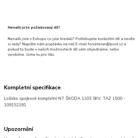
Nenašli jste požadovaný díl?
Nenašli jste v Eshopu co jste hledali? Potřebujete konkrétní díl a nevíte
si rady? Napište nám poptávku na náš E-mail forveteran@post.cz a
pokud to bude v našich možnostech díl vám objednáme, nebo
vyrobíme. Jsme tu pro Vás.
Kompletní specifikace
Ložisko spojkové kompletní NT ŠKODA 1203 5KV, TAZ 1500 -
109152181
Upozornění