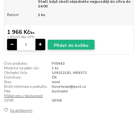
Stačí, když zboží objednáte nejpozději do zítra do
24:00
Balení
1 ks
1 966 Kč
/
ks
1 625 Kč
bez DPH
Přidat do košíku
Číslo produktu:
FV0643
Množství na jeden vůz:
1 ks
Obchodní číslo:
109152181, M56372
Distribuce:
ČR
Stav:
nové
Bližší informace o produktu:
forveteran@post.cz
Foto:
ilustrační
Hlídat cenu / dostupnost
GPSR:
GPSR
Do oblíbených