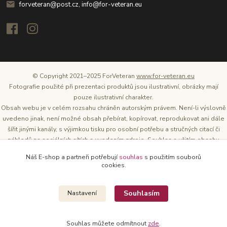
forveteran@post.cz, info@for-veteran.eu
© Copyright 2021–2025 ForVeteran
www.for-veteran.eu
Fotografie použité při prezentaci produktů jsou ilustrativní, obrázky mají
pouze ilustrativní charakter.
Obsah webu je v celém rozsahu chráněn autorským právem. Není-li výslovně
uvedeno jinak, není možné obsah přebírat, kopírovat, reprodukovat ani dále
šířit jinými kanály, s výjimkou tisku pro osobní potřebu a stručných citací či
náhledů na sociálních sítích s uvedením zdroje. Souhlas s užitím obsahu
musí být vždy písemný a lze o něj požádat. Vlastníkem a provozovatelem
Náš E-shop a partneři potřebují
souhlas
s použitím souborů
těchto webových stránek je Tomáš Oršel.
cookies.
Zdroj: Archiv společnosti ŠKODA AUTO
Souhlasím
Nastavení
Souhlas můžete odmítnout
zde
.