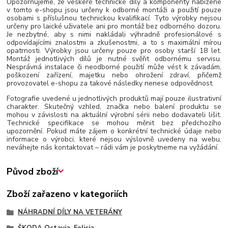
Upozorňujeme, že veškeré technické díly a komponenty nabízené
v tomto e-shopu jsou určeny k odborné montáži a použití pouze
osobami s příslušnou technickou kvalifikací. Tyto výrobky nejsou
určeny pro laické uživatele ani pro montáž bez odborného dozoru.
Je nezbytné, aby s nimi nakládali výhradně profesionálové s
odpovídajícími znalostmi a zkušenostmi, a to s maximální mírou
opatrnosti. Výrobky jsou určeny pouze pro osoby starší 18 let.
Montáž jednotlivých dílů je nutné svěřit odbornému servisu.
Nesprávná instalace či neodborné použití může vést k závadám,
poškození zařízení, majetku nebo ohrožení zdraví, přičemž
provozovatel e-shopu za takové následky nenese odpovědnost.
Fotografie uvedené u jednotlivých produktů mají pouze ilustrativní
charakter. Skutečný vzhled, značka nebo balení produktu se
mohou v závislosti na aktuální výrobní sérii nebo dodavateli lišit.
Technické specifikace se mohou měnit bez předchozího
upozornění. Pokud máte zájem o konkrétní technické údaje nebo
informace o výrobci, které nejsou výslovně uvedeny na webu,
neváhejte nás kontaktovat – rádi vám je poskytneme na vyžádání.
Původ zboží
Zboží zařazeno v kategoriích
NÁHRADNÍ DÍLY NA VETERÁNY