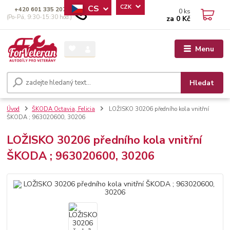
CS
CZK
+420 601 335 207
0
ks
(Po-Pá, 9:30-15:30 hod.)
za
0 Kč
Menu
Hledat
Úvod
ŠKODA Octavia, Felicia
LOŽISKO 30206 předního kola vnitřní
ŠKODA ; 963020600, 30206
LOŽISKO 30206 předního kola vnitřní
ŠKODA ; 963020600, 30206