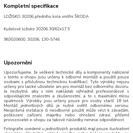
Kompletní specifikace
LOŽISKO 30206 předního kola vnitřní ŠKODA
Kuželové ložisko 30206 30/62x17,5
963020600, 30206, 130-5746
Upozornění
Upozorňujeme, že veškeré technické díly a komponenty nabízené
v tomto e-shopu jsou určeny k odborné montáži a použití pouze
osobami s příslušnou technickou kvalifikací. Tyto výrobky nejsou
určeny pro laické uživatele ani pro montáž bez odborného dozoru.
Je nezbytné, aby s nimi nakládali výhradně profesionálové s
odpovídajícími znalostmi a zkušenostmi, a to s maximální mírou
opatrnosti. Výrobky jsou určeny pouze pro osoby starší 18 let.
Montáž jednotlivých dílů je nutné svěřit odbornému servisu.
Nesprávná instalace či neodborné použití může vést k závadám,
poškození zařízení, majetku nebo ohrožení zdraví, přičemž
provozovatel e-shopu za takové následky nenese odpovědnost.
Fotografie uvedené u jednotlivých produktů mají pouze ilustrativní