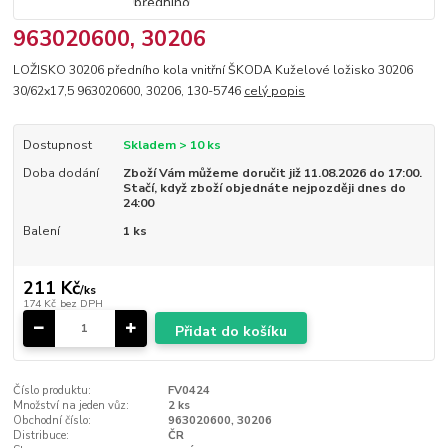
963020600, 30206
LOŽISKO 30206 předního kola vnitřní ŠKODA Kuželové ložisko 30206
30/62x17,5 963020600, 30206, 130-5746
celý popis
Dostupnost
Skladem > 10 ks
Doba dodání
Zboží Vám můžeme doručit již 11.08.2026 do 17:00.
Stačí, když zboží objednáte nejpozději dnes do
24:00
Balení
1 ks
211 Kč
/
ks
174 Kč
bez DPH
Přidat do košíku
Číslo produktu:
FV0424
Množství na jeden vůz:
2 ks
Obchodní číslo:
963020600, 30206
Distribuce:
ČR