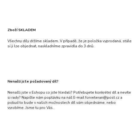
Zboží SKLADEM
Všechny díly držíme skladem. V případě, že je položka vyprodaná, stále
si ji lze objednat, naskladníme zpravidla do 3 dnů.
Nenašli jste požadovaný díl?
Nenašli jste v Eshopu co jste hledali? Potřebujete konkrétní díl a nevíte
si rady? Napište nám poptávku na náš E-mail forveteran@post.cz a
pokud to bude v našich možnostech díl vám objednáme, nebo
vyrobíme. Jsme tu pro Vás.