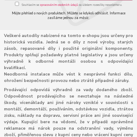
Souhlasím se
zpracováním osobních údajů
za účelem rozesílky newsletteru.
Mějte přehled o nových produktech. Můžete se kdykoli odhlásit. Informace
zasíláme jednou za měsíc.
Veškeré autodíly nabízené na tomto e-shopu jsou určeny pro
historická vozidla. Jedná se o díly z nové výroby, starých
zásob, repasované díly i použité originální komponenty.
Produkty splňují požadavky platné legislativy a jsou určeny
výhradně k odborné montáži osobou s odpovídající
kvalifikací.
Neodborná instalace může vést k nesprávné funkci dílu,
ohrožení bezpečnosti provozu nebo ztrátě případné záruky.
Prodávající odpovídá výhradně za vady dodaného zboží.
Odpovědnost prodávajícího se nevztahuje na následné
škody, vícenáklady ani jiné nároky vzniklé v souvislosti s
montáží, demontáží, používáním, odstávkou vozidla, ztrátou
zisku, náklady na dopravu, servisní práce ani jiné související
výdaje. Kupující bere na vědomí, že v případě oprávněné
reklamace má nárok pouze na odstranění vady, výměnu
zboží, přiměřenou slevu z kupní ceny nebo vrácení kupní ceny