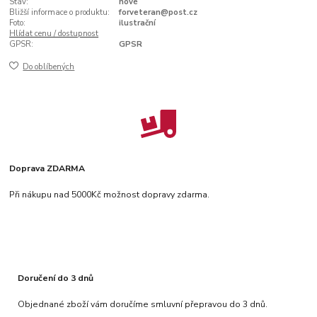
Stav:
nové
Bližší informace o produktu:
forveteran@post.cz
Foto:
ilustrační
Hlídat cenu / dostupnost
GPSR:
GPSR
Do oblíbených
Doprava ZDARMA
Při nákupu nad 5000Kč možnost dopravy zdarma.
Doručení do 3 dnů
Objednané zboží vám doručíme smluvní přepravou do 3 dnů.