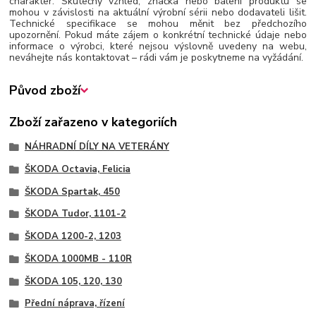
charakter. Skutečný vzhled, značka nebo balení produktu se
mohou v závislosti na aktuální výrobní sérii nebo dodavateli lišit.
Technické specifikace se mohou měnit bez předchozího
upozornění. Pokud máte zájem o konkrétní technické údaje nebo
informace o výrobci, které nejsou výslovně uvedeny na webu,
neváhejte nás kontaktovat – rádi vám je poskytneme na vyžádání.
Původ zboží
Zboží zařazeno v kategoriích
NÁHRADNÍ DÍLY NA VETERÁNY
ŠKODA Octavia, Felicia
ŠKODA Spartak, 450
ŠKODA Tudor, 1101-2
ŠKODA 1200-2, 1203
ŠKODA 1000MB - 110R
ŠKODA 105, 120, 130
Přední náprava, řízení