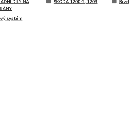
ADNÍ DÍLY NA
ŠKODA 1200-2, 1203
Brzd
RÁNY
ový systém