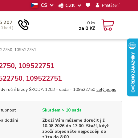
CS
CZK
Přihlášení
5 207
0
ks
za
0 Kč
30 hod.)
9522750, 109522751
22750, 109522751
522750, 109522751
dy ruční brzdy ŠKODA 1203 - sada - 109522750
celý popis
tupnost
Skladem > 10 sada
a dodání
Zboží Vám můžeme doručit již
10.08.2026 do 17:00. Stačí, když
zboží objednáte nejpozději do
zítra do 8:00