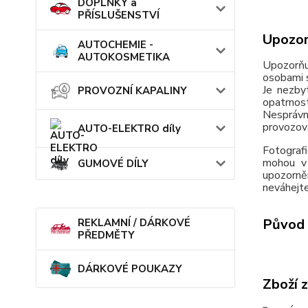
DOPLŇKY a
PŘÍSLUŠENSTVÍ
Upozor
AUTOCHEMIE -
AUTOKOSMETIKA
Upozorňu
osobami s
Je nezby
PROVOZNÍ KAPALINY
opatrnos
Nesprávn
provozov
AUTO-ELEKTRO díly
Fotografi
mohou v 
GUMOVÉ DÍLY
upozorně
neváhejte
Původ 
REKLAMNÍ / DÁRKOVÉ
PŘEDMĚTY
DÁRKOVÉ POUKAZY
Zboží 