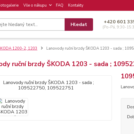
Fotogalerie
Vše o nákupu
FAQ
Kontakty
+420 601 33
Hledat
(Po-Pá, 9:30-15:
ŠKODA 1200-2, 1203
Lanovody ruční brzdy ŠKODA 1203 - sada ; 10
ody ruční brzdy ŠKODA 1203 - sada ; 1095
109
Lanovo
Dos
Dob