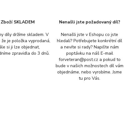
Zboží SKLADEM
Nenašli jste požadovaný díl?
y díly držíme skladem. V
Nenašli jste v Eshopu co jste
, že je položka vyprodaná,
hledali? Potřebujete konkrétní díl
ále si ji lze objednat,
a nevíte si rady? Napište nám
níme zpravidla do 3 dnů.
poptávku na náš E-mail
forveteran@post.cz a pokud to
bude v našich možnostech díl vám
objednáme, nebo vyrobíme. Jsme
tu pro Vás.