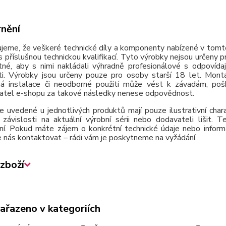
nění
jeme, že veškeré technické díly a komponenty nabízené v tomto
 příslušnou technickou kvalifikací. Tyto výrobky nejsou určeny 
tné, aby s nimi nakládali výhradně profesionálové s odpovída
ti. Výrobky jsou určeny pouze pro osoby starší 18 let. Montá
á instalace či neodborné použití může vést k závadám, poško
atel e-shopu za takové následky nenese odpovědnost.
e uvedené u jednotlivých produktů mají pouze ilustrativní cha
závislosti na aktuální výrobní sérii nebo dodavateli lišit.
ní. Pokud máte zájem o konkrétní technické údaje nebo inform
 nás kontaktovat – rádi vám je poskytneme na vyžádání.
zboží
zařazeno v kategoriích