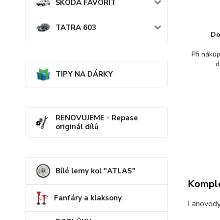
ŠKODA FAVORIT
TATRA 603
Do
Při náku
d
TIPY NA DÁRKY
RENOVUJEME - Repase
originál dílů
Bílé lemy kol "ATLAS"
Komple
Fanfáry a klaksony
Lanovody