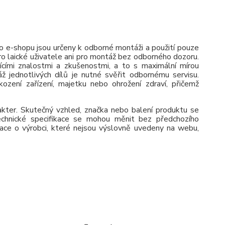
 e-shopu jsou určeny k odborné montáži a použití pouze
pro laické uživatele ani pro montáž bez odborného dozoru.
jícími znalostmi a zkušenostmi, a to s maximální mírou
ž jednotlivých dílů je nutné svěřit odbornému servisu.
zení zařízení, majetku nebo ohrožení zdraví, přičemž
rakter. Skutečný vzhled, značka nebo balení produktu se
 Technické specifikace se mohou měnit bez předchozího
ace o výrobci, které nejsou výslovně uvedeny na webu,