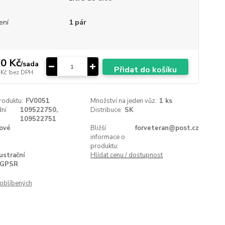
ení
1 pár
0 Kč
/
sada
Přidat do košíku
 Kč
bez DPH
roduktu:
FV0051
Množství na jeden vůz:
1 ks
ní
109522750,
Distribuce:
SK
109522751
ové
Bližší
forveteran@post.cz
informace o
produktu:
lustrační
Hlídat cenu / dostupnost
GPSR
oblíbených