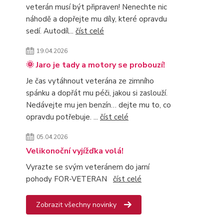
veterán musí být připraven! Nenechte nic
náhodě a dopřejte mu díly, které opravdu
sedí. Autodíl...
číst celé
19.04.2026
🌞 Jaro je tady a motory se probouzí!
Je čas vytáhnout veterána ze zimního
spánku a dopřát mu péči, jakou si zaslouží.
Nedávejte mu jen benzín… dejte mu to, co
opravdu potřebuje. ...
číst celé
05.04.2026
Velikonoční vyjížďka volá!
Vyrazte se svým veteránem do jarní
pohody FOR-VETERAN
číst celé
Zobrazit všechny novinky