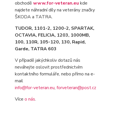
obchodě
www.for-veteran.eu
kde
najdete náhradní díly na veterány značky
ŠKODA a TATRA.
TUDOR, 1101-2, 1200-2, SPARTAK,
OCTAVIA
, FELICIA, 1203, 1000MB,
100, 110R, 105-120, 130, Rapid,
Garde, TATRA 603
V případě jakýchkoliv dotazů nás
neváhejte oslovit prostřednictvím
kontaktního formuláře, nebo přímo na e-
mail
info@for-veteran.eu
,
forveteran@post.cz
Více
o nás
.