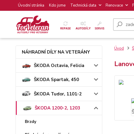
Úvodní stránka
Kdo jsme
Technická data
Renovace
Úvod
NÁHRADNÍ DÍLY NA VETERÁNY
Lanov
ŠKODA Octavia, Felicia
ŠKODA Spartak, 450
ŠKODA Tudor, 1101-2
ŠKODA 1200-2, 1203
Brzdy