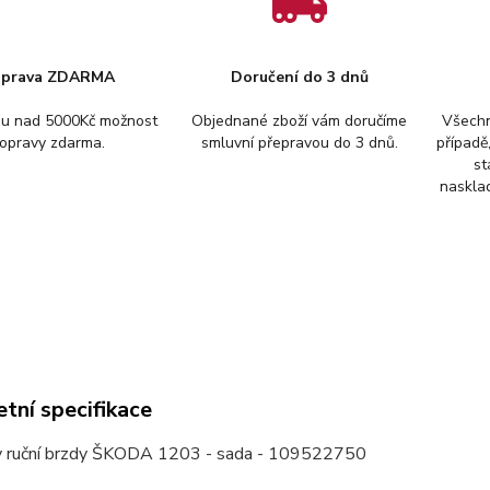
prava ZDARMA
Doručení do 3 dnů
pu nad 5000Kč možnost
Objednané zboží vám doručíme
Všechn
opravy zdarma.
smluvní přepravou do 3 dnů.
případě
st
nasklad
tní specifikace
 ruční brzdy ŠKODA 1203 - sada - 109522750