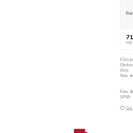
Bal
71
587
Číslo p
Obchod
číslo:
Stav:
n
Foto:
i
GPSR:
Do 