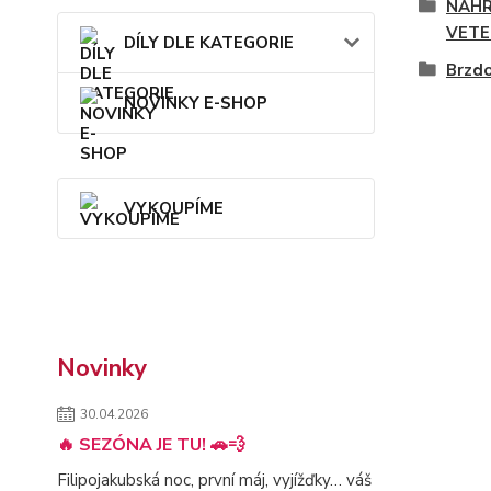
NÁHR
VETE
DÍLY DLE KATEGORIE
Brzd
NOVINKY E-SHOP
VYKOUPÍME
Novinky
30.04.2026
🔥 SEZÓNA JE TU! 🚗💨
Filipojakubská noc, první máj, vyjížďky… váš