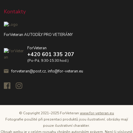
Kontakty
ForVeteran AUTODÍLY PRO VETERÁNY
ForVeteran
+420 601 335 207
(Po-Pá, 9:30-15:30 hod.)
forveteran@post.cz, info@for-veteran.eu
© Copyright 2021–2025 ForVeteran
www.for-veteran.eu
Fotografie použité při prezentaci produktů jsou ilustrativní, obrázky mají
pouze ilustrativní charakter.
Obsah webu je v celém rozsahu chráněn autorským právem. Není-li výslovně