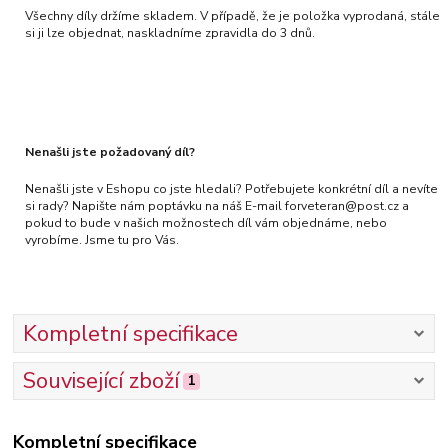
Všechny díly držíme skladem. V případě, že je položka vyprodaná, stále
si ji lze objednat, naskladníme zpravidla do 3 dnů.
Nenašli jste požadovaný díl?
Nenašli jste v Eshopu co jste hledali? Potřebujete konkrétní díl a nevíte
si rady? Napište nám poptávku na náš E-mail forveteran@post.cz a
pokud to bude v našich možnostech díl vám objednáme, nebo
vyrobíme. Jsme tu pro Vás.
Kompletní specifikace
Související zboží
1
Kompletní specifikace