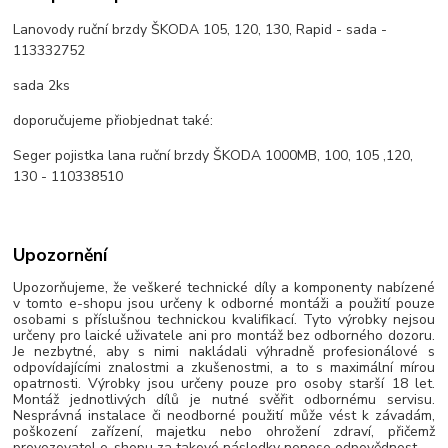
Lanovody ruční brzdy ŠKODA 105, 120, 130, Rapid - sada -
113332752
sada 2ks
doporučujeme přiobjednat také:
Seger pojistka lana ruční brzdy ŠKODA 1000MB, 100, 105 ,120,
130 - 110338510
Upozornění
Upozorňujeme, že veškeré technické díly a komponenty nabízené
v tomto e-shopu jsou určeny k odborné montáži a použití pouze
osobami s příslušnou technickou kvalifikací. Tyto výrobky nejsou
určeny pro laické uživatele ani pro montáž bez odborného dozoru.
Je nezbytné, aby s nimi nakládali výhradně profesionálové s
odpovídajícími znalostmi a zkušenostmi, a to s maximální mírou
opatrnosti. Výrobky jsou určeny pouze pro osoby starší 18 let.
Montáž jednotlivých dílů je nutné svěřit odbornému servisu.
Nesprávná instalace či neodborné použití může vést k závadám,
poškození zařízení, majetku nebo ohrožení zdraví, přičemž
provozovatel e-shopu za takové následky nenese odpovědnost.