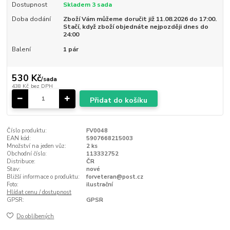
Dostupnost
Skladem 3 sada
Doba dodání
Zboží Vám můžeme doručit již 11.08.2026 do 17:00.
Stačí, když zboží objednáte nejpozději dnes do
24:00
Balení
1 pár
530 Kč
/
sada
438 Kč
bez DPH
Přidat do košíku
Číslo produktu:
FV0048
EAN kód:
5907668215003
Množství na jeden vůz:
2 ks
Obchodní číslo:
113332752
Distribuce:
ČR
Stav:
nové
Bližší informace o produktu:
forveteran@post.cz
Foto:
ilustrační
Hlídat cenu / dostupnost
GPSR:
GPSR
Do oblíbených