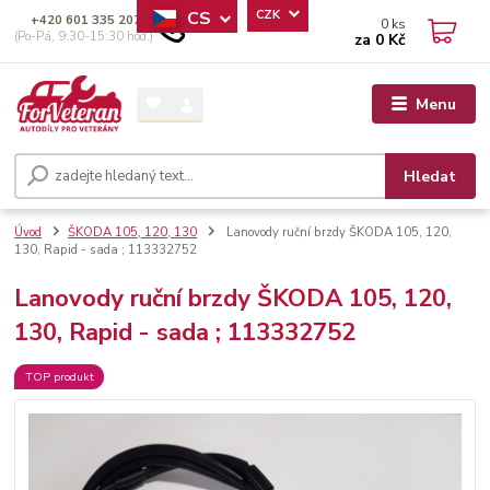
CS
CZK
+420 601 335 207
0
ks
(Po-Pá, 9:30-15:30 hod.)
za
0 Kč
Menu
Hledat
Úvod
ŠKODA 105, 120, 130
Lanovody ruční brzdy ŠKODA 105, 120,
130, Rapid - sada ; 113332752
Lanovody ruční brzdy ŠKODA 105, 120,
130, Rapid - sada ; 113332752
TOP produkt