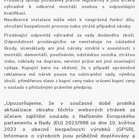
Produkty splňují požadavky platné legislativy a jsou určeny
výhradně k odborné montáži osobou s odpovídající
kvalifikací.
Neodborná instalace může vést k nesprávné funkci dílu,
ohrožení bezpečnosti provozu nebo ztrátě případné záruky.
Prodávající odpovídá výhradně za vady dodaného zboží.
Odpovědnost prodávajícího se nevztahuje na následné
škody, vícenáklady ani jiné nároky vzniklé v souvislosti s
montáží, demontáží, používáním, odstávkou vozidla, ztrátou
zisku, náklady na dopravu, servisní práce ani jiné související
výdaje. Kupující bere na vědomí, že v případě oprávněné
reklamace má nárok pouze na odstranění vady, výměnu
zboží, přiměřenou slevu z kupní ceny nebo vrácení kupní ceny
v souladu s příslušnými právními předpisy.
„Upozorňujeme, že v současné době probíhá
aktualizace obsahu těchto webových stránek za
účelem zajištění souladu s Nařízením Evropského
parlamentu a Rady (EU) 2023/988 ze dne 10. května
2023 o obecné bezpečnosti výrobků (GPSR).
Informace o výrobcích jsou průběžně doplňovány a