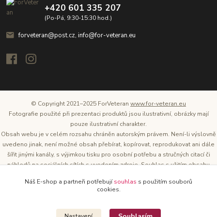
+420 601 335 207
(Po-Pá, 9:30-15:30 hod.)
forveteran@post.cz, info@for-veteran.eu
© Copyright 2021–2025 ForVeteran
www.for-veteran.eu
Fotografie použité při prezentaci produktů jsou ilustrativní, obrázky mají
pouze ilustrativní charakter.
Obsah webu je v celém rozsahu chráněn autorským právem. Není-li výslovně
uvedeno jinak, není možné obsah přebírat, kopírovat, reprodukovat ani dále
šířit jinými kanály, s výjimkou tisku pro osobní potřebu a stručných citací či
náhledů na sociálních sítích s uvedením zdroje. Souhlas s užitím obsahu
musí být vždy písemný a lze o něj požádat. Vlastníkem a provozovatelem
Náš E-shop a partneři potřebují
souhlas
s použitím souborů
těchto webových stránek je Tomáš Oršel.
cookies.
Zdroj: Archiv společnosti ŠKODA AUTO
Souhlasím
Nastavení