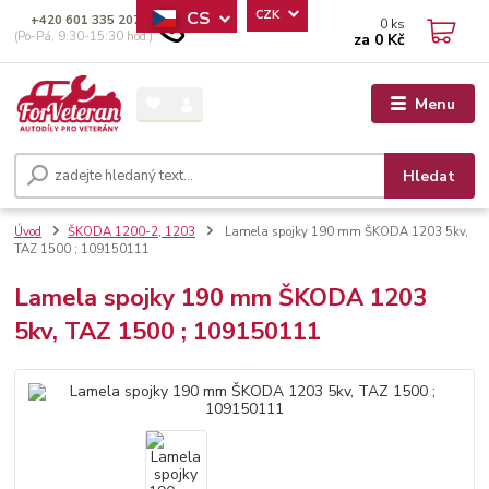
CS
CZK
+420 601 335 207
0
ks
(Po-Pá, 9:30-15:30 hod.)
za
0 Kč
Menu
Hledat
Úvod
ŠKODA 1200-2, 1203
Lamela spojky 190 mm ŠKODA 1203 5kv,
TAZ 1500 ; 109150111
Lamela spojky 190 mm ŠKODA 1203
5kv, TAZ 1500 ; 109150111