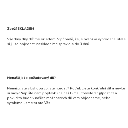
Zboží SKLADEM
Všechny díly držíme skladem. V případě, že je položka vyprodaná, stále
si ji lze objednat, naskladníme zpravidla do 3 dnů.
Nenašli jste požadovaný díl?
Nenašli jste v Eshopu co jste hledali? Potřebujete konkrétní díl a nevíte
si rady? Napište nám poptávku na náš E-mail forveteran@post.cz a
pokud to bude v našich možnostech díl vám objednáme, nebo
vyrobíme. Jsme tu pro Vás.