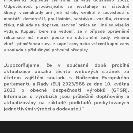
Prodávající odpovídá výhradně za vady dodaného zboží.
Odpovědnost prodávajícího se nevztahuje na následné
škody, vícenáklady ani jiné nároky vzniklé v souvislosti s
montáží, demontáží, používáním, odstávkou vozidla, ztrátou
zisku, náklady na dopravu, servisní práce ani jiné související
výdaje. Kupující bere na vědomí, že v případě oprávněné
reklamace má nárok pouze na odstranění vady, výměnu
zboží, přiměřenou slevu z kupní ceny nebo vrácení kupní ceny
v souladu s příslušnými právními předpisy.
„Upozorňujeme, že v současné době probíhá
aktualizace obsahu těchto webových stránek za
účelem zajištění souladu s Nařízením Evropského
parlamentu a Rady (EU) 2023/988 ze dne 10. května
2023 o obecné bezpečnosti výrobků (GPSR).
Informace o výrobcích jsou průběžně doplňovány a
aktualizovány na základě podkladů poskytovaných
jednotlivými výrobci a dodavateli.“