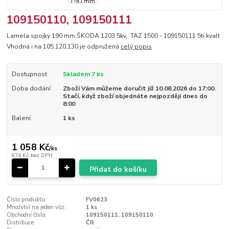
109150110, 109150111
Lamela spojky 190 mm ŠKODA 1203 5kv, TAZ 1500 - 109150111 5ti kvalt
Vhodná i na 105,120,130 je odpružená
celý popis
Dostupnost
Skladem 7 ks
Doba dodání
Zboží Vám můžeme doručit již 10.08.2026 do 17:00.
Stačí, když zboží objednáte nejpozději dnes do
8:00
Balení
1 ks
1 058 Kč
/
ks
874 Kč
bez DPH
Přidat do košíku
Číslo produktu:
FV0623
Množství na jeden vůz:
1 ks
Obchodní číslo:
109150111, 109150110
Distribuce:
ČR