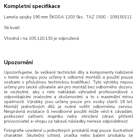
Kompletní specifikace
Lamela spojky 190 mm ŠKODA 1203 5kv, TAZ 1500 - 109150111
5ti kvalt
Vhodná i na 105,120,130 je odpružená
Upozornění
Upozorňujeme, že veškeré technické díly a komponenty nabízené
v tomto e-shopu jsou určeny k odborné montáži a použití pouze
osobami s příslušnou technickou kvalifikací. Tyto výrobky nejsou
určeny pro laické uživatele ani pro montáž bez odborného dozoru.
Je nezbytné, aby s nimi nakládali výhradně profesionálové s
odpovídajícími znalostmi a zkušenostmi, a to s maximální mírou
opatrnosti. Výrobky jsou určeny pouze pro osoby starší 18 let.
Montáž jednotlivých dílů je nutné svěřit odbornému servisu.
Nesprávná instalace či neodborné použití může vést k závadám,
poškození zařízení, majetku nebo ohrožení zdraví, přičemž
provozovatel e-shopu za takové následky nenese odpovědnost.
Fotografie uvedené u jednotlivých produktů mají pouze ilustrativní
charakter. Skutečný vzhled, značka nebo balení produktu se