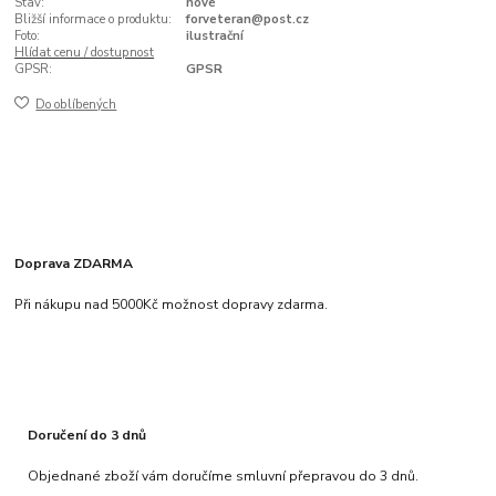
Stav:
nové
Bližší informace o produktu:
forveteran@post.cz
Foto:
ilustrační
Hlídat cenu / dostupnost
GPSR:
GPSR
Do oblíbených
Doprava ZDARMA
Při nákupu nad 5000Kč možnost dopravy zdarma.
Doručení do 3 dnů
Objednané zboží vám doručíme smluvní přepravou do 3 dnů.