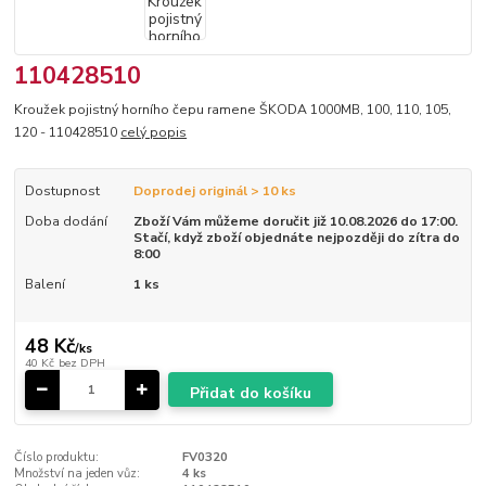
110428510
Kroužek pojistný horního čepu ramene ŠKODA 1000MB, 100, 110, 105,
120 - 110428510
celý popis
Dostupnost
Doprodej originál > 10 ks
Doba dodání
Zboží Vám můžeme doručit již 10.08.2026 do 17:00.
Stačí, když zboží objednáte nejpozději do zítra do
8:00
Balení
1 ks
48 Kč
/
ks
40 Kč
bez DPH
Přidat do košíku
Číslo produktu:
FV0320
Množství na jeden vůz:
4 ks