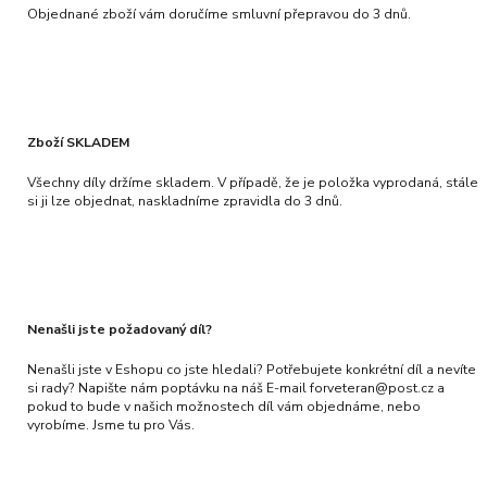
Objednané zboží vám doručíme smluvní přepravou do 3 dnů.
Zboží SKLADEM
Všechny díly držíme skladem. V případě, že je položka vyprodaná, stále
si ji lze objednat, naskladníme zpravidla do 3 dnů.
Nenašli jste požadovaný díl?
Nenašli jste v Eshopu co jste hledali? Potřebujete konkrétní díl a nevíte
si rady? Napište nám poptávku na náš E-mail forveteran@post.cz a
pokud to bude v našich možnostech díl vám objednáme, nebo
vyrobíme. Jsme tu pro Vás.