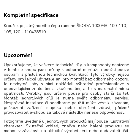
Kompletní specifikace
Kroužek pojistný horního čepu ramene ŠKODA 1000MB, 100, 110,
105, 120 - 110428510
Upozornění
Upozorňujeme, že veškeré technické díly a komponenty nabízené
v tomto e-shopu jsou určeny k odborné montáži a použití pouze
osobami s příslušnou technickou kvalifikací. Tyto výrobky nejsou
určeny pro laické uživatele ani pro montáž bez odborného dozoru.
Je nezbytné, aby s nimi nakládali výhradně profesionálové s
odpovídajícími znalostmi a zkušenostmi, a to s maximální mírou
opatrnosti. Výrobky jsou určeny pouze pro osoby starší 18 let.
Montáž jednotlivých dílů je nutné svěřit odbornému servisu.
Nesprávná instalace či neodborné použití může vést k závadám,
poškození zařízení, majetku nebo ohrožení zdraví, přičemž
provozovatel e-shopu za takové následky nenese odpovědnost.
Fotografie uvedené u jednotlivých produktů mají pouze ilustrativní
charakter. Skutečný vzhled, značka nebo balení produktu se
mohou v závislosti na aktuální výrobní sérii nebo dodavateli lišit.