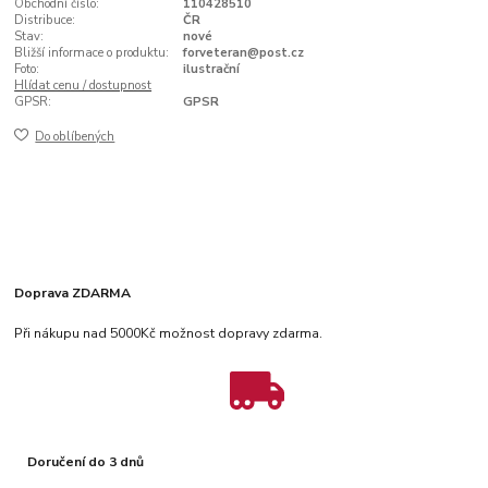
Obchodní číslo:
110428510
Distribuce:
ČR
Stav:
nové
Bližší informace o produktu:
forveteran@post.cz
Foto:
ilustrační
Hlídat cenu / dostupnost
GPSR:
GPSR
Do oblíbených
Doprava ZDARMA
Při nákupu nad 5000Kč možnost dopravy zdarma.
Doručení do 3 dnů