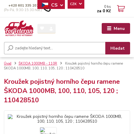
CS
CZK
+420 601 335 207
0
ks
(Po-Pá, 9:30-15:30 hod.)
za
0 Kč
Menu
Hledat
Úvod
ŠKODA 1000MB - 110R
Kroužek pojistný horního čepu ramene
ŠKODA 1000MB, 100, 110, 105, 120 ; 110428510
Kroužek pojistný horního čepu ramene
ŠKODA 1000MB, 100, 110, 105, 120 ;
110428510