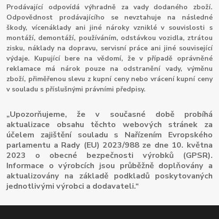
Prodávající odpovídá výhradně za vady dodaného zboží.
Odpovědnost prodávajícího se nevztahuje na následné
škody, vícenáklady ani jiné nároky vzniklé v souvislosti s
montáží, demontáží, používáním, odstávkou vozidla, ztrátou
zisku, náklady na dopravu, servisní práce ani jiné související
výdaje. Kupující bere na vědomí, že v případě oprávněné
reklamace má nárok pouze na odstranění vady, výměnu
zboží, přiměřenou slevu z kupní ceny nebo vrácení kupní ceny
v souladu s příslušnými právními předpisy.
„Upozorňujeme, že v současné době probíhá
aktualizace obsahu těchto webových stránek za
účelem zajištění souladu s Nařízením Evropského
parlamentu a Rady (EU) 2023/988 ze dne 10. května
2023 o obecné bezpečnosti výrobků (GPSR).
Informace o výrobcích jsou průběžně doplňovány a
aktualizovány na základě podkladů poskytovaných
jednotlivými výrobci a dodavateli.“