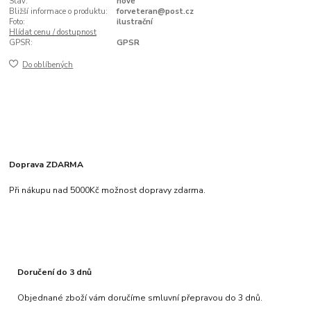
Stav:
nové
Bližší informace o produktu:
forveteran@post.cz
Foto:
ilustrační
Hlídat cenu / dostupnost
GPSR:
GPSR
Do oblíbených
Doprava ZDARMA
Při nákupu nad 5000Kč možnost dopravy zdarma.
Doručení do 3 dnů
Objednané zboží vám doručíme smluvní přepravou do 3 dnů.