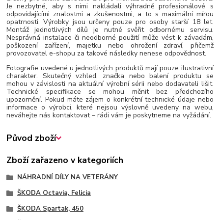
Je nezbytné, aby s nimi nakládali výhradně profesionálové s
odpovídajícími znalostmi a zkušenostmi, a to s maximální mírou
opatrnosti. Výrobky jsou určeny pouze pro osoby starší 18 let.
Montáž jednotlivých dílů je nutné svěřit odbornému servisu.
Nesprávná instalace či neodborné použití může vést k závadám,
poškození zařízení, majetku nebo ohrožení zdraví, přičemž
provozovatel e-shopu za takové následky nenese odpovědnost.
Fotografie uvedené u jednotlivých produktů mají pouze ilustrativní
charakter. Skutečný vzhled, značka nebo balení produktu se
mohou v závislosti na aktuální výrobní sérii nebo dodavateli lišit.
Technické specifikace se mohou měnit bez předchozího
upozornění. Pokud máte zájem o konkrétní technické údaje nebo
informace o výrobci, které nejsou výslovně uvedeny na webu,
neváhejte nás kontaktovat – rádi vám je poskytneme na vyžádání.
Původ zboží
Zboží zařazeno v kategoriích
NÁHRADNÍ DÍLY NA VETERÁNY
ŠKODA Octavia, Felicia
ŠKODA Spartak, 450