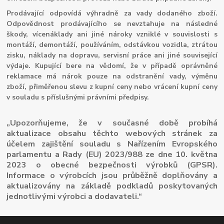
Prodávající odpovídá výhradně za vady dodaného zboží.
Odpovědnost prodávajícího se nevztahuje na následné
škody, vícenáklady ani jiné nároky vzniklé v souvislosti s
montáží, demontáží, používáním, odstávkou vozidla, ztrátou
zisku, náklady na dopravu, servisní práce ani jiné související
výdaje. Kupující bere na vědomí, že v případě oprávněné
reklamace má nárok pouze na odstranění vady, výměnu
zboží, přiměřenou slevu z kupní ceny nebo vrácení kupní ceny
v souladu s příslušnými právními předpisy.
„Upozorňujeme, že v současné době probíhá
aktualizace obsahu těchto webových stránek za
účelem zajištění souladu s Nařízením Evropského
parlamentu a Rady (EU) 2023/988 ze dne 10. května
2023 o obecné bezpečnosti výrobků (GPSR).
Informace o výrobcích jsou průběžně doplňovány a
aktualizovány na základě podkladů poskytovaných
jednotlivými výrobci a dodavateli.“