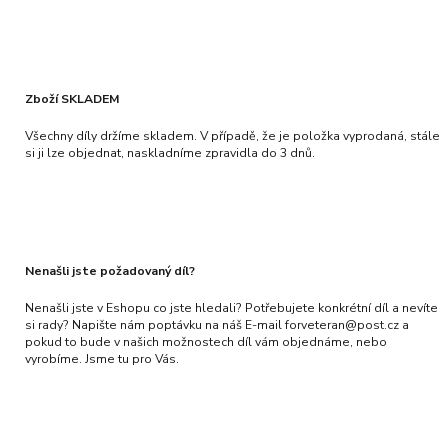
Zboží SKLADEM
Všechny díly držíme skladem. V případě, že je položka vyprodaná, stále
si ji lze objednat, naskladníme zpravidla do 3 dnů.
Nenašli jste požadovaný díl?
Nenašli jste v Eshopu co jste hledali? Potřebujete konkrétní díl a nevíte
si rady? Napište nám poptávku na náš E-mail forveteran@post.cz a
pokud to bude v našich možnostech díl vám objednáme, nebo
vyrobíme. Jsme tu pro Vás.