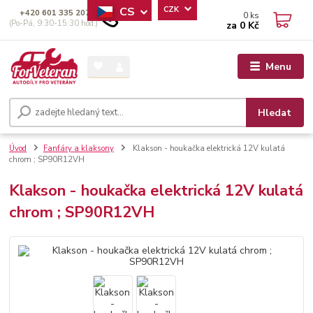
CS
CZK
+420 601 335 207
0
ks
(Po-Pá, 9:30-15:30 hod.)
za
0 Kč
Menu
Hledat
Úvod
Fanfáry a klaksony
Klakson - houkačka elektrická 12V kulatá
chrom ; SP90R12VH
Klakson - houkačka elektrická 12V kulatá
chrom ; SP90R12VH