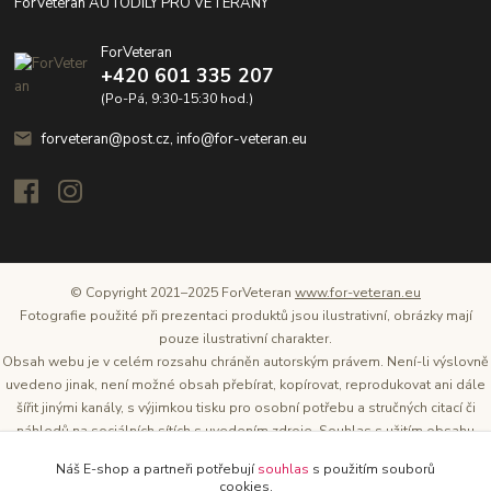
ForVeteran AUTODÍLY PRO VETERÁNY
ForVeteran
+420 601 335 207
(Po-Pá, 9:30-15:30 hod.)
forveteran@post.cz, info@for-veteran.eu
© Copyright 2021–2025 ForVeteran
www.for-veteran.eu
Fotografie použité při prezentaci produktů jsou ilustrativní, obrázky mají
pouze ilustrativní charakter.
Obsah webu je v celém rozsahu chráněn autorským právem. Není-li výslovně
uvedeno jinak, není možné obsah přebírat, kopírovat, reprodukovat ani dále
šířit jinými kanály, s výjimkou tisku pro osobní potřebu a stručných citací či
náhledů na sociálních sítích s uvedením zdroje. Souhlas s užitím obsahu
musí být vždy písemný a lze o něj požádat. Vlastníkem a provozovatelem
Náš E-shop a partneři potřebují
souhlas
s použitím souborů
těchto webových stránek je Tomáš Oršel.
cookies.