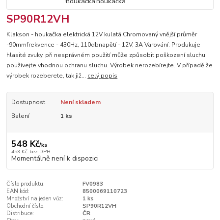
SP90R12VH
Klakson - houkačka elektrická 12V kulatá Chromovaný vnější průměr
-90mmfrekvence - 430Hz, 110dbnapětí - 12V, 3A Varování: Produkuje
hlasité zvuky, při nesprávném použití může způsobit poškození sluchu,
používejte vhodnou ochranu sluchu. Výrobek nerozebírejte. V případě že
výrobek rozeberete, tak již...
celý popis
Dostupnost
Není skladem
Balení
1 ks
548 Kč
/
ks
453 Kč
bez DPH
Momentálně není k dispozici
Číslo produktu:
FV0983
EAN kód:
8500069110723
Množství na jeden vůz:
1 ks
Obchodní číslo:
SP90R12VH
Distribuce:
ČR