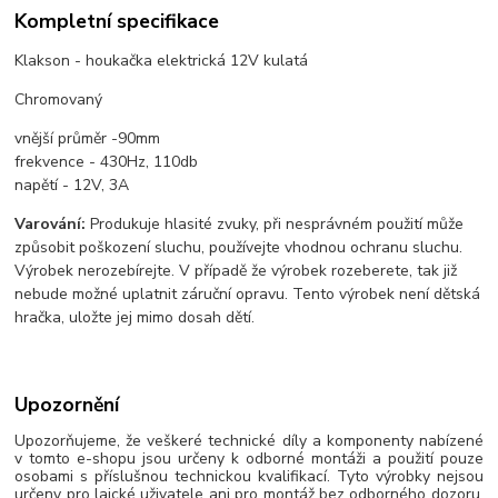
Kompletní specifikace
Klakson - houkačka elektrická 12V kulatá
Chromovaný
vnější průměr -90mm
frekvence - 430Hz, 110db
napětí - 12V, 3A
Varování:
Produkuje hlasité zvuky, při nesprávném použití může
způsobit poškození sluchu, používejte vhodnou ochranu sluchu.
Výrobek nerozebírejte. V případě že výrobek rozeberete, tak již
nebude možné uplatnit záruční opravu. Tento výrobek není dětská
hračka, uložte jej mimo dosah dětí.
Upozornění
Upozorňujeme, že veškeré technické díly a komponenty nabízené
v tomto e-shopu jsou určeny k odborné montáži a použití pouze
osobami s příslušnou technickou kvalifikací. Tyto výrobky nejsou
určeny pro laické uživatele ani pro montáž bez odborného dozoru.