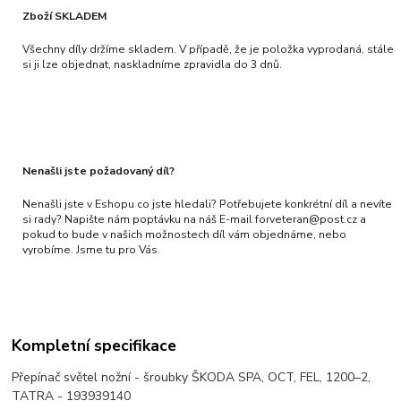
Zboží SKLADEM
Všechny díly držíme skladem. V případě, že je položka vyprodaná, stále
si ji lze objednat, naskladníme zpravidla do 3 dnů.
Nenašli jste požadovaný díl?
Nenašli jste v Eshopu co jste hledali? Potřebujete konkrétní díl a nevíte
si rady? Napište nám poptávku na náš E-mail forveteran@post.cz a
pokud to bude v našich možnostech díl vám objednáme, nebo
vyrobíme. Jsme tu pro Vás.
Kompletní specifikace
Přepínač světel nožní - šroubky ŠKODA SPA, OCT, FEL, 1200–2,
TATRA - 193939140