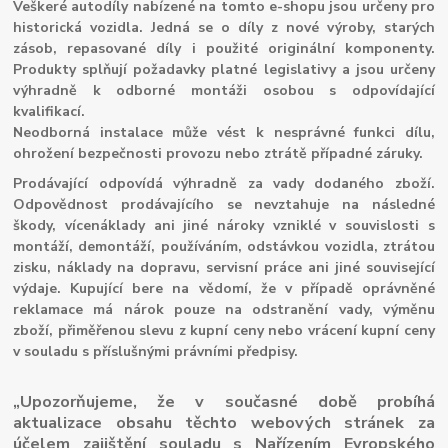
Veškeré autodíly nabízené na tomto e-shopu jsou určeny pro
historická vozidla. Jedná se o díly z nové výroby, starých
zásob, repasované díly i použité originální komponenty.
Produkty splňují požadavky platné legislativy a jsou určeny
výhradně k odborné montáži osobou s odpovídající
kvalifikací.
Neodborná instalace může vést k nesprávné funkci dílu,
ohrožení bezpečnosti provozu nebo ztrátě případné záruky.
Prodávající odpovídá výhradně za vady dodaného zboží.
Odpovědnost prodávajícího se nevztahuje na následné
škody, vícenáklady ani jiné nároky vzniklé v souvislosti s
montáží, demontáží, používáním, odstávkou vozidla, ztrátou
zisku, náklady na dopravu, servisní práce ani jiné související
výdaje. Kupující bere na vědomí, že v případě oprávněné
reklamace má nárok pouze na odstranění vady, výměnu
zboží, přiměřenou slevu z kupní ceny nebo vrácení kupní ceny
v souladu s příslušnými právními předpisy.
„Upozorňujeme, že v současné době probíhá
aktualizace obsahu těchto webových stránek za
účelem zajištění souladu s Nařízením Evropského