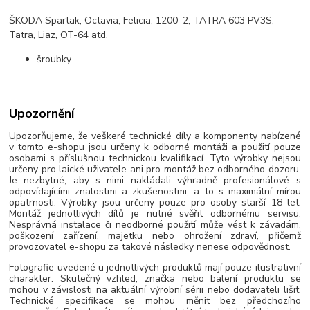
ŠKODA Spartak, Octavia, Felicia, 1200–2, TATRA 603 PV3S,
Tatra, Liaz, OT-64 atd.
šroubky
Upozornění
Upozorňujeme, že veškeré technické díly a komponenty nabízené
v tomto e-shopu jsou určeny k odborné montáži a použití pouze
osobami s příslušnou technickou kvalifikací. Tyto výrobky nejsou
určeny pro laické uživatele ani pro montáž bez odborného dozoru.
Je nezbytné, aby s nimi nakládali výhradně profesionálové s
odpovídajícími znalostmi a zkušenostmi, a to s maximální mírou
opatrnosti. Výrobky jsou určeny pouze pro osoby starší 18 let.
Montáž jednotlivých dílů je nutné svěřit odbornému servisu.
Nesprávná instalace či neodborné použití může vést k závadám,
poškození zařízení, majetku nebo ohrožení zdraví, přičemž
provozovatel e-shopu za takové následky nenese odpovědnost.
Fotografie uvedené u jednotlivých produktů mají pouze ilustrativní
charakter. Skutečný vzhled, značka nebo balení produktu se
mohou v závislosti na aktuální výrobní sérii nebo dodavateli lišit.
Technické specifikace se mohou měnit bez předchozího