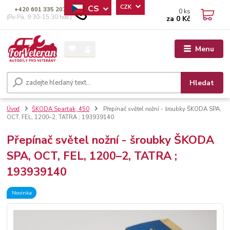
CS
CZK
+420 601 335 207
0
ks
(Po-Pá, 9:30-15:30 hod.)
za
0 Kč
Menu
Hledat
Úvod
ŠKODA Spartak, 450
Přepínač světel nožní - šroubky ŠKODA SPA,
OCT, FEL, 1200–2, TATRA ; 193939140
Přepínač světel nožní - šroubky ŠKODA
SPA, OCT, FEL, 1200–2, TATRA ;
193939140
Novinka