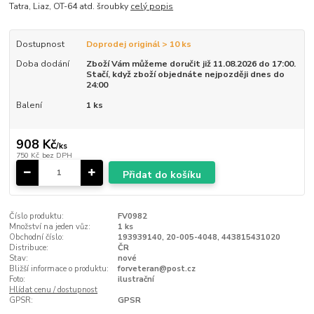
Tatra, Liaz, OT-64 atd. šroubky
celý popis
Dostupnost
Doprodej originál > 10 ks
Doba dodání
Zboží Vám můžeme doručit již 11.08.2026 do 17:00.
Stačí, když zboží objednáte nejpozději dnes do
24:00
Balení
1 ks
908 Kč
/
ks
750 Kč
bez DPH
Přidat do košíku
Číslo produktu:
FV0982
Množství na jeden vůz:
1 ks
Obchodní číslo:
193939140, 20-005-4048, 443815431020
Distribuce:
ČR
Stav:
nové
Bližší informace o produktu:
forveteran@post.cz
Foto:
ilustrační
Hlídat cenu / dostupnost
GPSR:
GPSR