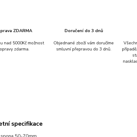
prava ZDARMA
Doručení do 3 dnů
pu nad 5000Kč možnost
Objednané zboží vám doručíme
Všechn
opravy zdarma.
smluvní přepravou do 3 dnů.
případě
st
nasklad
tní specifikace
á spona 50-70mm