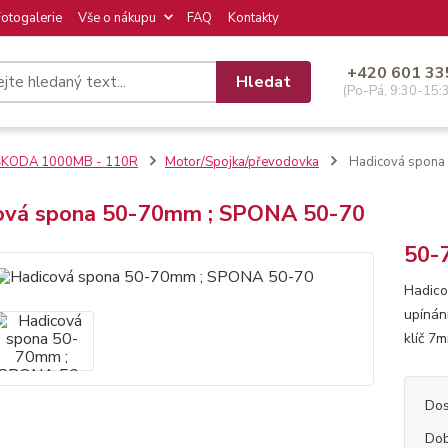
Fotogalerie
Vše o nákupu
FAQ
Kontakty
+420 601 33
Hledat
(Po-Pá, 9:30-15:
ŠKODA 1000MB - 110R
Motor/Spojka/převodovka
Hadicová spona
ová spona 50-70mm ; SPONA 50-70
50-
Hadico
upínán
klíč 7
Dos
Dob