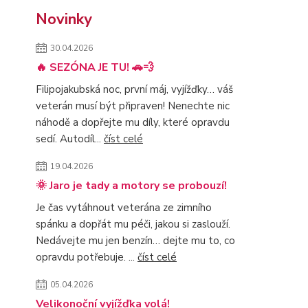
Novinky
30.04.2026
🔥 SEZÓNA JE TU! 🚗💨
Filipojakubská noc, první máj, vyjížďky… váš
veterán musí být připraven! Nenechte nic
náhodě a dopřejte mu díly, které opravdu
sedí. Autodíl...
číst celé
19.04.2026
🌞 Jaro je tady a motory se probouzí!
Je čas vytáhnout veterána ze zimního
spánku a dopřát mu péči, jakou si zaslouží.
Nedávejte mu jen benzín… dejte mu to, co
opravdu potřebuje. ...
číst celé
05.04.2026
Velikonoční vyjížďka volá!