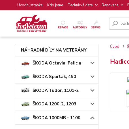
Úvodní stránka
Kdo jsme
Technická data
Renovace
Úvod
NÁHRADNÍ DÍLY NA VETERÁNY
Hadic
ŠKODA Octavia, Felicia
ŠKODA Spartak, 450
ŠKODA Tudor, 1101-2
ŠKODA 1200-2, 1203
ŠKODA 1000MB - 110R