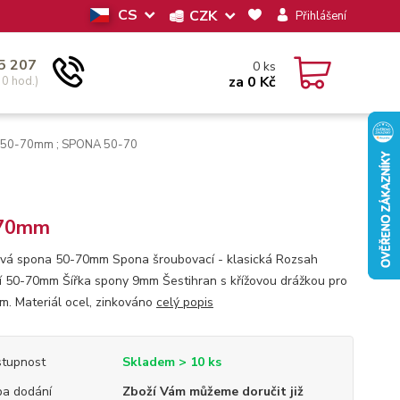
CS
CZK
Přihlášení
5 207
0
ks
za
0 Kč
30 hod.)
 50-70mm ; SPONA 50-70
70mm
vá spona 50-70mm Spona šroubovací - klasická Rozsah
í 50-70mm Šířka spony 9mm Šestihran s křížovou drážkou pro
mm. Materiál ocel, zinkováno
celý popis
tupnost
Skladem > 10 ks
a dodání
Zboží Vám můžeme doručit již