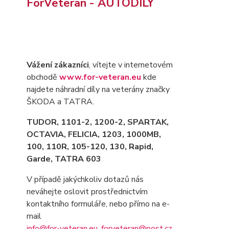
ForVeteran - AUTODÍLY
Vážení zákazníci
, vítejte v internetovém
obchodě
www.for-veteran.eu
kde
najdete náhradní díly na veterány značky
ŠKODA a TATRA.
TUDOR, 1101-2, 1200-2, SPARTAK,
OCTAVIA
, FELICIA, 1203, 1000MB,
100, 110R, 105-120, 130, Rapid,
Garde, TATRA 603
V případě jakýchkoliv dotazů nás
neváhejte oslovit prostřednictvím
kontaktního formuláře, nebo přímo na e-
mail
info@for-veteran.eu
,
forveteran@post.cz