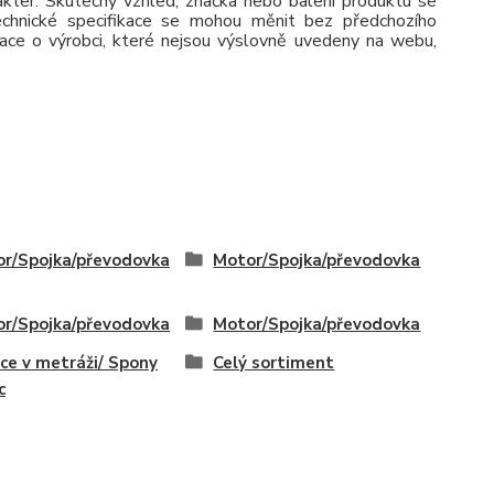
rakter. Skutečný vzhled, značka nebo balení produktu se
 Technické specifikace se mohou měnit bez předchozího
ace o výrobci, které nejsou výslovně uvedeny na webu,
r/Spojka/převodovka
Motor/Spojka/převodovka
r/Spojka/převodovka
Motor/Spojka/převodovka
ce v metráži/ Spony
Celý sortiment
c