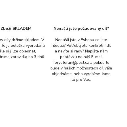
Zboží SKLADEM
Nenašli jste požadovaný díl?
y díly držíme skladem. V
Nenašli jste v Eshopu co jste
, že je položka vyprodaná,
hledali? Potřebujete konkrétní díl
ále si ji lze objednat,
a nevíte si rady? Napište nám
níme zpravidla do 3 dnů.
poptávku na náš E-mail
forveteran@post.cz a pokud to
bude v našich možnostech díl vám
objednáme, nebo vyrobíme. Jsme
tu pro Vás.