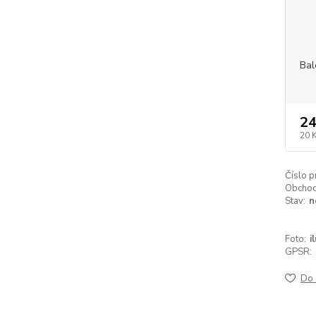
Bal
24
20 
Číslo p
Obchodn
Stav:
n
Foto:
i
GPSR:
Do 