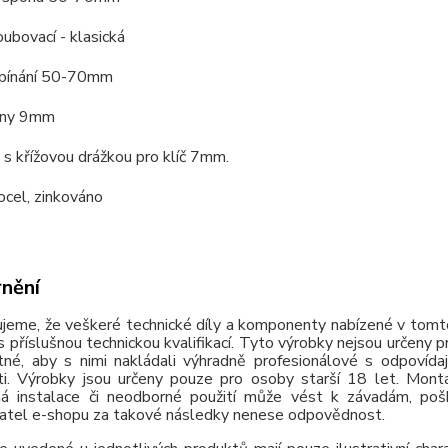
ubovací - klasická
pínání 50-70mm
ony 9mm
 s křížovou drážkou pro klíč 7mm.
ocel, zinkováno
nění
jeme, že veškeré technické díly a komponenty nabízené v tomto
 příslušnou technickou kvalifikací. Tyto výrobky nejsou určeny 
tné, aby s nimi nakládali výhradně profesionálové s odpovída
ti. Výrobky jsou určeny pouze pro osoby starší 18 let. Montá
á instalace či neodborné použití může vést k závadám, poško
atel e-shopu za takové následky nenese odpovědnost.