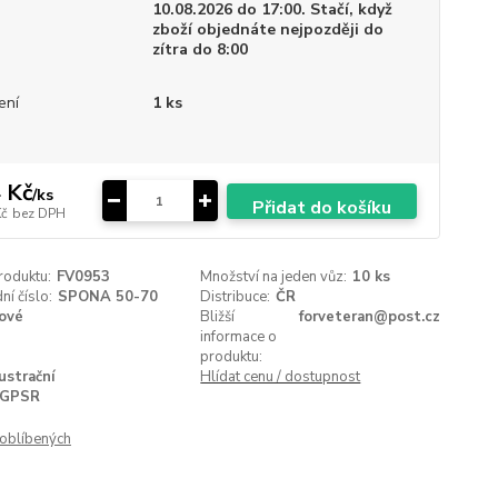
10.08.2026 do 17:00. Stačí, když
zboží objednáte nejpozději do
zítra do 8:00
ení
1 ks
 Kč
/
ks
Přidat do košíku
Kč
bez DPH
roduktu:
FV0953
Množství na jeden vůz:
10 ks
í číslo:
SPONA 50-70
Distribuce:
ČR
ové
Bližší
forveteran@post.cz
informace o
produktu:
lustrační
Hlídat cenu / dostupnost
GPSR
oblíbených