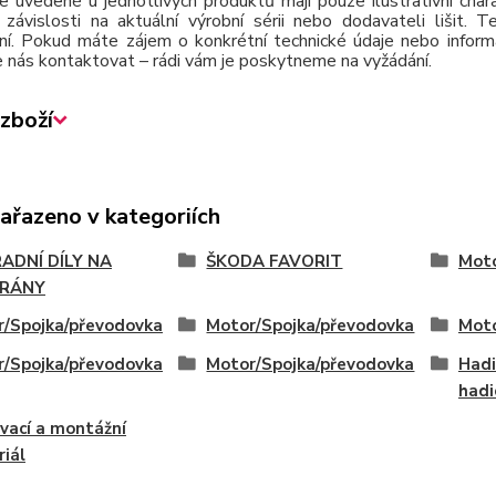
e uvedené u jednotlivých produktů mají pouze ilustrativní cha
závislosti na aktuální výrobní sérii nebo dodavateli lišit.
ní. Pokud máte zájem o konkrétní technické údaje nebo inform
 nás kontaktovat – rádi vám je poskytneme na vyžádání.
zboží
zařazeno v kategoriích
ADNÍ DÍLY NA
ŠKODA FAVORIT
Moto
RÁNY
/Spojka/převodovka
Motor/Spojka/převodovka
Moto
/Spojka/převodovka
Motor/Spojka/převodovka
Hadi
hadi
vací a montážní
iál