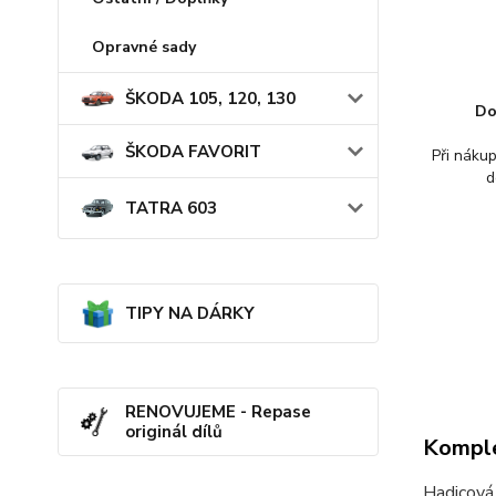
Opravné sady
ŠKODA 105, 120, 130
Do
ŠKODA FAVORIT
Při náku
d
TATRA 603
TIPY NA DÁRKY
RENOVUJEME - Repase
originál dílů
Komple
Hadicov