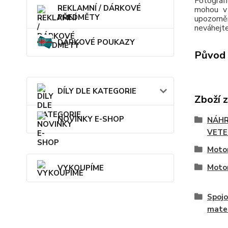
Fotografi
REKLAMNÍ / DÁRKOVÉ
mohou v 
PŘEDMĚTY
upozorně
neváhejte
DÁRKOVÉ POUKAZY
Původ 
DÍLY DLE KATEGORIE
Zboží 
NOVINKY E-SHOP
NÁHR
VETE
Motor
Motor
VYKOUPÍME
Spojo
mater