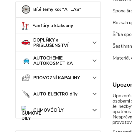
Bílé lemy kol "ATLAS"
Spona šro
Rozsah u
Fanfáry a klaksony
Šířka sp
DOPLŇKY a
PŘÍSLUŠENSTVÍ
Šestihran
Materiál 
AUTOCHEMIE -
AUTOKOSMETIKA
PROVOZNÍ KAPALINY
Upozor
AUTO-ELEKTRO díly
Upozorňu
osobami s
Je nezby
GUMOVÉ DÍLY
opatrnos
Nesprávn
provozov