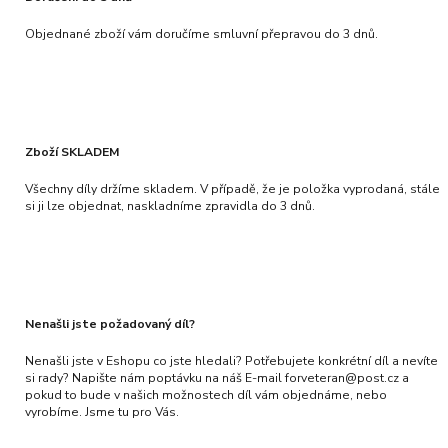
Objednané zboží vám doručíme smluvní přepravou do 3 dnů.
Zboží SKLADEM
Všechny díly držíme skladem. V případě, že je položka vyprodaná, stále
si ji lze objednat, naskladníme zpravidla do 3 dnů.
Nenašli jste požadovaný díl?
Nenašli jste v Eshopu co jste hledali? Potřebujete konkrétní díl a nevíte
si rady? Napište nám poptávku na náš E-mail forveteran@post.cz a
pokud to bude v našich možnostech díl vám objednáme, nebo
vyrobíme. Jsme tu pro Vás.