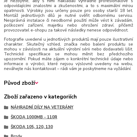
Je nezbytné, aby s nimi nakládali výhradně profesionálové s
odpovídajícími znalostmi a zkušenostmi, a to s maximální mírou
opatrnosti. Výrobky jsou určeny pouze pro osoby starší 18 let.
Montáž jednotlivých dílů je nutné svěřit odbornému servisu.
Nesprávná instalace či neodborné použití může vést k závadám,
poškození zařízení, majetku nebo ohrožení zdraví, přičemž
provozovatel e-shopu za takové následky nenese odpovědnost.
Fotografie uvedené u jednotlivých produktů mají pouze ilustrativní
charakter. Skutečný vzhled, značka nebo balení produktu se
mohou v závislosti na aktuální výrobní sérii nebo dodavateli lišit.
Technické specifikace se mohou měnit bez předchozího
upozornění. Pokud máte zájem o konkrétní technické údaje nebo
informace o výrobci, které nejsou výslovně uvedeny na webu,
neváhejte nás kontaktovat – rádi vám je poskytneme na vyžádání.
Původ zboží
Zboží zařazeno v kategoriích
NÁHRADNÍ DÍLY NA VETERÁNY
ŠKODA 1000MB - 110R
ŠKODA 105, 120, 130
Brzdy