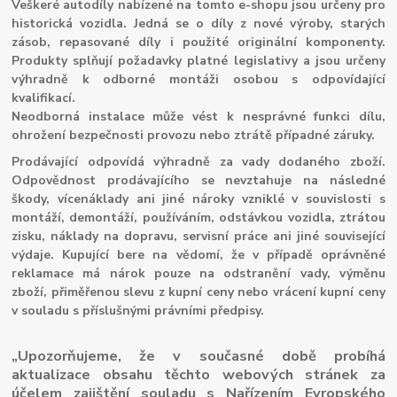
Veškeré autodíly nabízené na tomto e-shopu jsou určeny pro
historická vozidla. Jedná se o díly z nové výroby, starých
zásob, repasované díly i použité originální komponenty.
Produkty splňují požadavky platné legislativy a jsou určeny
výhradně k odborné montáži osobou s odpovídající
kvalifikací.
Neodborná instalace může vést k nesprávné funkci dílu,
ohrožení bezpečnosti provozu nebo ztrátě případné záruky.
Prodávající odpovídá výhradně za vady dodaného zboží.
Odpovědnost prodávajícího se nevztahuje na následné
škody, vícenáklady ani jiné nároky vzniklé v souvislosti s
montáží, demontáží, používáním, odstávkou vozidla, ztrátou
zisku, náklady na dopravu, servisní práce ani jiné související
výdaje. Kupující bere na vědomí, že v případě oprávněné
reklamace má nárok pouze na odstranění vady, výměnu
zboží, přiměřenou slevu z kupní ceny nebo vrácení kupní ceny
v souladu s příslušnými právními předpisy.
„Upozorňujeme, že v současné době probíhá
aktualizace obsahu těchto webových stránek za
účelem zajištění souladu s Nařízením Evropského