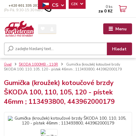
CS
CZK
+420 601 335 207
0
ks
(Po-Pá, 9:30-15:30 hod.)
za
0 Kč
Menu
Hledat
Úvod
ŠKODA 1000MB - 110R
Gumička (kroužek) kotoučové brzdy
ŠKODA 100, 110, 105, 120 - pístek 46mm ; 113493800, 443962000179
Gumička (kroužek) kotoučové brzdy
ŠKODA 100, 110, 105, 120 - pístek
46mm ; 113493800, 443962000179