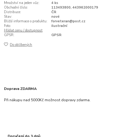
Množství na jeden vůz:
4 ks
Obchodní číslo:
113493800, 443962000179
Distribuce:
ČR
Stav:
nové
Bližší informace o produktu:
forveteran@post.cz
Foto:
ilustrační
Hlídat cenu / dostupnost
GPSR:
GPSR
Do oblíbených
Doprava ZDARMA
Při nákupu nad 5000Kč možnost dopravy zdarma.
Doručení do 3 dnů