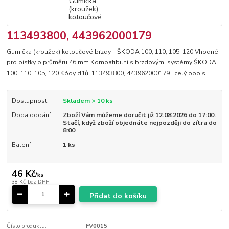
113493800, 443962000179
Gumička (kroužek) kotoučové brzdy – ŠKODA 100, 110, 105, 120 Vhodné
pro pístky o průměru 46 mm Kompatibilní s brzdovými systémy ŠKODA
100, 110, 105, 120 Kódy dílů: 113493800, 443962000179
celý popis
Dostupnost
Skladem > 10 ks
Doba dodání
Zboží Vám můžeme doručit již 12.08.2026 do 17:00.
Stačí, když zboží objednáte nejpozději do zítra do
8:00
Balení
1 ks
46 Kč
/
ks
38 Kč
bez DPH
Přidat do košíku
Číslo produktu:
FV0015