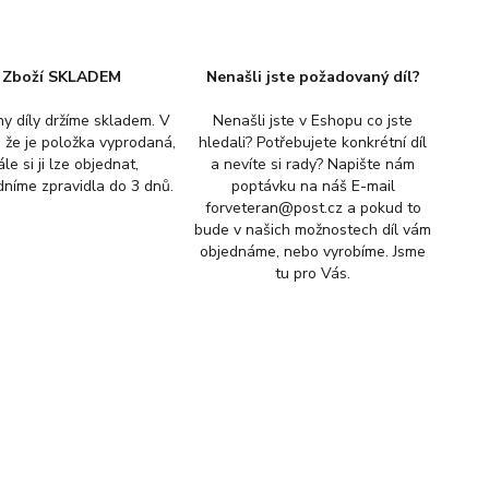
Zboží SKLADEM
Nenašli jste požadovaný díl?
y díly držíme skladem. V
Nenašli jste v Eshopu co jste
, že je položka vyprodaná,
hledali? Potřebujete konkrétní díl
ále si ji lze objednat,
a nevíte si rady? Napište nám
níme zpravidla do 3 dnů.
poptávku na náš E-mail
forveteran@post.cz a pokud to
bude v našich možnostech díl vám
objednáme, nebo vyrobíme. Jsme
tu pro Vás.