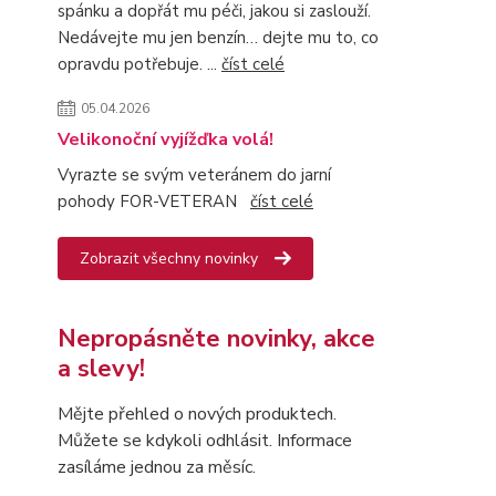
spánku a dopřát mu péči, jakou si zaslouží.
Nedávejte mu jen benzín… dejte mu to, co
opravdu potřebuje. ...
číst celé
05.04.2026
Velikonoční vyjížďka volá!
Vyrazte se svým veteránem do jarní
pohody FOR-VETERAN
číst celé
Zobrazit všechny novinky
Nepropásněte novinky, akce
a slevy!
Mějte přehled o nových produktech.
Můžete se kdykoli odhlásit. Informace
zasíláme jednou za měsíc.