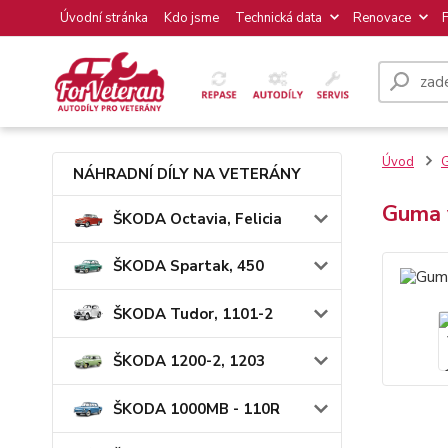
Úvodní stránka
Kdo jsme
Technická data
Renovace
Úvod
NÁHRADNÍ DÍLY NA VETERÁNY
Guma 
ŠKODA Octavia, Felicia
ŠKODA Spartak, 450
ŠKODA Tudor, 1101-2
ŠKODA 1200-2, 1203
ŠKODA 1000MB - 110R