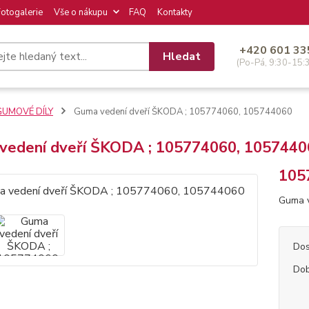
Fotogalerie
Vše o nákupu
FAQ
Kontakty
+420 601 33
Hledat
(Po-Pá, 9:30-15:
GUMOVÉ DÍLY
Guma vedení dveří ŠKODA ; 105774060, 105744060
vedení dveří ŠKODA ; 105774060, 1057440
105
Guma 
Dos
Dob