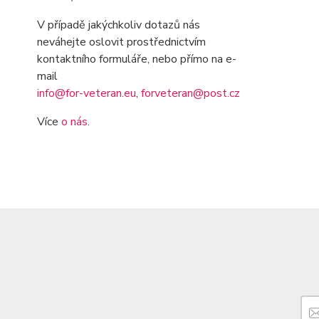
V případě jakýchkoliv dotazů nás
neváhejte oslovit prostřednictvím
kontaktního formuláře, nebo přímo na e-
mail
info@for-veteran.eu
,
forveteran@post.cz
Více
o nás
.