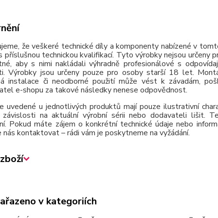
nění
jeme, že veškeré technické díly a komponenty nabízené v tomto
 příslušnou technickou kvalifikací. Tyto výrobky nejsou určeny 
tné, aby s nimi nakládali výhradně profesionálové s odpovída
ti. Výrobky jsou určeny pouze pro osoby starší 18 let. Montá
á instalace či neodborné použití může vést k závadám, poško
atel e-shopu za takové následky nenese odpovědnost.
e uvedené u jednotlivých produktů mají pouze ilustrativní cha
závislosti na aktuální výrobní sérii nebo dodavateli lišit.
ní. Pokud máte zájem o konkrétní technické údaje nebo inform
 nás kontaktovat – rádi vám je poskytneme na vyžádání.
zboží
zařazeno v kategoriích