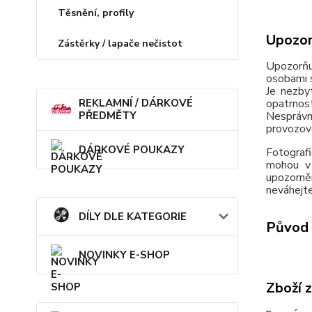
Těsnění, profily
Upozor
Zástěrky / lapače nečistot
Upozorňu
osobami s
Je nezby
opatrnos
REKLAMNÍ / DÁRKOVÉ
Nesprávn
PŘEDMĚTY
provozov
DÁRKOVÉ POUKAZY
Fotografi
mohou v 
upozorně
neváhejte
DÍLY DLE KATEGORIE
Původ 
NOVINKY E-SHOP
Zboží 