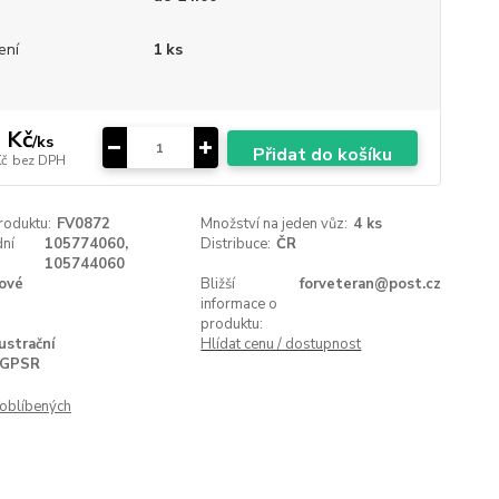
ení
1 ks
 Kč
/
ks
Přidat do košíku
Kč
bez DPH
roduktu:
FV0872
Množství na jeden vůz:
4 ks
ní
105774060,
Distribuce:
ČR
105744060
ové
Bližší
forveteran@post.cz
informace o
produktu:
lustrační
Hlídat cenu / dostupnost
GPSR
oblíbených