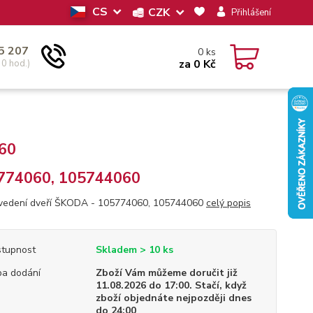
CS
CZK
Přihlášení
5 207
0
ks
za
0 Kč
30 hod.)
60
774060, 105744060
vedení dveří ŠKODA - 105774060, 105744060
celý popis
tupnost
Skladem > 10 ks
a dodání
Zboží Vám můžeme doručit již
11.08.2026 do 17:00. Stačí, když
zboží objednáte nejpozději dnes
do 24:00