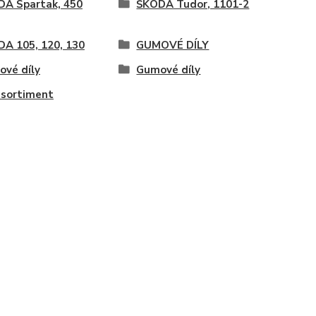
A Spartak, 450
ŠKODA Tudor, 1101-2
A 105, 120, 130
GUMOVÉ DÍLY
vé díly
Gumové díly
 sortiment