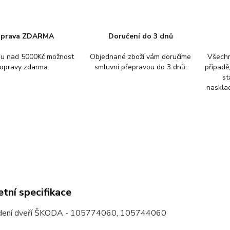
prava ZDARMA
Doručení do 3 dnů
pu nad 5000Kč možnost
Objednané zboží vám doručíme
Všechn
opravy zdarma.
smluvní přepravou do 3 dnů.
případě
st
nasklad
tní specifikace
dení dveří ŠKODA - 105774060, 105744060