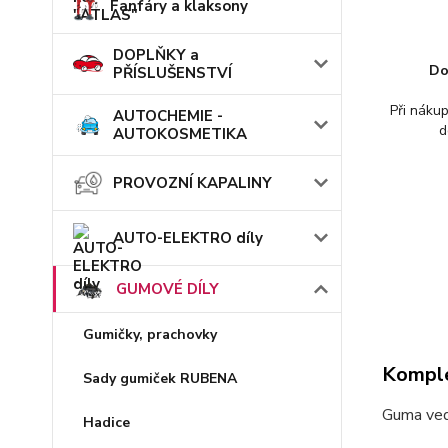
Fanfáry a klaksony
DOPLŇKY a
Do
PŘÍSLUŠENSTVÍ
Při náku
AUTOCHEMIE -
d
AUTOKOSMETIKA
PROVOZNÍ KAPALINY
AUTO-ELEKTRO díly
GUMOVÉ DÍLY
Gumičky, prachovky
Komple
Sady gumiček RUBENA
Guma ve
Hadice