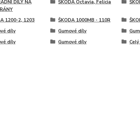
ADNÍ DÍLY NA
ŠKODA Octavia, Felicia
ŠKOD
RÁNY
A 1200-2, 1203
ŠKODA 1000MB - 110R
ŠKOD
vé díly
Gumové díly
Gumo
vé díly
Gumové díly
Celý