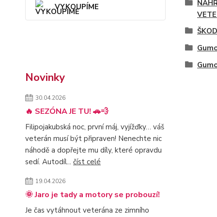
NÁHR
VYKOUPÍME
VETE
ŠKOD
Gumo
Gumo
Novinky
30.04.2026
🔥 SEZÓNA JE TU! 🚗💨
Filipojakubská noc, první máj, vyjížďky… váš
veterán musí být připraven! Nenechte nic
náhodě a dopřejte mu díly, které opravdu
sedí. Autodíl...
číst celé
19.04.2026
🌞 Jaro je tady a motory se probouzí!
Je čas vytáhnout veterána ze zimního