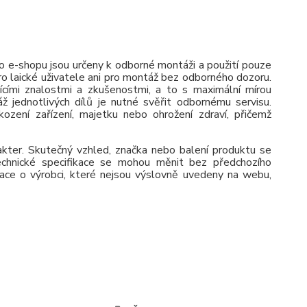
 e-shopu jsou určeny k odborné montáži a použití pouze
pro laické uživatele ani pro montáž bez odborného dozoru.
jícími znalostmi a zkušenostmi, a to s maximální mírou
ž jednotlivých dílů je nutné svěřit odbornému servisu.
zení zařízení, majetku nebo ohrožení zdraví, přičemž
rakter. Skutečný vzhled, značka nebo balení produktu se
 Technické specifikace se mohou měnit bez předchozího
ace o výrobci, které nejsou výslovně uvedeny na webu,