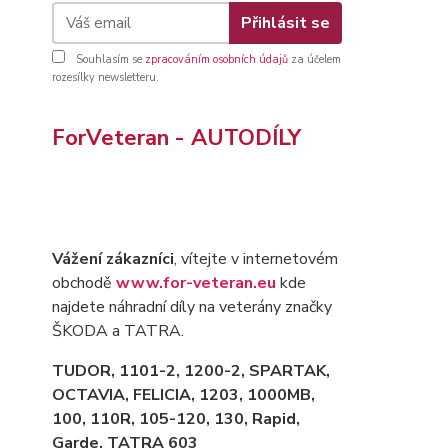
Přihlásit se
Souhlasím se
zpracováním osobních údajů
za účelem
rozesílky newsletteru.
ForVeteran - AUTODÍLY
Vážení zákazníci
, vítejte v internetovém
obchodě
www.for-veteran.eu
kde
najdete náhradní díly na veterány značky
ŠKODA a TATRA.
TUDOR, 1101-2, 1200-2, SPARTAK,
OCTAVIA
, FELICIA, 1203, 1000MB,
100, 110R, 105-120, 130, Rapid,
Garde, TATRA 603