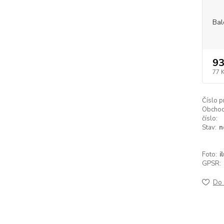
Bal
93
77 
Číslo p
Obchod
číslo:
Stav:
n
Foto:
i
GPSR:
Do 