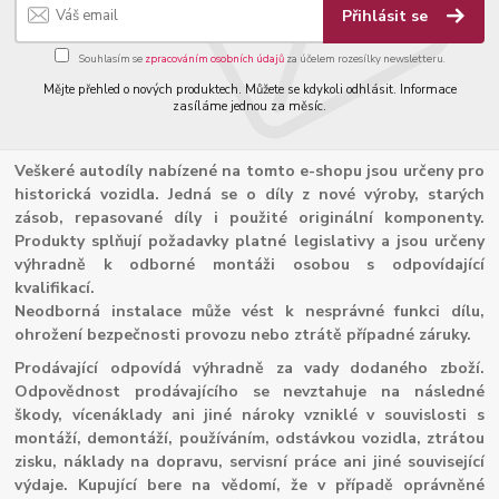
Přihlásit se
Souhlasím se
zpracováním osobních údajů
za účelem rozesílky newsletteru.
Mějte přehled o nových produktech. Můžete se kdykoli odhlásit. Informace
zasíláme jednou za měsíc.
Veškeré autodíly nabízené na tomto e-shopu jsou určeny pro
historická vozidla. Jedná se o díly z nové výroby, starých
zásob, repasované díly i použité originální komponenty.
Produkty splňují požadavky platné legislativy a jsou určeny
výhradně k odborné montáži osobou s odpovídající
kvalifikací.
Neodborná instalace může vést k nesprávné funkci dílu,
ohrožení bezpečnosti provozu nebo ztrátě případné záruky.
Prodávající odpovídá výhradně za vady dodaného zboží.
Odpovědnost prodávajícího se nevztahuje na následné
škody, vícenáklady ani jiné nároky vzniklé v souvislosti s
montáží, demontáží, používáním, odstávkou vozidla, ztrátou
zisku, náklady na dopravu, servisní práce ani jiné související
výdaje. Kupující bere na vědomí, že v případě oprávněné