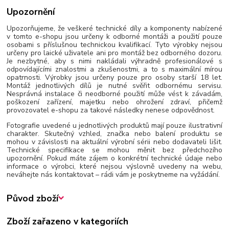
Upozornění
Upozorňujeme, že veškeré technické díly a komponenty nabízené
v tomto e-shopu jsou určeny k odborné montáži a použití pouze
osobami s příslušnou technickou kvalifikací. Tyto výrobky nejsou
určeny pro laické uživatele ani pro montáž bez odborného dozoru.
Je nezbytné, aby s nimi nakládali výhradně profesionálové s
odpovídajícími znalostmi a zkušenostmi, a to s maximální mírou
opatrnosti. Výrobky jsou určeny pouze pro osoby starší 18 let.
Montáž jednotlivých dílů je nutné svěřit odbornému servisu.
Nesprávná instalace či neodborné použití může vést k závadám,
poškození zařízení, majetku nebo ohrožení zdraví, přičemž
provozovatel e-shopu za takové následky nenese odpovědnost.
Fotografie uvedené u jednotlivých produktů mají pouze ilustrativní
charakter. Skutečný vzhled, značka nebo balení produktu se
mohou v závislosti na aktuální výrobní sérii nebo dodavateli lišit.
Technické specifikace se mohou měnit bez předchozího
upozornění. Pokud máte zájem o konkrétní technické údaje nebo
informace o výrobci, které nejsou výslovně uvedeny na webu,
neváhejte nás kontaktovat – rádi vám je poskytneme na vyžádání.
Původ zboží
Zboží zařazeno v kategoriích