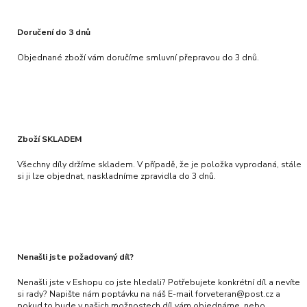
Doručení do 3 dnů
Objednané zboží vám doručíme smluvní přepravou do 3 dnů.
Zboží SKLADEM
Všechny díly držíme skladem. V případě, že je položka vyprodaná, stále
si ji lze objednat, naskladníme zpravidla do 3 dnů.
Nenašli jste požadovaný díl?
Nenašli jste v Eshopu co jste hledali? Potřebujete konkrétní díl a nevíte
si rady? Napište nám poptávku na náš E-mail forveteran@post.cz a
pokud to bude v našich možnostech díl vám objednáme, nebo