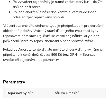
Po vytvoření objednávky je nutné zaslat starý kus - do 7mi
dnů na naší adresu
Po jeho obdržení a následné kontrole Vám bude ihned
odeslán zpět repasovaný nový díl
Vrácení starého dílu stejného typu je předpokladem pro doručení
objednané položky. Vrácený starý díl stejného typu musí být v
repasovatelném stavu, tj. čistý, se všemi originálními díly a bez
poškození, které by repasi znemožnilo nebo výrazně ztížilo.
Pokud potřebujete tento díl, ale nemáte vhodný díl na výměnu je
připočtena k ceně zboží částka
800 Kč bez DPH
-> Souhlas
uveďte při objednávce do poznámky.
Parametry
Repasovaný díl
záruka 6 měsíců