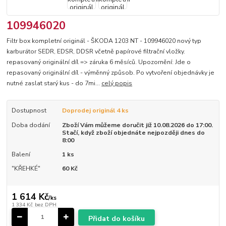
109946020
Filtr box kompletní originál - ŠKODA 1203 NT - 109946020 nový typ
karburátor SEDR, EDSR, DDSR včetně papírové filtrační vložky.
repasovaný originální díl => záruka 6 měsíců. Upozornění: Jde o
repasovaný originální díl - výměnný způsob. Po vytvoření objednávky je
nutné zaslat starý kus - do 7mi...
celý popis
Dostupnost
Doprodej originál 4 ks
Doba dodání
Zboží Vám můžeme doručit již 10.08.2026 do 17:00.
Stačí, když zboží objednáte nejpozději dnes do
8:00
Balení
1 ks
"KŘEHKÉ"
60 Kč
1 614 Kč
/
ks
1 334 Kč
bez DPH
Přidat do košíku