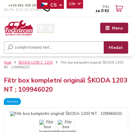
CS
CZK
+420 601 335 207
0
ks
(Po-Pá, 9:30-15:30 hod.)
za
0 Kč
Menu
Hledat
Úvod
ŠKODA 1200-2, 1203
Filtr box kompletní originál ŠKODA 1203
NT ; 109946020
Filtr box kompletní originál ŠKODA 1203
NT ; 109946020
Novinka