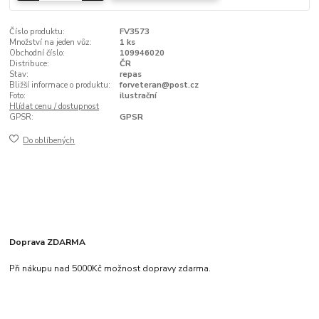
Číslo produktu:
FV3573
Množství na jeden vůz:
1 ks
Obchodní číslo:
109946020
Distribuce:
ČR
Stav:
repas
Bližší informace o produktu:
forveteran@post.cz
Foto:
ilustrační
Hlídat cenu / dostupnost
GPSR:
GPSR
Do oblíbených
Doprava ZDARMA
Při nákupu nad 5000Kč možnost dopravy zdarma.