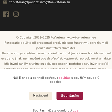
forveteran@post.cz, info@for-veteran.eu
© Copyright 2021–2025 ForVeteran
www.for-veteran.eu
Fotografie použité při prezentaci produktů jsou ilustrativní, obrázky mají
pouze ilustrativní charakter.
Obsah webu je v celém rozsahu chráněn autorským právem. Není-li výslovně
uvedeno jinak, není možné obsah přebírat, kopírovat, reprodukovat ani dále
šířit jinými kanály, s výjimkou tisku pro osobní potřebu a stručných citací či
náhledů na sociálních sítích s uvedením zdroje. Souhlas s užitím obsahu
musí být vždy písemný a lze o něj požádat. Vlastníkem a provozovatelem
Náš E-shop a partneři potřebují
souhlas
s použitím souborů
těchto webových stránek je Tomáš Oršel.
cookies.
Zdroj: Archiv společnosti ŠKODA AUTO
Souhlasím
Nastavení
Souhlas můžete odmítnout
zde
.