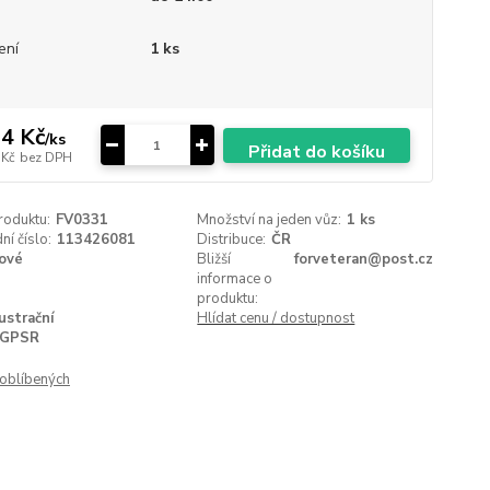
ení
1 ks
4 Kč
/
ks
Přidat do košíku
 Kč
bez DPH
roduktu:
FV0331
Množství na jeden vůz:
1 ks
í číslo:
113426081
Distribuce:
ČR
ové
Bližší
forveteran@post.cz
informace o
produktu:
lustrační
Hlídat cenu / dostupnost
GPSR
oblíbených