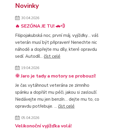
Novinky
30.04.2026
🔥 SEZÓNA JE TU! 🚗💨
Filipojakubská noc, první máj, vyjížďky… váš
veterán musí být připraven! Nenechte nic
náhodě a dopřejte mu díly, které opravdu
sedí. Autodíl...
číst celé
19.04.2026
🌞 Jaro je tady a motory se probouzí!
Je čas vytáhnout veterána ze zimního
spánku a dopřát mu péči, jakou si zaslouží.
Nedávejte mu jen benzín… dejte mu to, co
opravdu potřebuje. ...
číst celé
05.04.2026
Velikonoční vyjížďka volá!