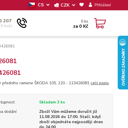
CS
CZK
Přihlášení
5 207
0
ks
za
0 Kč
30 hod.)
13426081
426081
426081
r předního ramene ŠKODA 105, 120 - 113426081
celý popis
tupnost
Skladem 3 ks
a dodání
Zboží Vám můžeme doručit již
11.08.2026 do 17:00. Stačí, když
zboží objednáte nejpozději dnes
do 24:00