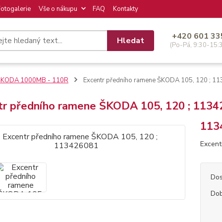
Fotogalerie
Vše o nákupu
FAQ
Kontakty
+420 601 33
Hledat
(Po-Pá, 9:30-15:
ŠKODA 1000MB - 110R
Excentr předního ramene ŠKODA 105, 120 ; 1
tr předního ramene ŠKODA 105, 120 ; 113
113
Excent
Dos
Dob