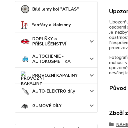
Bílé lemy kol "ATLAS"
Upozor
Upozorňu
Fanfáry a klaksony
osobami s
Je nezby
opatrnos
DOPLŇKY a
Nesprávn
PŘÍSLUŠENSTVÍ
provozov
AUTOCHEMIE -
Fotografi
AUTOKOSMETIKA
mohou v 
upozorně
neváhejte
PROVOZNÍ KAPALINY
Původ 
AUTO-ELEKTRO díly
GUMOVÉ DÍLY
Zboží 
NÁHR