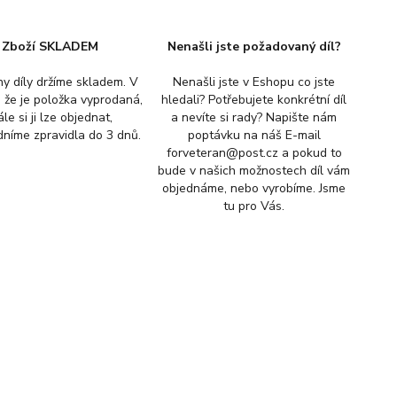
Zboží SKLADEM
Nenašli jste požadovaný díl?
y díly držíme skladem. V
Nenašli jste v Eshopu co jste
, že je položka vyprodaná,
hledali? Potřebujete konkrétní díl
ále si ji lze objednat,
a nevíte si rady? Napište nám
níme zpravidla do 3 dnů.
poptávku na náš E-mail
forveteran@post.cz a pokud to
bude v našich možnostech díl vám
objednáme, nebo vyrobíme. Jsme
tu pro Vás.