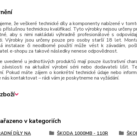
nění
jeme, že veškeré technické díly a komponenty nabízené v tomto
 příslušnou technickou kvalifikací. Tyto výrobky nejsou určeny 
tné, aby s nimi nakládali výhradně profesionálové s odpovída
ti. Výrobky jsou určeny pouze pro osoby starší 18 let. Montá
á instalace či neodborné použití může vést k závadám, poško
atel e-shopu za takové následky nenese odpovědnost.
e uvedené u jednotlivých produktů mají pouze ilustrativní cha
závislosti na aktuální výrobní sérii nebo dodavateli lišit.
ní. Pokud máte zájem o konkrétní technické údaje nebo inform
 nás kontaktovat – rádi vám je poskytneme na vyžádání.
zboží
zařazeno v kategoriích
ADNÍ DÍLY NA
ŠKODA 1000MB - 110R
ŠKOD