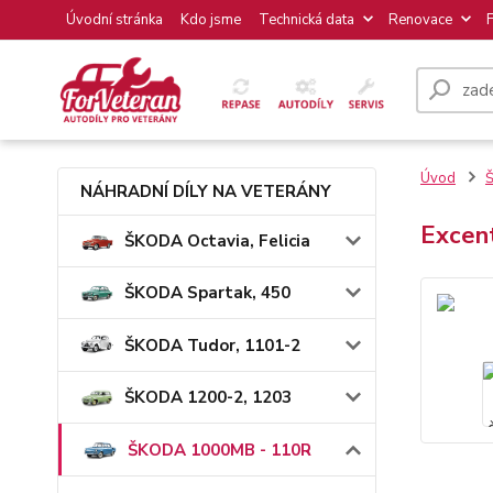
Úvodní stránka
Kdo jsme
Technická data
Renovace
Úvod
NÁHRADNÍ DÍLY NA VETERÁNY
Excen
ŠKODA Octavia, Felicia
ŠKODA Spartak, 450
ŠKODA Tudor, 1101-2
ŠKODA 1200-2, 1203
ŠKODA 1000MB - 110R