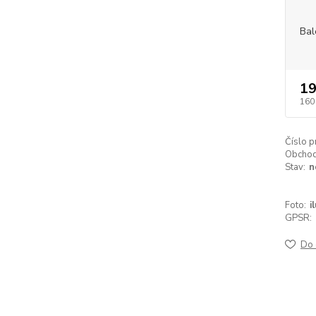
Bal
19
160
Číslo p
Obchodn
Stav:
n
Foto:
i
GPSR:
Do 