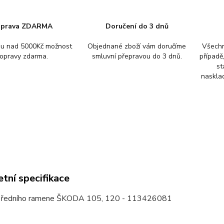
prava ZDARMA
Doručení do 3 dnů
pu nad 5000Kč možnost
Objednané zboží vám doručíme
Všechn
opravy zdarma.
smluvní přepravou do 3 dnů.
případě
st
nasklad
tní specifikace
předního ramene ŠKODA 105, 120 - 113426081