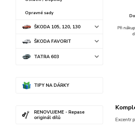
Opravné sady
Do
ŠKODA 105, 120, 130
Při náku
d
ŠKODA FAVORIT
TATRA 603
TIPY NA DÁRKY
Komple
RENOVUJEME - Repase
originál dílů
Excentr 