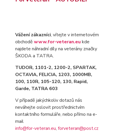
Vážení zákazníci
, vítejte v internetovém
obchodě
www.for-veteran.eu
kde
najdete náhradní díly na veterány značky
ŠKODA a TATRA.
TUDOR, 1101-2, 1200-2, SPARTAK,
OCTAVIA
, FELICIA, 1203, 1000MB,
100, 110R, 105-120, 130, Rapid,
Garde, TATRA 603
V případě jakýchkoliv dotazů nás
neváhejte oslovit prostřednictvím
kontaktního formuláře, nebo přímo na e-
mail
info@for-veteran.eu
,
forveteran@post.cz