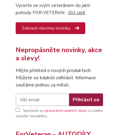
Vyrazte se svým veteránem do jarní
pohody FOR-VETERAN
číst celé
Zobrazit všechny novinky
Nepropásněte novinky, akce
a slevy!
Mějte přehled o nových produktech.
Můžete se kdykoli odhlásit. Informace
zasíláme jednou za měsíc.
Přihlásit se
Souhlasím se
zpracováním osobních údajů
za účelem
rozesílky newsletteru.
ForVeteran - AUTODÍLY