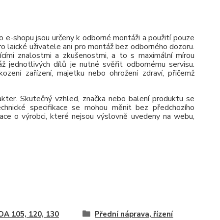
 e-shopu jsou určeny k odborné montáži a použití pouze
pro laické uživatele ani pro montáž bez odborného dozoru.
jícími znalostmi a zkušenostmi, a to s maximální mírou
ž jednotlivých dílů je nutné svěřit odbornému servisu.
zení zařízení, majetku nebo ohrožení zdraví, přičemž
rakter. Skutečný vzhled, značka nebo balení produktu se
 Technické specifikace se mohou měnit bez předchozího
ace o výrobci, které nejsou výslovně uvedeny na webu,
A 105, 120, 130
Přední náprava, řízení