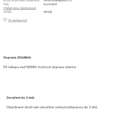
Bližší informace o produktu:
forveteran@post.cz
Foto:
ilustrační
Hlídat cenu / dostupnost
GPSR:
GPSR
Do oblíbených
Doprava ZDARMA
Při nákupu nad 5000Kč možnost dopravy zdarma.
Doručení do 3 dnů
Objednané zboží vám doručíme smluvní přepravou do 3 dnů.