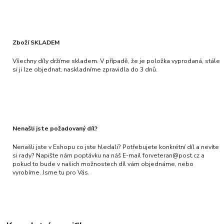
Zboží SKLADEM
Všechny díly držíme skladem. V případě, že je položka vyprodaná, stále
si ji lze objednat, naskladníme zpravidla do 3 dnů.
Nenašli jste požadovaný díl?
Nenašli jste v Eshopu co jste hledali? Potřebujete konkrétní díl a nevíte
si rady? Napište nám poptávku na náš E-mail forveteran@post.cz a
pokud to bude v našich možnostech díl vám objednáme, nebo
vyrobíme. Jsme tu pro Vás.