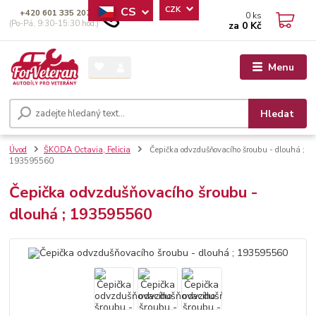
CS
CZK
+420 601 335 207
0
ks
(Po-Pá, 9:30-15:30 hod.)
za
0 Kč
Menu
Hledat
Úvod
ŠKODA Octavia, Felicia
Čepička odvzdušňovacího šroubu - dlouhá ;
193595560
Čepička odvzdušňovacího šroubu -
dlouhá ; 193595560