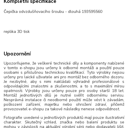
Kompletní specifikace
Čepička odvzdušňovacího šroubu - dlouhá 193595560
replika 3D tisk
Upozornění
Upozorňujeme, že veškeré technické díly a komponenty nabízené
v tomto e-shopu jsou určeny k odborné montáži a použití pouze
osobami s příslušnou technickou kvalifikací. Tyto výrobky nejsou
určeny pro laické uživatele ani pro montáž bez odborného dozoru.
Je nezbytné, aby s nimi nakládali výhradně profesionálové s
odpovídajícími znalostmi a zkušenostmi, a to s maximální mírou
opatrnosti. Výrobky jsou určeny pouze pro osoby starší 18 let.
Montáž jednotlivých dílů je nutné svěřit odbornému servisu.
Nesprávná instalace či neodborné použití může vést k závadám,
poškození zařízení, majetku nebo ohrožení zdraví, přičemž
provozovatel e-shopu za takové následky nenese odpovědnost.
Fotografie uvedené u jednotlivých produktů mají pouze ilustrativní
charakter. Skutečný vzhled, značka nebo balení produktu se
mohou v závislosti na aktuální výrobní sérii nebo dodavateli lišit.