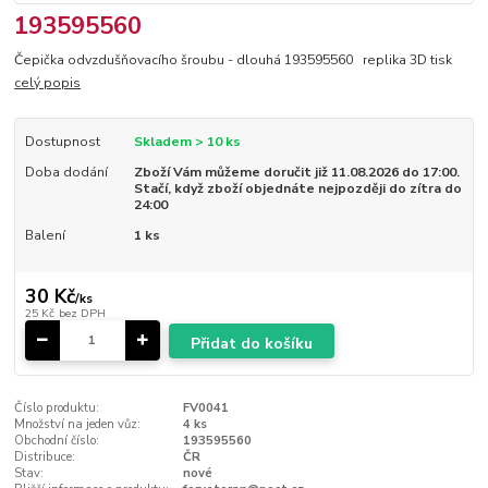
193595560
Čepička odvzdušňovacího šroubu - dlouhá 193595560 replika 3D tisk
celý popis
Dostupnost
Skladem > 10 ks
Doba dodání
Zboží Vám můžeme doručit již 11.08.2026 do 17:00.
Stačí, když zboží objednáte nejpozději do zítra do
24:00
Balení
1 ks
30 Kč
/
ks
25 Kč
bez DPH
Přidat do košíku
Číslo produktu:
FV0041
Množství na jeden vůz:
4 ks
Obchodní číslo:
193595560
Distribuce:
ČR
Stav:
nové