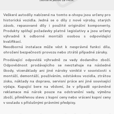
zasíláme jednou za měsíc.
Veškeré autodíly nabízené na tomto e-shopu jsou určeny pro
historická vozidla. Jedná se o díly z nové výroby, starých
zásob, repasované díly i použité originální komponenty.
Produkty splňují požadavky platné legislativy a jsou určeny
výhradně k odborné montáži osobou s odpovídající
kvalifikací.
Neodborná instalace může vést k nesprávné funkci dílu,
ohrožení bezpečnosti provozu nebo ztrátě případné záruky.
Prodávající odpovídá výhradně za vady dodaného zboží.
Odpovědnost prodávajícího se nevztahuje na následné
škody, vícenáklady ani jiné nároky vzniklé v souvislosti s
montáží, demontáží, používáním, odstávkou vozidla, ztrátou
zisku, náklady na dopravu, servisní práce ani jiné související
výdaje. Kupující bere na vědomí, že v případě oprávněné
reklamace má nárok pouze na odstranění vady, výměnu
zboží, přiměřenou slevu z kupní ceny nebo vrácení kupní ceny
v souladu s příslušnými právními předpisy.