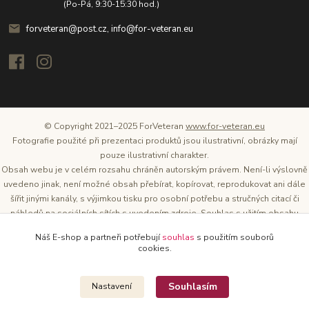
(Po-Pá, 9:30-15:30 hod.)
forveteran@post.cz, info@for-veteran.eu
© Copyright 2021–2025 ForVeteran
www.for-veteran.eu
Fotografie použité při prezentaci produktů jsou ilustrativní, obrázky mají
pouze ilustrativní charakter.
Obsah webu je v celém rozsahu chráněn autorským právem. Není-li výslovně
uvedeno jinak, není možné obsah přebírat, kopírovat, reprodukovat ani dále
šířit jinými kanály, s výjimkou tisku pro osobní potřebu a stručných citací či
náhledů na sociálních sítích s uvedením zdroje. Souhlas s užitím obsahu
musí být vždy písemný a lze o něj požádat. Vlastníkem a provozovatelem
Náš E-shop a partneři potřebují
souhlas
s použitím souborů
těchto webových stránek je Tomáš Oršel.
cookies.
Zdroj: Archiv společnosti ŠKODA AUTO
Souhlasím
Nastavení