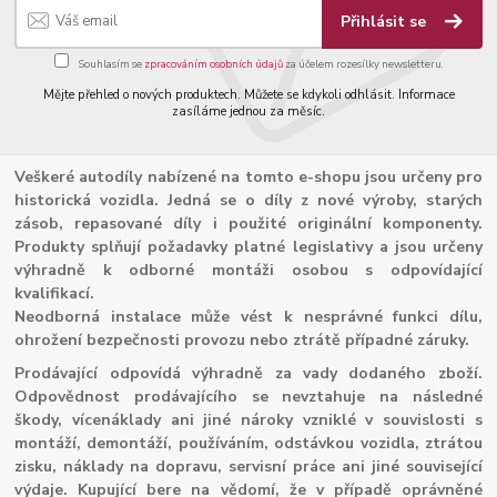
Přihlásit se
Souhlasím se
zpracováním osobních údajů
za účelem rozesílky newsletteru.
Mějte přehled o nových produktech. Můžete se kdykoli odhlásit. Informace
zasíláme jednou za měsíc.
Veškeré autodíly nabízené na tomto e-shopu jsou určeny pro
historická vozidla. Jedná se o díly z nové výroby, starých
zásob, repasované díly i použité originální komponenty.
Produkty splňují požadavky platné legislativy a jsou určeny
výhradně k odborné montáži osobou s odpovídající
kvalifikací.
Neodborná instalace může vést k nesprávné funkci dílu,
ohrožení bezpečnosti provozu nebo ztrátě případné záruky.
Prodávající odpovídá výhradně za vady dodaného zboží.
Odpovědnost prodávajícího se nevztahuje na následné
škody, vícenáklady ani jiné nároky vzniklé v souvislosti s
montáží, demontáží, používáním, odstávkou vozidla, ztrátou
zisku, náklady na dopravu, servisní práce ani jiné související
výdaje. Kupující bere na vědomí, že v případě oprávněné