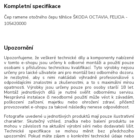
Kompletní specifikace
Čep ramene otočného čepu těhlice ŠKODA OCTAVIA, FELICIA -
105420000
Upozornění
Upozorňujeme, že veškeré technické díly a komponenty nabízené
v tomto e-shopu jsou určeny k odborné montáži a použití pouze
osobami s příslušnou technickou kvalifikací. Tyto výrobky nejsou
určeny pro laické uživatele ani pro montáž bez odborného dozoru.
Je nezbytné, aby s nimi nakládali výhradně profesionálové s
odpovídajícími znalostmi a zkušenostmi, a to s maximální mírou
opatrnosti. Výrobky jsou určeny pouze pro osoby starší 18 let.
Montáž jednotlivých dílů je nutné svěřit odbornému servisu.
Nesprávná instalace či neodborné použití může vést k závadám,
poškození zařízení, majetku nebo ohrožení zdraví, přičemž
provozovatel e-shopu za takové následky nenese odpovědnost.
Fotografie uvedené u jednotlivých produktů mají pouze ilustrativní
charakter. Skutečný vzhled, značka nebo balení produktu se
mohou v závislosti na aktuální výrobní sérii nebo dodavateli lišit.
Technické specifikace se mohou měnit bez předchozího
upozornění. Pokud máte zájem o konkrétní technické údaje nebo