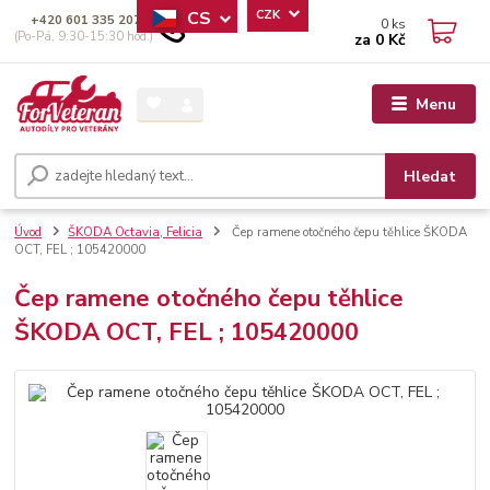
CS
CZK
+420 601 335 207
0
ks
(Po-Pá, 9:30-15:30 hod.)
za
0 Kč
Menu
Hledat
Úvod
ŠKODA Octavia, Felicia
Čep ramene otočného čepu těhlice ŠKODA
OCT, FEL ; 105420000
Čep ramene otočného čepu těhlice
ŠKODA OCT, FEL ; 105420000