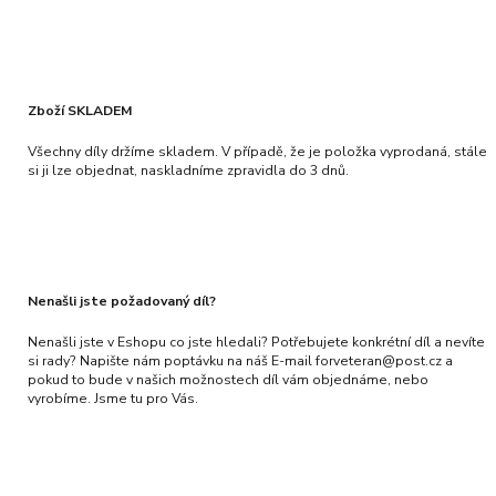
Zboží SKLADEM
Všechny díly držíme skladem. V případě, že je položka vyprodaná, stále
si ji lze objednat, naskladníme zpravidla do 3 dnů.
Nenašli jste požadovaný díl?
Nenašli jste v Eshopu co jste hledali? Potřebujete konkrétní díl a nevíte
si rady? Napište nám poptávku na náš E-mail forveteran@post.cz a
pokud to bude v našich možnostech díl vám objednáme, nebo
vyrobíme. Jsme tu pro Vás.