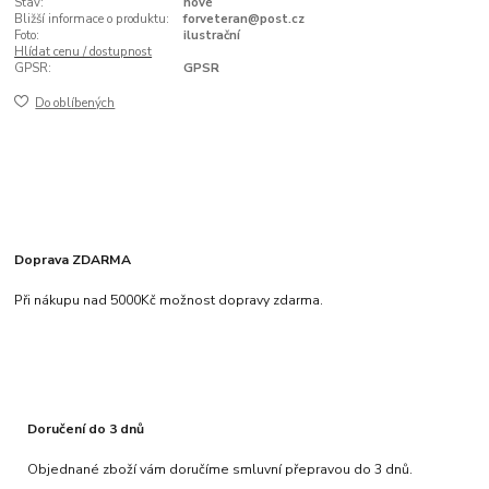
Stav:
nové
Bližší informace o produktu:
forveteran@post.cz
Foto:
ilustrační
Hlídat cenu / dostupnost
GPSR:
GPSR
Do oblíbených
Doprava ZDARMA
Při nákupu nad 5000Kč možnost dopravy zdarma.
Doručení do 3 dnů
Objednané zboží vám doručíme smluvní přepravou do 3 dnů.