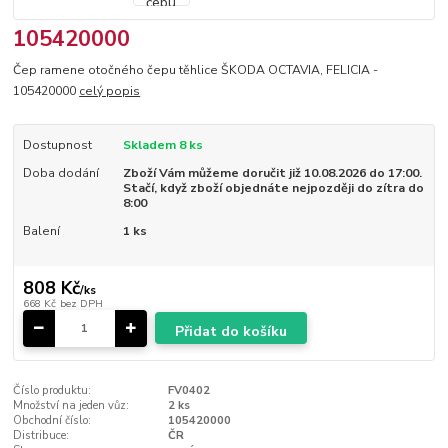
105420000
Čep ramene otočného čepu těhlice ŠKODA OCTAVIA, FELICIA -
105420000
celý popis
Dostupnost
Skladem 8 ks
Doba dodání
Zboží Vám můžeme doručit již 10.08.2026 do 17:00.
Stačí, když zboží objednáte nejpozději do zítra do
8:00
Balení
1 ks
808 Kč
/
ks
668 Kč
bez DPH
Přidat do košíku
Číslo produktu:
FV0402
Množství na jeden vůz:
2 ks
Obchodní číslo:
105420000
Distribuce:
ČR