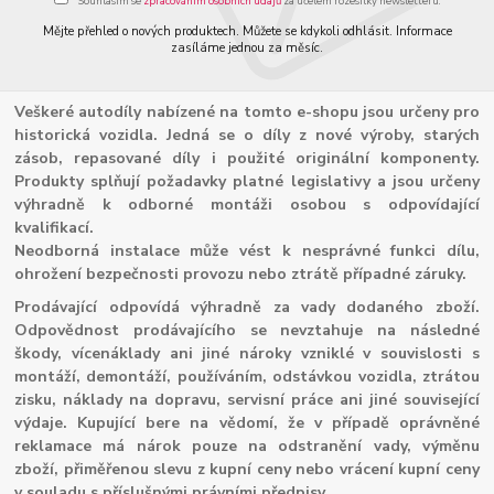
Souhlasím se
zpracováním osobních údajů
za účelem rozesílky newsletteru.
Mějte přehled o nových produktech. Můžete se kdykoli odhlásit. Informace
zasíláme jednou za měsíc.
Veškeré autodíly nabízené na tomto e-shopu jsou určeny pro
historická vozidla. Jedná se o díly z nové výroby, starých
zásob, repasované díly i použité originální komponenty.
Produkty splňují požadavky platné legislativy a jsou určeny
výhradně k odborné montáži osobou s odpovídající
kvalifikací.
Neodborná instalace může vést k nesprávné funkci dílu,
ohrožení bezpečnosti provozu nebo ztrátě případné záruky.
Prodávající odpovídá výhradně za vady dodaného zboží.
Odpovědnost prodávajícího se nevztahuje na následné
škody, vícenáklady ani jiné nároky vzniklé v souvislosti s
montáží, demontáží, používáním, odstávkou vozidla, ztrátou
zisku, náklady na dopravu, servisní práce ani jiné související
výdaje. Kupující bere na vědomí, že v případě oprávněné
reklamace má nárok pouze na odstranění vady, výměnu
zboží, přiměřenou slevu z kupní ceny nebo vrácení kupní ceny
v souladu s příslušnými právními předpisy.