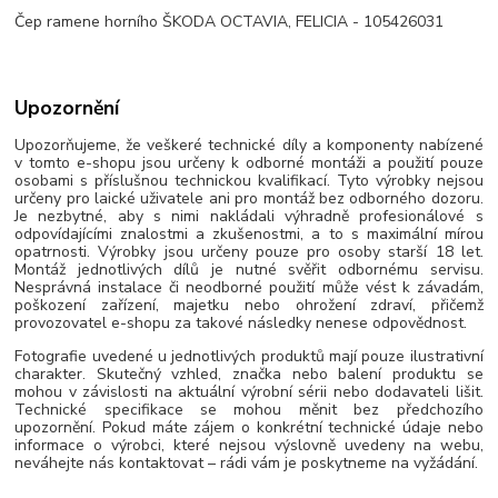
Čep ramene horního ŠKODA OCTAVIA, FELICIA - 105426031
Upozornění
Upozorňujeme, že veškeré technické díly a komponenty nabízené
v tomto e-shopu jsou určeny k odborné montáži a použití pouze
osobami s příslušnou technickou kvalifikací. Tyto výrobky nejsou
určeny pro laické uživatele ani pro montáž bez odborného dozoru.
Je nezbytné, aby s nimi nakládali výhradně profesionálové s
odpovídajícími znalostmi a zkušenostmi, a to s maximální mírou
opatrnosti. Výrobky jsou určeny pouze pro osoby starší 18 let.
Montáž jednotlivých dílů je nutné svěřit odbornému servisu.
Nesprávná instalace či neodborné použití může vést k závadám,
poškození zařízení, majetku nebo ohrožení zdraví, přičemž
provozovatel e-shopu za takové následky nenese odpovědnost.
Fotografie uvedené u jednotlivých produktů mají pouze ilustrativní
charakter. Skutečný vzhled, značka nebo balení produktu se
mohou v závislosti na aktuální výrobní sérii nebo dodavateli lišit.
Technické specifikace se mohou měnit bez předchozího
upozornění. Pokud máte zájem o konkrétní technické údaje nebo
informace o výrobci, které nejsou výslovně uvedeny na webu,
neváhejte nás kontaktovat – rádi vám je poskytneme na vyžádání.