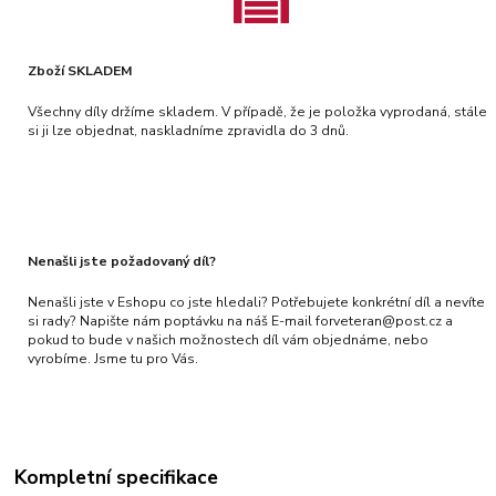
Zboží SKLADEM
Všechny díly držíme skladem. V případě, že je položka vyprodaná, stále
si ji lze objednat, naskladníme zpravidla do 3 dnů.
Nenašli jste požadovaný díl?
Nenašli jste v Eshopu co jste hledali? Potřebujete konkrétní díl a nevíte
si rady? Napište nám poptávku na náš E-mail forveteran@post.cz a
pokud to bude v našich možnostech díl vám objednáme, nebo
vyrobíme. Jsme tu pro Vás.
Kompletní specifikace