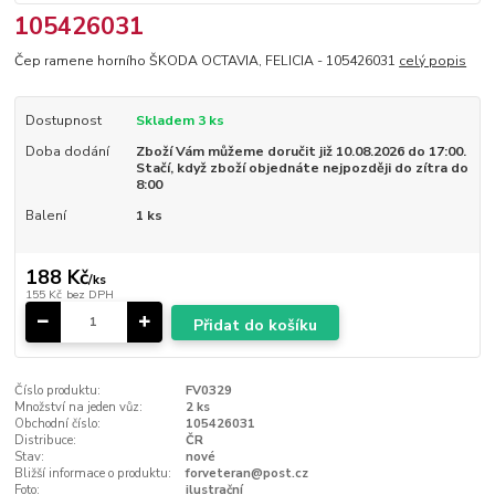
105426031
Čep ramene horního ŠKODA OCTAVIA, FELICIA - 105426031
celý popis
Dostupnost
Skladem 3 ks
Doba dodání
Zboží Vám můžeme doručit již 10.08.2026 do 17:00.
Stačí, když zboží objednáte nejpozději do zítra do
8:00
Balení
1 ks
188 Kč
/
ks
155 Kč
bez DPH
Přidat do košíku
Číslo produktu:
FV0329
Množství na jeden vůz:
2 ks
Obchodní číslo:
105426031
Distribuce:
ČR
Stav:
nové
Bližší informace o produktu:
forveteran@post.cz
Foto:
ilustrační