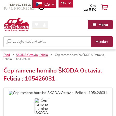
CS
CZK
+420 601 335 207
0
ks
(Po-Pá, 9:30-15:30 hod.)
za
0 Kč
Menu
Hledat
Úvod
ŠKODA Octavia, Felicia
Čep ramene horního ŠKODA Octavia,
Felicia ; 105426031
Čep ramene horního ŠKODA Octavia,
Felicia ; 105426031