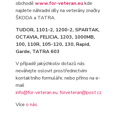
obchodě
www.for-veteran.eu
kde
najdete náhradní díly na veterány značky
ŠKODA a TATRA.
TUDOR, 1101-2, 1200-2, SPARTAK,
OCTAVIA
, FELICIA, 1203, 1000MB,
100, 110R, 105-120, 130, Rapid,
Garde, TATRA 603
V případě jakýchkoliv dotazů nás
neváhejte oslovit prostřednictvím
kontaktního formuláře, nebo přímo na e-
mail
info@for-veteran.eu
,
forveteran@post.cz
Více
o nás
.