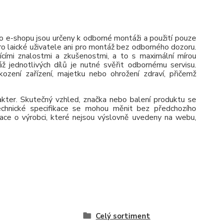
 e-shopu jsou určeny k odborné montáži a použití pouze
pro laické uživatele ani pro montáž bez odborného dozoru.
jícími znalostmi a zkušenostmi, a to s maximální mírou
ž jednotlivých dílů je nutné svěřit odbornému servisu.
zení zařízení, majetku nebo ohrožení zdraví, přičemž
rakter. Skutečný vzhled, značka nebo balení produktu se
 Technické specifikace se mohou měnit bez předchozího
ace o výrobci, které nejsou výslovně uvedeny na webu,
Celý sortiment