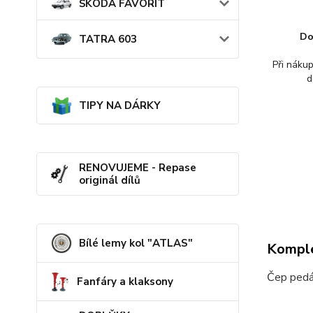
ŠKODA FAVORIT
Do
TATRA 603
Při náku
d
TIPY NA DÁRKY
RENOVUJEME - Repase
originál dílů
Bílé lemy kol "ATLAS"
Komple
Čep pedá
Fanfáry a klaksony