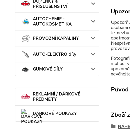
DOPLŇKY a
PŘÍSLUŠENSTVÍ
Upozor
AUTOCHEMIE -
Upozorňu
AUTOKOSMETIKA
osobami s
Je nezby
opatrnos
PROVOZNÍ KAPALINY
Nesprávn
provozov
AUTO-ELEKTRO díly
Fotografi
mohou v 
upozorně
GUMOVÉ DÍLY
neváhejte
Původ 
REKLAMNÍ / DÁRKOVÉ
PŘEDMĚTY
DÁRKOVÉ POUKAZY
Zboží 
NÁHR