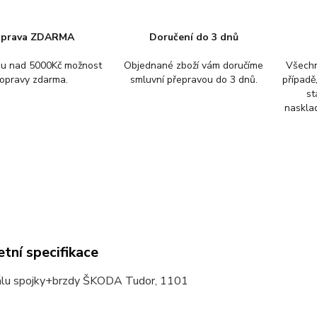
prava ZDARMA
Doručení do 3 dnů
pu nad 5000Kč možnost
Objednané zboží vám doručíme
Všechn
opravy zdarma.
smluvní přepravou do 3 dnů.
případě
st
nasklad
tní specifikace
lu spojky+brzdy ŠKODA Tudor, 1101