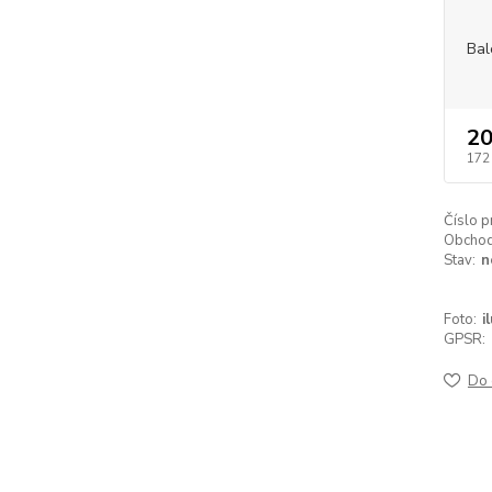
Bal
20
172
Číslo p
Obchodn
Stav:
n
Foto:
i
GPSR:
Do 