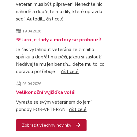
veterán musí být připraven! Nenechte nic
náhodě a dopřejte mu díly, které opravdu
sedí. Autodíl...
číst celé
19.04.2026
🌞 Jaro je tady a motory se probouzí!
Je čas vytáhnout veterána ze zimního
spánku a dopřát mu péči, jakou si zaslouží.
Nedávejte mu jen benzín… dejte mu to, co
opravdu potřebuje. ...
číst celé
05.04.2026
Velikonoční vyjížďka volá!
Vyrazte se svým veteránem do jarní
pohody FOR-VETERAN
číst celé
Zobrazit všechny novinky