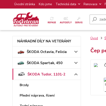
Úvodní stránka
Kdo jsme
Technická data
Renovace
Úvod
NÁHRADNÍ DÍLY NA VETERÁNY
Čep p
ŠKODA Octavia, Felicia
ŠKODA Spartak, 450
ŠKODA Tudor, 1101-2
Brzdy
Přední náprava, řízení
Zadní náprava