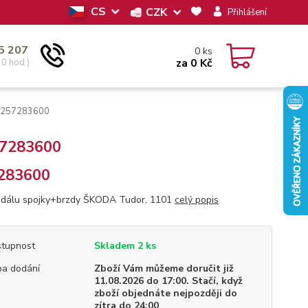
CS
CZK
Přihlášení
5 207
0
ks
za
0 Kč
30 hod.)
; 257283600
57283600
283600
dálu spojky+brzdy ŠKODA Tudor, 1101
celý popis
tupnost
Skladem 2 ks
a dodání
Zboží Vám můžeme doručit již
11.08.2026 do 17:00. Stačí, když
zboží objednáte nejpozději do
zítra do 24:00