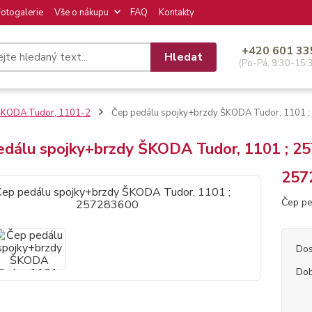
Fotogalerie
Vše o nákupu
FAQ
Kontakty
+420 601 33
Hledat
(Po-Pá, 9:30-15:
ŠKODA Tudor, 1101-2
Čep pedálu spojky+brzdy ŠKODA Tudor, 1101 
edálu spojky+brzdy ŠKODA Tudor, 1101 ; 2
257
Čep pe
Dos
Dob