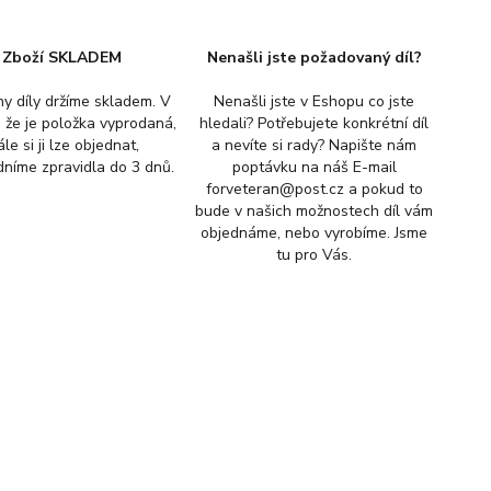
Zboží SKLADEM
Nenašli jste požadovaný díl?
y díly držíme skladem. V
Nenašli jste v Eshopu co jste
, že je položka vyprodaná,
hledali? Potřebujete konkrétní díl
ále si ji lze objednat,
a nevíte si rady? Napište nám
níme zpravidla do 3 dnů.
poptávku na náš E-mail
forveteran@post.cz a pokud to
bude v našich možnostech díl vám
objednáme, nebo vyrobíme. Jsme
tu pro Vás.