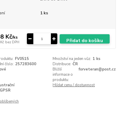
ení
1 ks
8 Kč
/
ks
Přidat do košíku
 Kč
bez DPH
roduktu:
FV0515
Množství na jeden vůz:
1 ks
í číslo:
257283600
Distribuce:
ČR
ové
Bližší
forveteran@post.cz
informace o
produktu:
lustrační
Hlídat cenu / dostupnost
GPSR
oblíbených