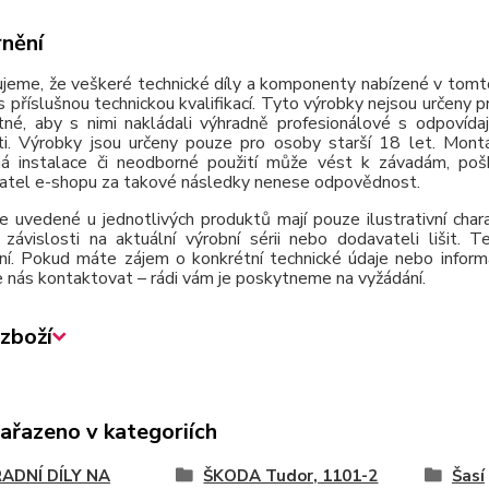
nění
jeme, že veškeré technické díly a komponenty nabízené v tomto
 příslušnou technickou kvalifikací. Tyto výrobky nejsou určeny 
tné, aby s nimi nakládali výhradně profesionálové s odpovída
ti. Výrobky jsou určeny pouze pro osoby starší 18 let. Montá
á instalace či neodborné použití může vést k závadám, poško
atel e-shopu za takové následky nenese odpovědnost.
e uvedené u jednotlivých produktů mají pouze ilustrativní cha
závislosti na aktuální výrobní sérii nebo dodavateli lišit.
ní. Pokud máte zájem o konkrétní technické údaje nebo inform
 nás kontaktovat – rádi vám je poskytneme na vyžádání.
zboží
zařazeno v kategoriích
ADNÍ DÍLY NA
ŠKODA Tudor, 1101-2
Šasí