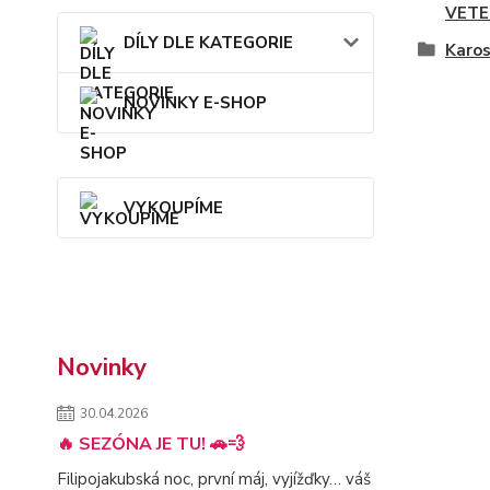
VETE
DÍLY DLE KATEGORIE
Karos
NOVINKY E-SHOP
VYKOUPÍME
Novinky
30.04.2026
🔥 SEZÓNA JE TU! 🚗💨
Filipojakubská noc, první máj, vyjížďky… váš