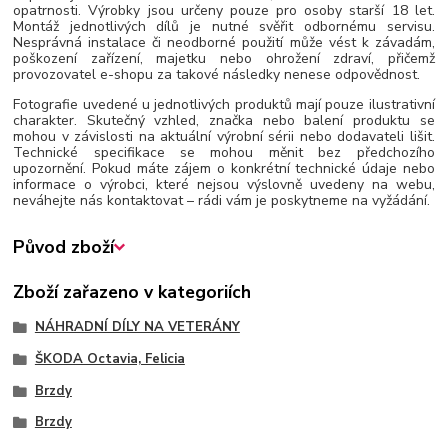
opatrnosti. Výrobky jsou určeny pouze pro osoby starší 18 let.
Montáž jednotlivých dílů je nutné svěřit odbornému servisu.
Nesprávná instalace či neodborné použití může vést k závadám,
poškození zařízení, majetku nebo ohrožení zdraví, přičemž
provozovatel e-shopu za takové následky nenese odpovědnost.
Fotografie uvedené u jednotlivých produktů mají pouze ilustrativní
charakter. Skutečný vzhled, značka nebo balení produktu se
mohou v závislosti na aktuální výrobní sérii nebo dodavateli lišit.
Technické specifikace se mohou měnit bez předchozího
upozornění. Pokud máte zájem o konkrétní technické údaje nebo
informace o výrobci, které nejsou výslovně uvedeny na webu,
neváhejte nás kontaktovat – rádi vám je poskytneme na vyžádání.
Původ zboží
Zboží zařazeno v kategoriích
NÁHRADNÍ DÍLY NA VETERÁNY
ŠKODA Octavia, Felicia
Brzdy
Brzdy