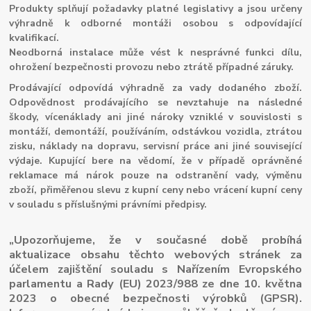
Produkty splňují požadavky platné legislativy a jsou určeny
výhradně k odborné montáži osobou s odpovídající
kvalifikací.
Neodborná instalace může vést k nesprávné funkci dílu,
ohrožení bezpečnosti provozu nebo ztrátě případné záruky.
Prodávající odpovídá výhradně za vady dodaného zboží.
Odpovědnost prodávajícího se nevztahuje na následné
škody, vícenáklady ani jiné nároky vzniklé v souvislosti s
montáží, demontáží, používáním, odstávkou vozidla, ztrátou
zisku, náklady na dopravu, servisní práce ani jiné související
výdaje. Kupující bere na vědomí, že v případě oprávněné
reklamace má nárok pouze na odstranění vady, výměnu
zboží, přiměřenou slevu z kupní ceny nebo vrácení kupní ceny
v souladu s příslušnými právními předpisy.
„Upozorňujeme, že v současné době probíhá
aktualizace obsahu těchto webových stránek za
účelem zajištění souladu s Nařízením Evropského
parlamentu a Rady (EU) 2023/988 ze dne 10. května
2023 o obecné bezpečnosti výrobků (GPSR).