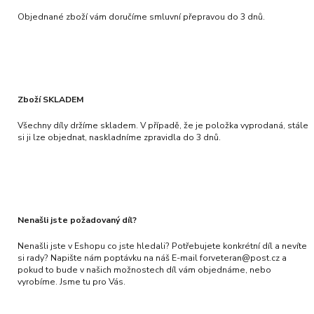
Objednané zboží vám doručíme smluvní přepravou do 3 dnů.
Zboží SKLADEM
Všechny díly držíme skladem. V případě, že je položka vyprodaná, stále
si ji lze objednat, naskladníme zpravidla do 3 dnů.
Nenašli jste požadovaný díl?
Nenašli jste v Eshopu co jste hledali? Potřebujete konkrétní díl a nevíte
si rady? Napište nám poptávku na náš E-mail forveteran@post.cz a
pokud to bude v našich možnostech díl vám objednáme, nebo
vyrobíme. Jsme tu pro Vás.