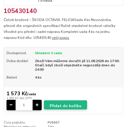
105430140
Čelisti brzdové – ŠKODA OCTAVIA, FELICIASada 4 ks Novovýroba,
přesně dle originálních specifikací Ručně stavitelné brzdové válečky
Vhodné pro přední i zadní nápravu Kompletní sada 4 ks na jednu
nápravu Kód dílu: 105430140
celý popis
Dostupnost
Skladem 3 sada
Doba dodání
Zboží Vám můžeme doručit již 11.08.2026 do 17:00.
Stačí, když zboží objednáte nejpozději dnes do
24:00
Balení
4 ks
1 573 Kč
/
sada
1 300 Kč
bez DPH
Přidat do košíku
Číslo produktu:
FV0007
Množství na jeden vůz:
2 ks