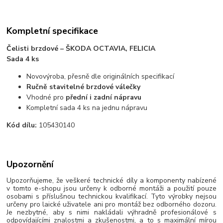
Kompletní specifikace
Čelisti brzdové – ŠKODA OCTAVIA, FELICIA
Sada 4 ks
Novovýroba, přesně dle originálních specifikací
Ručně stavitelné brzdové válečky
Vhodné pro
přední i zadní nápravu
Kompletní sada 4 ks na jednu nápravu
Kód dílu:
105430140
Upozornění
Upozorňujeme, že veškeré technické díly a komponenty nabízené
v tomto e-shopu jsou určeny k odborné montáži a použití pouze
osobami s příslušnou technickou kvalifikací. Tyto výrobky nejsou
určeny pro laické uživatele ani pro montáž bez odborného dozoru.
Je nezbytné, aby s nimi nakládali výhradně profesionálové s
odpovídajícími znalostmi a zkušenostmi, a to s maximální mírou