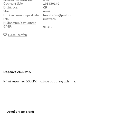
Obchodní číslo:
105430140
Distribuce:
ČR
Stav:
nové
Bližší informace o produktu:
forveteran@post.cz
Foto:
ilustrační
Hlídat cenu / dostupnost
GPSR:
GPSR
Do oblíbených
Doprava ZDARMA
Při nákupu nad 5000Kč možnost dopravy zdarma.
Doručení do 3 dnů