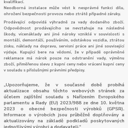
kvalifikací.
Neodborná instalace může vést k nesprávné funkci dílu,
ohrožení bezpečnosti provozu nebo ztrátě případné záruky.
Prodávající odpovídá výhradně za vady dodaného zboží.
Odpovědnost prodávajícího se nevztahuje na následné
škody, vícenáklady ani jiné nároky vzniklé v souvislosti s
montáží, demontáží, používáním, odstávkou vozidla, ztrátou
zisku, náklady na dopravu, servisní práce ani jiné související
výdaje. Kupující bere na vědomí, že v případě oprávněné
reklamace má nárok pouze na odstranění vady, výměnu
zboží, přiměřenou slevu z kupní ceny nebo vrácení kupní ceny
v souladu s příslušnými právními předpisy.
„Upozorňujeme, že v současné době probíhá
aktualizace obsahu těchto webových stránek za
účelem zajištění souladu s Nařízením Evropského
parlamentu a Rady (EU) 2023/988 ze dne 10. května
2023 o obecné bezpečnosti výrobků (GPSR).
Informace o výrobcích jsou průběžně doplňovány a
aktualizovány na základě podkladů poskytovaných
jednotlivými výrobci a dodavateli.“