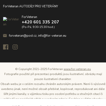
ForVeteran AUTODÍLY PRO VETERÁNY
ForVeteran
+420 601 335 207
(Po-Pá, 9:30-15:30 hod.)
forveteran@post.cz, info@for-veteran.eu
© Copyright 2021–2025 ForVeteran
www.for-veteran.eu
Fotografie použité při prezentaci produktů jsou ilustrativní, obrázky mají
pouze ilustrativní charakter.
Obsah webu je v celém rozsahu chráněn autorským právem. Není-li výslovně
uvedeno jinak, není možné obsah přebírat, kopírovat, reprodukovat ani dále
šířit jinými kanály, s výjimkou tisku pro osobní potřebu a stručných citací či
náhledů na sociálních sítích s uvedením zdroje. Souhlas s užitím obsahu
musí být vždy písemný a lze o něj požádat. Vlastníkem a provozovatelem