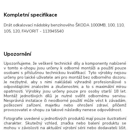
Kompletní specifikace
Drát odkalovací nádobky benzínového ŠKODA 1000MB, 100, 110,
105, 120, FAVORIT - 113945540
Upozornění
Upozorňujeme, že veškeré technické díly a komponenty nabízené
v tomto e-shopu jsou určeny k odborné montáži a použití pouze
osobami s příslušnou technickou kvalifikací. Tyto výrobky nejsou
určeny pro laické uživatele ani pro montáž bez odborného dozoru.
Je nezbytné, aby s nimi nakládali výhradně profesionálové s
odpovídajícími znalostmi a zkušenostmi, a to s maximální mírou
opatrnosti. Výrobky jsou určeny pouze pro osoby starší 18 let.
Montáž jednotlivých dílů je nutné svěřit odbornému servisu.
Nesprávná instalace či neodborné použití může vést k závadám,
poškození zařízení, majetku nebo ohrožení zdraví, přičemž
provozovatel e-shopu za takové následky nenese odpovědnost.
Fotografie uvedené u jednotlivých produktů mají pouze ilustrativní
charakter. Skutečný vzhled, značka nebo balení produktu se
mohou v závislosti na aktuální výrobní sérii nebo dodavateli lišit.