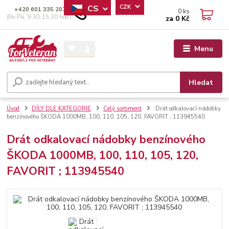
CS
CZK
+420 601 335 207
0
ks
(Po-Pá, 9:30-15:30 hod.)
za
0 Kč
Menu
Hledat
Úvod
DÍLY DLE KATEGORIE
Celý sortiment
Drát odkalovací nádobky
benzínového ŠKODA 1000MB, 100, 110, 105, 120, FAVORIT ; 113945540
Drát odkalovací nádobky benzínového
ŠKODA 1000MB, 100, 110, 105, 120,
FAVORIT ; 113945540