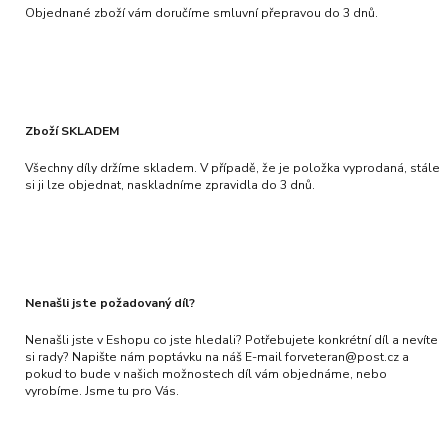
Objednané zboží vám doručíme smluvní přepravou do 3 dnů.
Zboží SKLADEM
Všechny díly držíme skladem. V případě, že je položka vyprodaná, stále
si ji lze objednat, naskladníme zpravidla do 3 dnů.
Nenašli jste požadovaný díl?
Nenašli jste v Eshopu co jste hledali? Potřebujete konkrétní díl a nevíte
si rady? Napište nám poptávku na náš E-mail forveteran@post.cz a
pokud to bude v našich možnostech díl vám objednáme, nebo
vyrobíme. Jsme tu pro Vás.