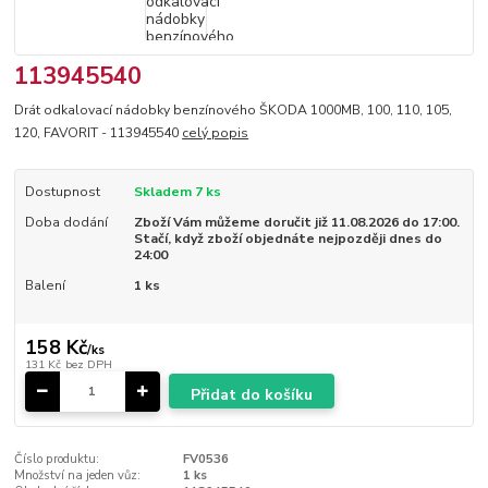
113945540
Drát odkalovací nádobky benzínového ŠKODA 1000MB, 100, 110, 105,
120, FAVORIT - 113945540
celý popis
Dostupnost
Skladem 7 ks
Doba dodání
Zboží Vám můžeme doručit již 11.08.2026 do 17:00.
Stačí, když zboží objednáte nejpozději dnes do
24:00
Balení
1 ks
158 Kč
/
ks
131 Kč
bez DPH
Přidat do košíku
Číslo produktu:
FV0536
Množství na jeden vůz:
1 ks