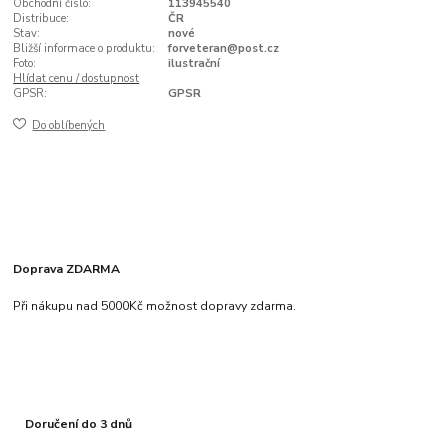
Obchodní číslo:
113945540
Distribuce:
ČR
Stav:
nové
Bližší informace o produktu:
forveteran@post.cz
Foto:
ilustrační
Hlídat cenu / dostupnost
GPSR:
GPSR
Do oblíbených
Doprava ZDARMA
Při nákupu nad 5000Kč možnost dopravy zdarma.
Doručení do 3 dnů