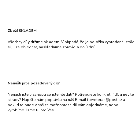
Zboží SKLADEM
Všechny díly držíme skladem. V případě, že je položka vyprodaná, stále
si ji lze objednat, naskladníme zpravidla do 3 dnů.
Nenašli jste požadovaný díl?
Nenašli jste v Eshopu co jste hledali? Potřebujete konkrétní díl a nevíte
si rady? Napište nám poptávku na náš E-mail forveteran@post.cz a
pokud to bude v našich možnostech díl vám objednáme, nebo
vyrobíme. Jsme tu pro Vás.