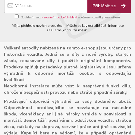
Přihlásit se
Souhlasím se
zpracováním osobních údajů
za účelem rozesílky newsletteru.
Mějte přehled o nových produktech. Můžete se kdykoli odhlásit. Informace
zasíláme jednou za měsíc.
Veškeré autodíly nabízené na tomto e-shopu jsou určeny pro
historická vozidla. Jedná se o díly z nové výroby, starých
zásob, repasované díly i použité originální komponenty.
Produkty splňují požadavky platné legislativy a jsou určeny
výhradně k odborné montáži osobou s odpovídající
kvalifikací.
Neodborná instalace může vést k nesprávné funkci dílu,
ohrožení bezpečnosti provozu nebo ztrátě případné záruky.
Prodávající odpovídá výhradně za vady dodaného zboží.
Odpovědnost prodávajícího se nevztahuje na následné
škody, vícenáklady ani jiné nároky vzniklé v souvislosti s
montáží, demontáží, používáním, odstávkou vozidla, ztrátou
zisku, náklady na dopravu, servisní práce ani jiné související
výdaje. Kupující bere na vědomí, že v případě oprávněné