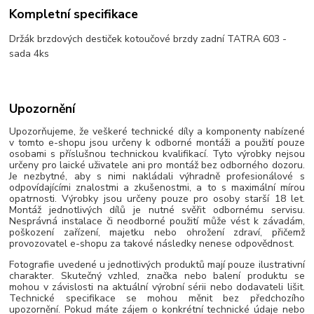
Kompletní specifikace
Držák brzdových destiček kotoučové brzdy zadní TATRA 603 -
sada 4ks
Upozornění
Upozorňujeme, že veškeré technické díly a komponenty nabízené
v tomto e-shopu jsou určeny k odborné montáži a použití pouze
osobami s příslušnou technickou kvalifikací. Tyto výrobky nejsou
určeny pro laické uživatele ani pro montáž bez odborného dozoru.
Je nezbytné, aby s nimi nakládali výhradně profesionálové s
odpovídajícími znalostmi a zkušenostmi, a to s maximální mírou
opatrnosti. Výrobky jsou určeny pouze pro osoby starší 18 let.
Montáž jednotlivých dílů je nutné svěřit odbornému servisu.
Nesprávná instalace či neodborné použití může vést k závadám,
poškození zařízení, majetku nebo ohrožení zdraví, přičemž
provozovatel e-shopu za takové následky nenese odpovědnost.
Fotografie uvedené u jednotlivých produktů mají pouze ilustrativní
charakter. Skutečný vzhled, značka nebo balení produktu se
mohou v závislosti na aktuální výrobní sérii nebo dodavateli lišit.
Technické specifikace se mohou měnit bez předchozího
upozornění. Pokud máte zájem o konkrétní technické údaje nebo