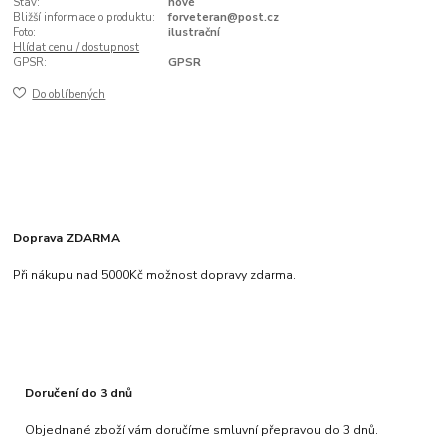
Stav:
nové
Bližší informace o produktu:
forveteran@post.cz
Foto:
ilustrační
Hlídat cenu / dostupnost
GPSR:
GPSR
Do oblíbených
Doprava ZDARMA
Při nákupu nad 5000Kč možnost dopravy zdarma.
Doručení do 3 dnů
Objednané zboží vám doručíme smluvní přepravou do 3 dnů.