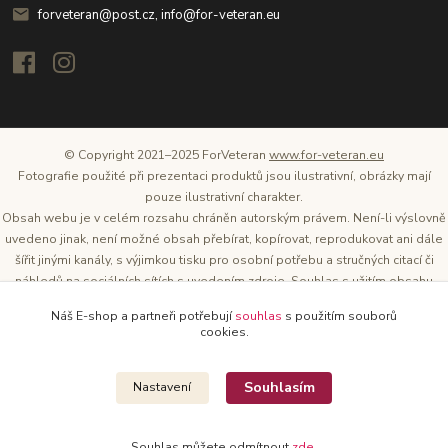
forveteran@post.cz, info@for-veteran.eu
© Copyright 2021–2025 ForVeteran
www.for-veteran.eu
Fotografie použité při prezentaci produktů jsou ilustrativní, obrázky mají
pouze ilustrativní charakter.
Obsah webu je v celém rozsahu chráněn autorským právem. Není-li výslovně
uvedeno jinak, není možné obsah přebírat, kopírovat, reprodukovat ani dále
šířit jinými kanály, s výjimkou tisku pro osobní potřebu a stručných citací či
náhledů na sociálních sítích s uvedením zdroje. Souhlas s užitím obsahu
musí být vždy písemný a lze o něj požádat. Vlastníkem a provozovatelem
Náš E-shop a partneři potřebují
souhlas
s použitím souborů
těchto webových stránek je Tomáš Oršel.
cookies.
Zdroj: Archiv společnosti ŠKODA AUTO
Souhlasím
Nastavení
Souhlas můžete odmítnout
zde
.