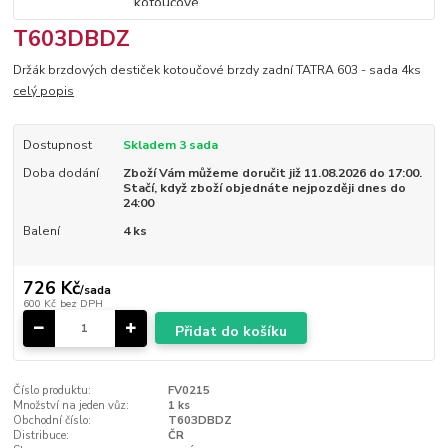
T603DBDZ
Držák brzdových destiček kotoučové brzdy zadní TATRA 603 - sada 4ks
celý popis
Dostupnost
Skladem 3 sada
Doba dodání
Zboží Vám můžeme doručit již 11.08.2026 do 17:00.
Stačí, když zboží objednáte nejpozději dnes do
24:00
Balení
4 ks
726 Kč
/
sada
600 Kč
bez DPH
Přidat do košíku
Číslo produktu:
FV0215
Množství na jeden vůz:
1 ks
Obchodní číslo:
T603DBDZ
Distribuce:
ČR