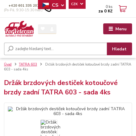
CS
CZK
+420 601 335 207
0
ks
(Po-Pá, 9:30-15:30 hod.)
za
0 Kč
Menu
Hledat
Úvod
TATRA 603
Držák brzdových destiček kotoučové brzdy zadní TATRA
603 - sada 4ks
Držák brzdových destiček kotoučové
brzdy zadní TATRA 603 - sada 4ks