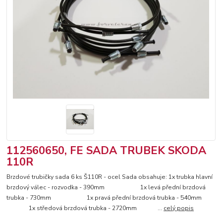
112560650, FE SADA TRUBEK SKODA
110R
Brzdové trubičky sada 6 ks Š110R - ocel Sada obsahuje: 1x trubka hlavní
brzdový válec - rozvodka - 390mm 1x levá přední brzdová
trubka - 730mm 1x pravá přední brzdová trubka - 540mm
1x středová brzdová trubka - 2720mm ...
celý popis