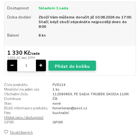
Dostupnost
Skladem 3 sada
Doba dodání
Zboží Vám můžeme doručit již 10.08.2026 do 17:00.
Stačí, když zboží objednáte nejpozději dnes do
8:00
Balení
6 ks
1 330 Kč
/
sada
1 099 Kč
bez DPH
Přidat do košíku
Číslo produktu:
FV0114
Množství na jeden vůz:
1 ks
Obchodní číslo:
112560650, FE SADA TRUBEK SKODA 110R
Distribuce:
ČR
Stav:
nové
Bližší informace o produktu:
forveteran@post.cz
Foto:
ilustrační
Hlídat cenu / dostupnost
GPSR:
GPSR
Do oblíbených