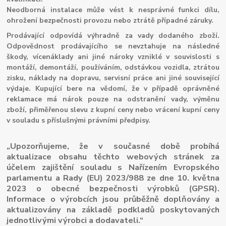
Neodborná instalace může vést k nesprávné funkci dílu,
ohrožení bezpečnosti provozu nebo ztrátě případné záruky.
Prodávající odpovídá výhradně za vady dodaného zboží.
Odpovědnost prodávajícího se nevztahuje na následné
škody, vícenáklady ani jiné nároky vzniklé v souvislosti s
montáží, demontáží, používáním, odstávkou vozidla, ztrátou
zisku, náklady na dopravu, servisní práce ani jiné související
výdaje. Kupující bere na vědomí, že v případě oprávněné
reklamace má nárok pouze na odstranění vady, výměnu
zboží, přiměřenou slevu z kupní ceny nebo vrácení kupní ceny
v souladu s příslušnými právními předpisy.
„Upozorňujeme, že v současné době probíhá
aktualizace obsahu těchto webových stránek za
účelem zajištění souladu s Nařízením Evropského
parlamentu a Rady (EU) 2023/988 ze dne 10. května
2023 o obecné bezpečnosti výrobků (GPSR).
Informace o výrobcích jsou průběžně doplňovány a
aktualizovány na základě podkladů poskytovaných
jednotlivými výrobci a dodavateli.“