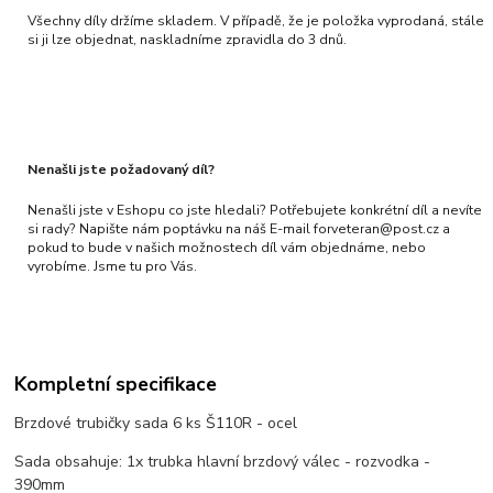
Všechny díly držíme skladem. V případě, že je položka vyprodaná, stále
si ji lze objednat, naskladníme zpravidla do 3 dnů.
Nenašli jste požadovaný díl?
Nenašli jste v Eshopu co jste hledali? Potřebujete konkrétní díl a nevíte
si rady? Napište nám poptávku na náš E-mail forveteran@post.cz a
pokud to bude v našich možnostech díl vám objednáme, nebo
vyrobíme. Jsme tu pro Vás.
Kompletní specifikace
Brzdové trubičky sada 6 ks Š110R - ocel
Sada obsahuje: 1x trubka hlavní brzdový válec - rozvodka -
390mm