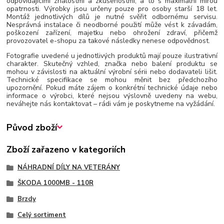
odpovídajícími znalostmi a zkušenostmi, a to s maximální mírou
opatrnosti. Výrobky jsou určeny pouze pro osoby starší 18 let.
Montáž jednotlivých dílů je nutné svěřit odbornému servisu.
Nesprávná instalace či neodborné použití může vést k závadám,
poškození zařízení, majetku nebo ohrožení zdraví, přičemž
provozovatel e-shopu za takové následky nenese odpovědnost.
Fotografie uvedené u jednotlivých produktů mají pouze ilustrativní
charakter. Skutečný vzhled, značka nebo balení produktu se
mohou v závislosti na aktuální výrobní sérii nebo dodavateli lišit.
Technické specifikace se mohou měnit bez předchozího
upozornění. Pokud máte zájem o konkrétní technické údaje nebo
informace o výrobci, které nejsou výslovně uvedeny na webu,
neváhejte nás kontaktovat – rádi vám je poskytneme na vyžádání.
Původ zboží
Zboží zařazeno v kategoriích
NÁHRADNÍ DÍLY NA VETERÁNY
ŠKODA 1000MB - 110R
Brzdy
Celý sortiment