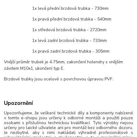
1x levá přední brzdová trubka - 730mm
1x pravá přední brzdová trubka - 540mm
1x středová brzdová trubka - 2720mm
1x levá zadní brzdová trubka - 720mm
1x pravá zadní brzdová trubka - 305mm
Vnější průměr trubek je 4.75mm, zakončení holendry s vnějším
závitem M10x1, ukončení typ E.
Brzdové trubky jsou ocelové s povrchovou úpravou PVF.
Upozornění
Upozorňujeme, že veškeré technické díly a komponenty nabízené
v tomto e-shopu jsou určeny k odborné montáži a použití pouze
osobami s příslušnou technickou kvalifikací. Tyto výrobky nejsou
určeny pro laické uživatele ani pro montáž bez odborného dozoru.
Je nezbytné, aby s nimi nakládali výhradně profesionálové s