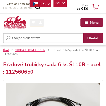
CS
CZK
+420 601 335 207
0
ks
(Po-Pá, 9:30-15:30 hod.)
za
0 Kč
Menu
Hledat
Úvod
ŠKODA 1000MB - 110R
Brzdové trubičky sada 6 ks Š110R - ocel ;
112560650
Brzdové trubičky sada 6 ks Š110R - ocel
; 112560650