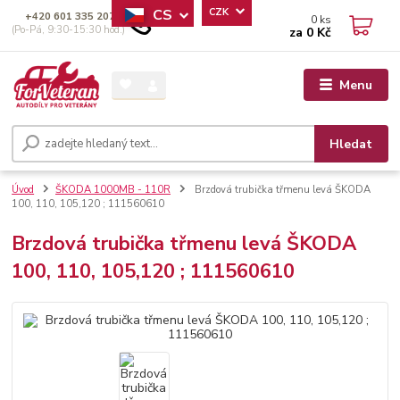
CS
CZK
+420 601 335 207
0
ks
(Po-Pá, 9:30-15:30 hod.)
za
0 Kč
Menu
Hledat
Úvod
ŠKODA 1000MB - 110R
Brzdová trubička třmenu levá ŠKODA
100, 110, 105,120 ; 111560610
Brzdová trubička třmenu levá ŠKODA
100, 110, 105,120 ; 111560610