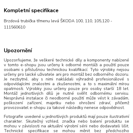
Kompletní specifikace
Brzdová trubička třmenu levá ŠKODA 100, 110, 105,120 -
111560610
Upozornění
Upozorňujeme, že veškeré technické díly a komponenty nabízené
v tomto e-shopu jsou určeny k odborné montáži a použití pouze
osobami s příslušnou technickou kvalifikací. Tyto výrobky nejsou
určeny pro laické uživatele ani pro montáž bez odborného dozoru.
Je nezbytné, aby s nimi nakládali výhradně profesionálové s
odpovídajícími znalostmi a zkušenostmi, a to s maximální mírou
opatrnosti. Výrobky jsou určeny pouze pro osoby starší 18 let.
Montáž jednotlivých dílů je nutné svěřit odbornému servisu.
Nesprávná instalace či neodborné použití může vést k závadám,
poškození zařízení, majetku nebo ohrožení zdraví, přičemž
provozovatel e-shopu za takové následky nenese odpovědnost.
Fotografie uvedené u jednotlivých produktů mají pouze ilustrativní
charakter. Skutečný vzhled, značka nebo balení produktu se
mohou v závislosti na aktuální výrobní sérii nebo dodavateli lišit.
Technické specifikace se mohou měnit bez předchozího