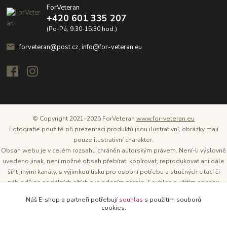
ForVeteran
+420 601 335 207
(Po-Pá, 9:30-15:30 hod.)
forveteran@post.cz, info@for-veteran.eu
© Copyright 2021–2025 ForVeteran
www.for-veteran.eu
Fotografie použité při prezentaci produktů jsou ilustrativní, obrázky mají
pouze ilustrativní charakter.
Obsah webu je v celém rozsahu chráněn autorským právem. Není-li výslovně
uvedeno jinak, není možné obsah přebírat, kopírovat, reprodukovat ani dále
šířit jinými kanály, s výjimkou tisku pro osobní potřebu a stručných citací či
náhledů na sociálních sítích s uvedením zdroje. Souhlas s užitím obsahu
musí být vždy písemný a lze o něj požádat. Vlastníkem a provozovatelem
Náš E-shop a partneři potřebují
souhlas
s použitím souborů
těchto webových stránek je Tomáš Oršel.
cookies.
Zdroj: Archiv společnosti ŠKODA AUTO