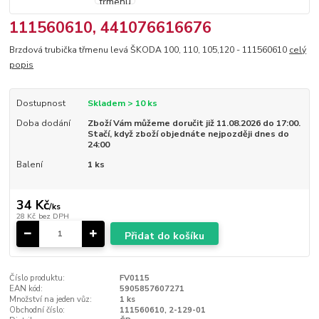
111560610, 441076616676
Brzdová trubička třmenu levá ŠKODA 100, 110, 105,120 - 111560610
celý
popis
Dostupnost
Skladem > 10 ks
Doba dodání
Zboží Vám můžeme doručit již 11.08.2026 do 17:00.
Stačí, když zboží objednáte nejpozději dnes do
24:00
Balení
1 ks
34 Kč
/
ks
28 Kč
bez DPH
Přidat do košíku
Číslo produktu:
FV0115
EAN kód:
5905857607271
Množství na jeden vůz:
1 ks
Obchodní číslo:
111560610, 2-129-01