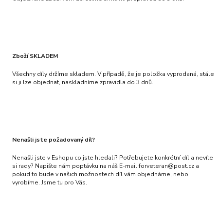
Zboží SKLADEM
Všechny díly držíme skladem. V případě, že je položka vyprodaná, stále
si ji lze objednat, naskladníme zpravidla do 3 dnů.
Nenašli jste požadovaný díl?
Nenašli jste v Eshopu co jste hledali? Potřebujete konkrétní díl a nevíte
si rady? Napište nám poptávku na náš E-mail forveteran@post.cz a
pokud to bude v našich možnostech díl vám objednáme, nebo
vyrobíme. Jsme tu pro Vás.