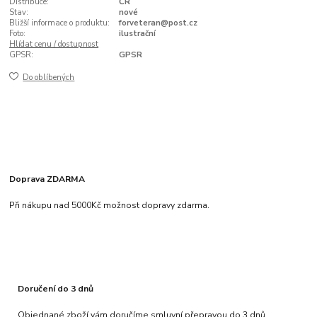
Distribuce:
ČR
Stav:
nové
Bližší informace o produktu:
forveteran@post.cz
Foto:
ilustrační
Hlídat cenu / dostupnost
GPSR:
GPSR
Do oblíbených
Doprava ZDARMA
Při nákupu nad 5000Kč možnost dopravy zdarma.
Doručení do 3 dnů
Objednané zboží vám doručíme smluvní přepravou do 3 dnů.