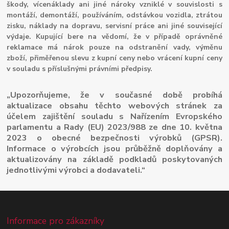
škody, vícenáklady ani jiné nároky vzniklé v souvislosti s
montáží, demontáží, používáním, odstávkou vozidla, ztrátou
zisku, náklady na dopravu, servisní práce ani jiné související
výdaje. Kupující bere na vědomí, že v případě oprávněné
reklamace má nárok pouze na odstranění vady, výměnu
zboží, přiměřenou slevu z kupní ceny nebo vrácení kupní ceny
v souladu s příslušnými právními předpisy.
„Upozorňujeme, že v současné době probíhá
aktualizace obsahu těchto webových stránek za
účelem zajištění souladu s Nařízením Evropského
parlamentu a Rady (EU) 2023/988 ze dne 10. května
2023 o obecné bezpečnosti výrobků (GPSR).
Informace o výrobcích jsou průběžně doplňovány a
aktualizovány na základě podkladů poskytovaných
jednotlivými výrobci a dodavateli.“
Informace pro zákazníky