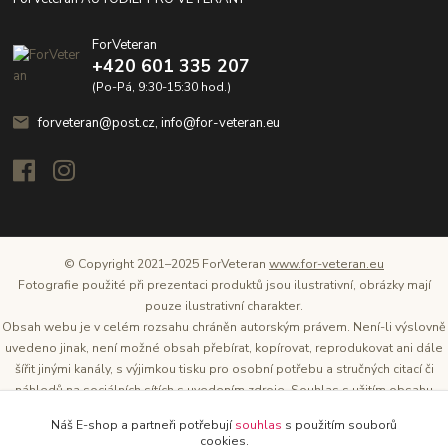
ForVeteran
+420 601 335 207
(Po-Pá, 9:30-15:30 hod.)
forveteran@post.cz, info@for-veteran.eu
© Copyright 2021–2025 ForVeteran
www.for-veteran.eu
Fotografie použité při prezentaci produktů jsou ilustrativní, obrázky mají
pouze ilustrativní charakter.
Obsah webu je v celém rozsahu chráněn autorským právem. Není-li výslovně
uvedeno jinak, není možné obsah přebírat, kopírovat, reprodukovat ani dále
šířit jinými kanály, s výjimkou tisku pro osobní potřebu a stručných citací či
náhledů na sociálních sítích s uvedením zdroje. Souhlas s užitím obsahu
musí být vždy písemný a lze o něj požádat. Vlastníkem a provozovatelem
Náš E-shop a partneři potřebují
souhlas
s použitím souborů
těchto webových stránek je Tomáš Oršel.
cookies.