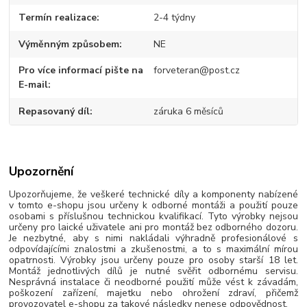
Termín realizace
2-4 týdny
Výměnným způsobem
NE
Pro více informací pište na
forveteran@post.cz
E-mail
Repasovaný díl
záruka 6 měsíců
Upozornění
Upozorňujeme, že veškeré technické díly a komponenty nabízené
v tomto e-shopu jsou určeny k odborné montáži a použití pouze
osobami s příslušnou technickou kvalifikací. Tyto výrobky nejsou
určeny pro laické uživatele ani pro montáž bez odborného dozoru.
Je nezbytné, aby s nimi nakládali výhradně profesionálové s
odpovídajícími znalostmi a zkušenostmi, a to s maximální mírou
opatrnosti. Výrobky jsou určeny pouze pro osoby starší 18 let.
Montáž jednotlivých dílů je nutné svěřit odbornému servisu.
Nesprávná instalace či neodborné použití může vést k závadám,
poškození zařízení, majetku nebo ohrožení zdraví, přičemž
provozovatel e-shopu za takové následky nenese odpovědnost.