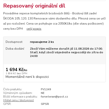
Repasovaný originální díl
Provádíme repese kompletních brzdových štítů - Brzdový štít zadní
ŠKODA 105, 120, 130 Renovace vámi dodaného dílu. Přesná cena se určí
až po rozložení. Cena se pohybuje cca 2050Kč/ks (dle stavu poškození)
ceny bez DPH
celý popis
Dostupnost
repasujeme 2 ks
Doba dodání
Zboží Vám můžeme doručit již 11.08.2026 do 17:00.
Stačí, když zboží objednáte nejpozději do zítra do
24:00
1 694 Kč
/
ks
1 694 Kč
bez DPH
Momentálně není k dispozici
Číslo produktu:
FV1249
Výměnným způsobem:
NE
Bližší informace o produktu:
forveteran@post.cz
Hlídat cenu / dostupnost
GPSR:
GPSR