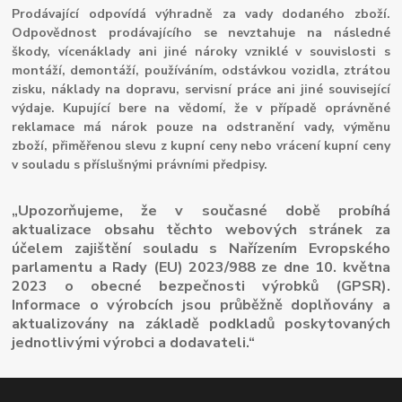
Prodávající odpovídá výhradně za vady dodaného zboží.
Odpovědnost prodávajícího se nevztahuje na následné
škody, vícenáklady ani jiné nároky vzniklé v souvislosti s
montáží, demontáží, používáním, odstávkou vozidla, ztrátou
zisku, náklady na dopravu, servisní práce ani jiné související
výdaje. Kupující bere na vědomí, že v případě oprávněné
reklamace má nárok pouze na odstranění vady, výměnu
zboží, přiměřenou slevu z kupní ceny nebo vrácení kupní ceny
v souladu s příslušnými právními předpisy.
„Upozorňujeme, že v současné době probíhá
aktualizace obsahu těchto webových stránek za
účelem zajištění souladu s Nařízením Evropského
parlamentu a Rady (EU) 2023/988 ze dne 10. května
2023 o obecné bezpečnosti výrobků (GPSR).
Informace o výrobcích jsou průběžně doplňovány a
aktualizovány na základě podkladů poskytovaných
jednotlivými výrobci a dodavateli.“