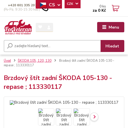
CS
CZK
+420 601 335 207
0
ks
(Po-Pá, 9:30-15:30 hod.)
za
0 Kč
Menu
Hledat
Úvod
ŠKODA 105, 120, 130
Brzdový štít zadní ŠKODA 105-130 -
repase ; 113330117
Brzdový štít zadní ŠKODA 105-130 -
repase ; 113330117