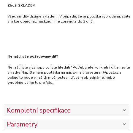
Zboží SKLADEM
Všechny díly držíme skladem. V případě, že je položka vyprodaná, stále
si ji lze objednat, naskladníme zpravidla do 3 dnů.
Nenašli jste požadovaný díl?
Nenašli jste v Eshopu co jste hledali? Potřebujete konkrétní díl a nevíte
si rady? Napište nám poptávku na náš E-mail forveteran@post.cz a
pokud to bude v našich možnostech díl vám objednáme, nebo
vyrobíme. Jsme tu pro Vás.
Kompletní specifikace
Parametry