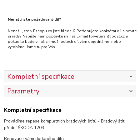
Nenašli jste požadovaný díl?
Nenašli jste v Eshopu co jste hledali? Potřebujete konkrétní díl a nevíte
si rady? Napište nám poptávku na náš E-mail forveteran@post.cz a
pokud to bude v našich možnostech díl vám objednáme, nebo
vyrobíme. Jsme tu pro Vás.
Kompletní specifikace
Parametry
Kompletní specifikace
Provádíme repese kompletních brzdových štítů - Brzdový štít
přední ŠKODA 1203
Renovace vámi dodaného dílu.