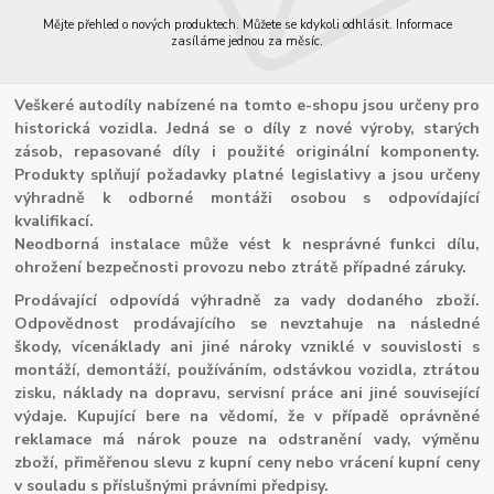
Mějte přehled o nových produktech. Můžete se kdykoli odhlásit. Informace
zasíláme jednou za měsíc.
Veškeré autodíly nabízené na tomto e-shopu jsou určeny pro
historická vozidla. Jedná se o díly z nové výroby, starých
zásob, repasované díly i použité originální komponenty.
Produkty splňují požadavky platné legislativy a jsou určeny
výhradně k odborné montáži osobou s odpovídající
kvalifikací.
Neodborná instalace může vést k nesprávné funkci dílu,
ohrožení bezpečnosti provozu nebo ztrátě případné záruky.
Prodávající odpovídá výhradně za vady dodaného zboží.
Odpovědnost prodávajícího se nevztahuje na následné
škody, vícenáklady ani jiné nároky vzniklé v souvislosti s
montáží, demontáží, používáním, odstávkou vozidla, ztrátou
zisku, náklady na dopravu, servisní práce ani jiné související
výdaje. Kupující bere na vědomí, že v případě oprávněné
reklamace má nárok pouze na odstranění vady, výměnu
zboží, přiměřenou slevu z kupní ceny nebo vrácení kupní ceny
v souladu s příslušnými právními předpisy.