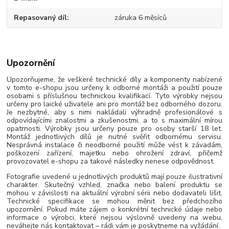
Repasovaný díl
záruka 6 měsíců
Upozornění
Upozorňujeme, že veškeré technické díly a komponenty nabízené
v tomto e-shopu jsou určeny k odborné montáži a použití pouze
osobami s příslušnou technickou kvalifikací. Tyto výrobky nejsou
určeny pro laické uživatele ani pro montáž bez odborného dozoru.
Je nezbytné, aby s nimi nakládali výhradně profesionálové s
odpovídajícími znalostmi a zkušenostmi, a to s maximální mírou
opatrnosti. Výrobky jsou určeny pouze pro osoby starší 18 let.
Montáž jednotlivých dílů je nutné svěřit odbornému servisu.
Nesprávná instalace či neodborné použití může vést k závadám,
poškození zařízení, majetku nebo ohrožení zdraví, přičemž
provozovatel e-shopu za takové následky nenese odpovědnost.
Fotografie uvedené u jednotlivých produktů mají pouze ilustrativní
charakter. Skutečný vzhled, značka nebo balení produktu se
mohou v závislosti na aktuální výrobní sérii nebo dodavateli lišit.
Technické specifikace se mohou měnit bez předchozího
upozornění. Pokud máte zájem o konkrétní technické údaje nebo
informace o výrobci, které nejsou výslovně uvedeny na webu,
neváhejte nás kontaktovat – rádi vám je poskytneme na vyžádání.