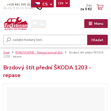
CS
CZK
+420 601 335 207
0
ks
(Po-Pá, 9:30-15:30 hod.)
za
0 Kč
Menu
Hledat
Úvod
RENOVUJEME - Repase originál dílů
Brzdový štít přední ŠKODA
1203 - repase
Brzdový štít přední ŠKODA 1203 -
repase