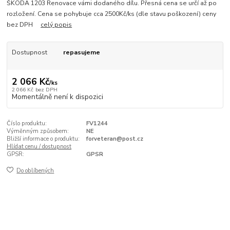
ŠKODA 1203 Renovace vámi dodaného dílu. Přesná cena se určí až po
rozložení. Cena se pohybuje cca 2500Kč/ks (dle stavu poškození) ceny
bez DPH
celý popis
Dostupnost
repasujeme
2 066 Kč
/
ks
2 066 Kč
bez DPH
Momentálně není k dispozici
Číslo produktu:
FV1244
Výměnným způsobem:
NE
Bližší informace o produktu:
forveteran@post.cz
Hlídat cenu / dostupnost
GPSR:
GPSR
Do oblíbených