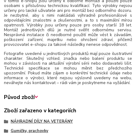
v tomto e-shopu jsou určeny k odborné montáži a použití pouze
osobami s příslušnou technickou kvalifikací. Tyto výrobky nejsou
určeny pro laické uživatele ani pro montáž bez odborného dozoru.
Je nezbytné, aby s nimi nakládali výhradně profesionálové s
odpovídajícími znalostmi a zkušenostmi, a to s maximální mírou
opatrnosti. Výrobky jsou určeny pouze pro osoby starší 18 let.
Montáž jednotlivých dílů je nutné svěřit odbornému servisu.
Nesprávná instalace či neodborné použití může vést k závadám,
poškození zařízení, majetku nebo ohrožení zdraví, přičemž
provozovatel e-shopu za takové následky nenese odpovědnost.
Fotografie uvedené u jednotlivých produktů mají pouze ilustrativní
charakter. Skutečný vzhled, značka nebo balení produktu se
mohou v závislosti na aktuální výrobní sérii nebo dodavateli lišit.
Technické specifikace se mohou měnit bez předchozího
upozornění. Pokud máte zájem o konkrétní technické údaje nebo
informace o výrobci, které nejsou výslovně uvedeny na webu,
neváhejte nás kontaktovat – rádi vám je poskytneme na vyžádání.
Původ zboží
Zboží zařazeno v kategoriích
NÁHRADNÍ DÍLY NA VETERÁNY
Gumičky, prachovky