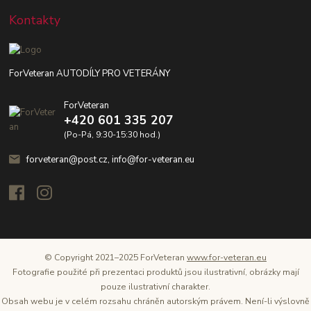
Kontakty
ForVeteran AUTODÍLY PRO VETERÁNY
ForVeteran
+420 601 335 207
(Po-Pá, 9:30-15:30 hod.)
forveteran@post.cz, info@for-veteran.eu
© Copyright 2021–2025 ForVeteran
www.for-veteran.eu
Fotografie použité při prezentaci produktů jsou ilustrativní, obrázky mají
pouze ilustrativní charakter.
Obsah webu je v celém rozsahu chráněn autorským právem. Není-li výslovně