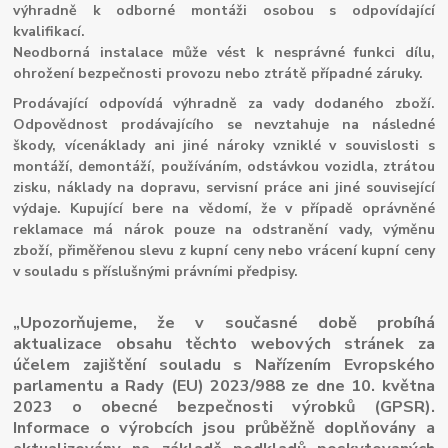
výhradně k odborné montáži osobou s odpovídající
kvalifikací.
Neodborná instalace může vést k nesprávné funkci dílu,
ohrožení bezpečnosti provozu nebo ztrátě případné záruky.
Prodávající odpovídá výhradně za vady dodaného zboží.
Odpovědnost prodávajícího se nevztahuje na následné
škody, vícenáklady ani jiné nároky vzniklé v souvislosti s
montáží, demontáží, používáním, odstávkou vozidla, ztrátou
zisku, náklady na dopravu, servisní práce ani jiné související
výdaje. Kupující bere na vědomí, že v případě oprávněné
reklamace má nárok pouze na odstranění vady, výměnu
zboží, přiměřenou slevu z kupní ceny nebo vrácení kupní ceny
v souladu s příslušnými právními předpisy.
„Upozorňujeme, že v současné době probíhá
aktualizace obsahu těchto webových stránek za
účelem zajištění souladu s Nařízením Evropského
parlamentu a Rady (EU) 2023/988 ze dne 10. května
2023 o obecné bezpečnosti výrobků (GPSR).
Informace o výrobcích jsou průběžně doplňovány a