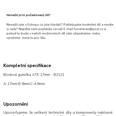
Nenašli jste požadovaný díl?
Nenašli jste v Eshopu co jste hledali? Potřebujete konkrétní díl a nevíte
si rady? Napište nám poptávku na náš E-mail forveteran@post.cz a
pokud to bude v našich možnostech díl vám objednáme, nebo
vyrobíme. Jsme tu pro Vás.
Kompletní specifikace
Brzdová gumička ATE 17mm - B2121
A-17mm,B-8mm,C-4,9mm
Upozornění
Upozorňujeme, že veškeré technické díly a komponenty nabízené