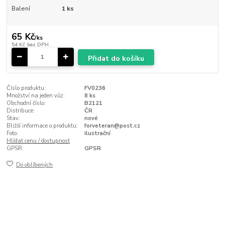
Balení
1 ks
65 Kč
/
ks
54 Kč
bez DPH
Přidat do košíku
Číslo produktu:
FV0236
Množství na jeden vůz:
8 ks
Obchodní číslo:
B2121
Distribuce:
ČR
Stav:
nové
Bližší informace o produktu:
forveteran@post.cz
Foto:
ilustrační
Hlídat cenu / dostupnost
GPSR:
GPSR
Do oblíbených