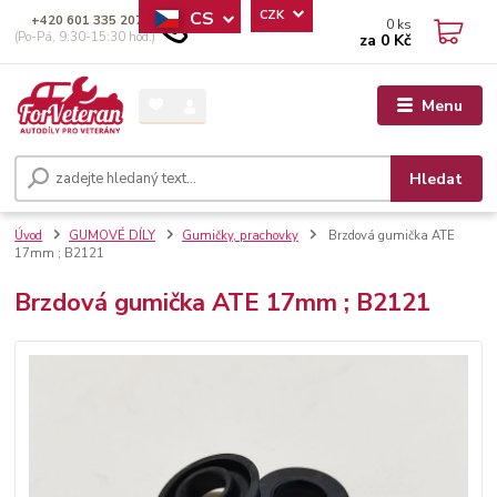
CS
CZK
+420 601 335 207
0
ks
(Po-Pá, 9:30-15:30 hod.)
za
0 Kč
Menu
Hledat
Úvod
GUMOVÉ DÍLY
Gumičky, prachovky
Brzdová gumička ATE
17mm ; B2121
Brzdová gumička ATE 17mm ; B2121