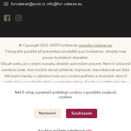
forveteran@post.cz, info@for-veteran.eu
© Copyright 2021–2025 ForVeteran
www.for-veteran.eu
Fotografie použité při prezentaci produktů jsou ilustrativní, obrázky mají
pouze ilustrativní charakter.
Obsah webu je v celém rozsahu chráněn autorským právem. Není-li výslovně
uvedeno jinak, není možné obsah přebírat, kopírovat, reprodukovat ani dále
šířit jinými kanály, s výjimkou tisku pro osobní potřebu a stručných citací či
náhledů na sociálních sítích s uvedením zdroje. Souhlas s užitím obsahu
musí být vždy písemný a lze o něj požádat. Vlastníkem a provozovatelem
Náš E-shop a partneři potřebují
souhlas
s použitím souborů
těchto webových stránek je Tomáš Oršel.
cookies.
Zdroj: Archiv společnosti ŠKODA AUTO
Souhlasím
Nastavení
Souhlas můžete odmítnout
zde
.