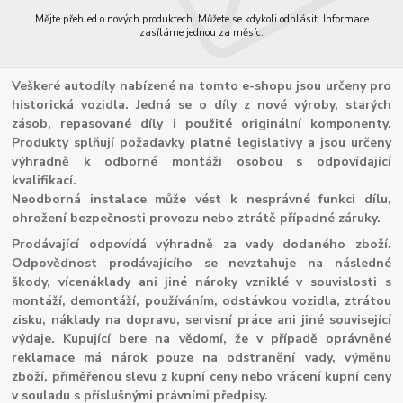
Mějte přehled o nových produktech. Můžete se kdykoli odhlásit. Informace
zasíláme jednou za měsíc.
Veškeré autodíly nabízené na tomto e-shopu jsou určeny pro
historická vozidla. Jedná se o díly z nové výroby, starých
zásob, repasované díly i použité originální komponenty.
Produkty splňují požadavky platné legislativy a jsou určeny
výhradně k odborné montáži osobou s odpovídající
kvalifikací.
Neodborná instalace může vést k nesprávné funkci dílu,
ohrožení bezpečnosti provozu nebo ztrátě případné záruky.
Prodávající odpovídá výhradně za vady dodaného zboží.
Odpovědnost prodávajícího se nevztahuje na následné
škody, vícenáklady ani jiné nároky vzniklé v souvislosti s
montáží, demontáží, používáním, odstávkou vozidla, ztrátou
zisku, náklady na dopravu, servisní práce ani jiné související
výdaje. Kupující bere na vědomí, že v případě oprávněné
reklamace má nárok pouze na odstranění vady, výměnu
zboží, přiměřenou slevu z kupní ceny nebo vrácení kupní ceny
v souladu s příslušnými právními předpisy.