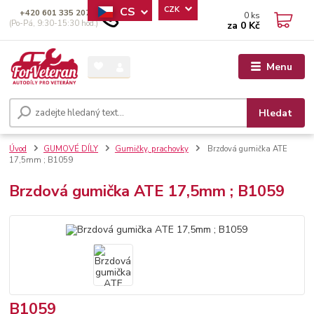
CS
CZK
+420 601 335 207
0
ks
(Po-Pá, 9:30-15:30 hod.)
za
0 Kč
Menu
Hledat
Úvod
GUMOVÉ DÍLY
Gumičky, prachovky
Brzdová gumička ATE
17,5mm ; B1059
Brzdová gumička ATE 17,5mm ; B1059
B1059