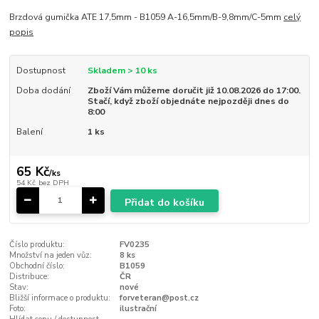
Brzdová gumička ATE 17,5mm - B1059 A-16,5mm/B-9,8mm/C-5mm
celý
popis
Dostupnost
Skladem > 10 ks
Doba dodání
Zboží Vám můžeme doručit již 10.08.2026 do 17:00.
Stačí, když zboží objednáte nejpozději dnes do
8:00
Balení
1 ks
65 Kč
/
ks
54 Kč
bez DPH
Přidat do košíku
Číslo produktu:
FV0235
Množství na jeden vůz:
8 ks
Obchodní číslo:
B1059
Distribuce:
ČR
Stav:
nové
Bližší informace o produktu:
forveteran@post.cz
Foto:
ilustrační