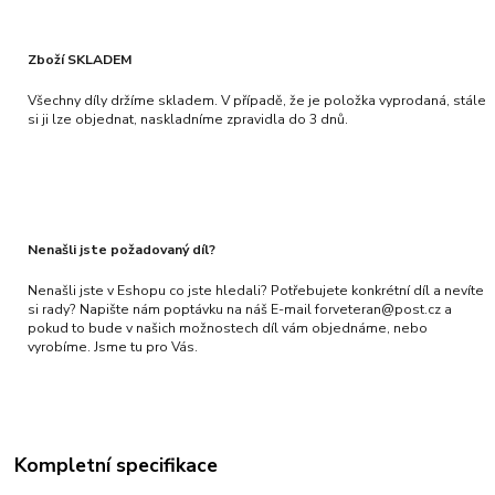
Zboží SKLADEM
Všechny díly držíme skladem. V případě, že je položka vyprodaná, stále
si ji lze objednat, naskladníme zpravidla do 3 dnů.
Nenašli jste požadovaný díl?
Nenašli jste v Eshopu co jste hledali? Potřebujete konkrétní díl a nevíte
si rady? Napište nám poptávku na náš E-mail forveteran@post.cz a
pokud to bude v našich možnostech díl vám objednáme, nebo
vyrobíme. Jsme tu pro Vás.
Kompletní specifikace