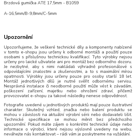
Brzdová gumička ATE 17,5mm - B1059
A-16,5mm/B-9,8mm/C-5mm
Upozornění
Upozorňujeme, že veškeré technické díly a komponenty nabízené
v tomto e-shopu jsou určeny k odborné montáži a použití pouze
osobami s příslušnou technickou kvalifikací. Tyto výrobky nejsou
určeny pro laické uživatele ani pro montáž bez odborného dozoru.
Je nezbytné, aby s nimi nakládali výhradně profesionálové s
odpovídajícími znalostmi a zkušenostmi, a to s maximální mírou
opatrnosti. Výrobky jsou určeny pouze pro osoby starší 18 let.
Montáž jednotlivých dílů je nutné svěřit odbornému servisu.
Nesprávná instalace či neodborné použití může vést k závadám,
poškození zařízení, majetku nebo ohrožení zdraví, přičemž
provozovatel e-shopu za takové následky nenese odpovědnost.
Fotografie uvedené u jednotlivých produktů mají pouze ilustrativní
charakter. Skutečný vzhled, značka nebo balení produktu se
mohou v závislosti na aktuální výrobní sérii nebo dodavateli lišit.
Technické specifikace se mohou měnit bez předchozího
upozornění. Pokud máte zájem o konkrétní technické údaje nebo
informace o výrobci, které nejsou výslovně uvedeny na webu,
neváhejte nás kontaktovat – rádi vám je poskytneme na vyžádání.