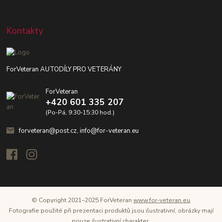
Kontakty
ForVeteran AUTODÍLY PRO VETERÁNY
ForVeteran
+420 601 335 207
(Po-Pá, 9:30-15:30 hod.)
forveteran@post.cz, info@for-veteran.eu
© Copyright 2021–2025 ForVeteran
www.for-veteran.eu
Fotografie použité při prezentaci produktů jsou ilustrativní, obrázky mají
pouze ilustrativní charakter.