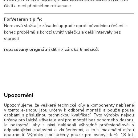
částí a není předmětem reklamace.
ForVeteran tip 🔧:
Nerezová vložka je zásadní upgrade oproti původnímu řešení –
konec problémů s korozí uvnitř válečku a delší intervaly bez
starostí.
repasovaný originální díl => záruka 6 měsíců.
Upozornění
Upozorňujeme, že veškeré technické díly a komponenty nabízené
v tomto e-shopu jsou určeny k odborné montáži a použití pouze
osobami s příslušnou technickou kvalifikací. Tyto výrobky nejsou
určeny pro laické uživatele ani pro montáž bez odborného dozoru.
Je nezbytné, aby s nimi nakládali výhradně profesionálové s
odpovídajícími znalostmi a zkušenostmi, a to s maximální mírou
opatrnosti. Výrobky jsou určeny pouze pro osoby starší 18 let.