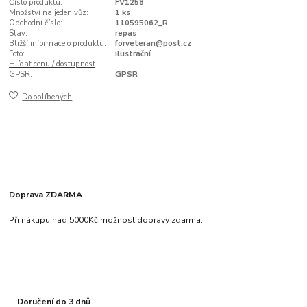
Číslo produktu:
FV1258
Množství na jeden vůz:
1 ks
Obchodní číslo:
110595062_R
Stav:
repas
Bližší informace o produktu:
forveteran@post.cz
Foto:
ilustrační
Hlídat cenu / dostupnost
GPSR:
GPSR
Do oblíbených
Doprava ZDARMA
Při nákupu nad 5000Kč možnost dopravy zdarma.
Doručení do 3 dnů