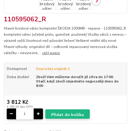
110595062_R
Hlavní brzdový válec kompletní ŠKODA 1000MB - repase - 110595062_R
kompletní válec (včetně pístu, gumiček, pružinek) Vložky válců z nerezu –
výrazně vyšší životnost než původní řešení Veškeré vnitřní díly nové
Hlavní výhody: originální díl – odborně repasovaný nerezová vložka
válečku – nevyrezne,...
celý popis
Dostupnost
Doprodej originál 2
Doba dodání
Zboží Vám můžeme doručit již zítra do 17:00.
Stačí, když zboží objednáte nejpozději dnes do
8:00
3 812 Kč
3 150 Kč
bez DPH
Přidat do košíku