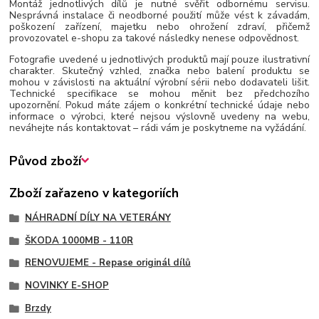
Montáž jednotlivých dílů je nutné svěřit odbornému servisu.
Nesprávná instalace či neodborné použití může vést k závadám,
poškození zařízení, majetku nebo ohrožení zdraví, přičemž
provozovatel e-shopu za takové následky nenese odpovědnost.
Fotografie uvedené u jednotlivých produktů mají pouze ilustrativní
charakter. Skutečný vzhled, značka nebo balení produktu se
mohou v závislosti na aktuální výrobní sérii nebo dodavateli lišit.
Technické specifikace se mohou měnit bez předchozího
upozornění. Pokud máte zájem o konkrétní technické údaje nebo
informace o výrobci, které nejsou výslovně uvedeny na webu,
neváhejte nás kontaktovat – rádi vám je poskytneme na vyžádání.
Původ zboží
Zboží zařazeno v kategoriích
NÁHRADNÍ DÍLY NA VETERÁNY
ŠKODA 1000MB - 110R
RENOVUJEME - Repase originál dílů
NOVINKY E-SHOP
Brzdy