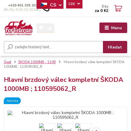
CS
CZK
+420 601 335 207
0
ks
(Po-Pá, 9:30-15:30 hod.)
za
0 Kč
Menu
Hledat
Úvod
ŠKODA 1000MB - 110R
Hlavní brzdový válec kompletní ŠKODA
1000MB ; 110595062_R
Hlavní brzdový válec kompletní ŠKODA
1000MB ; 110595062_R
Novinka