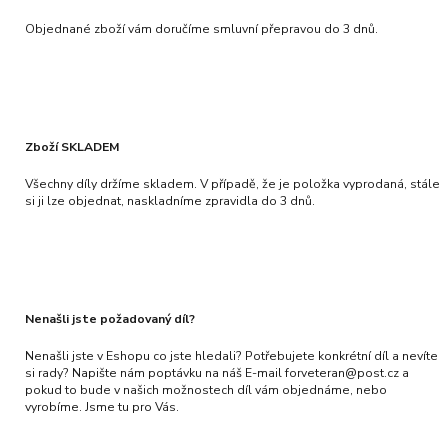
Objednané zboží vám doručíme smluvní přepravou do 3 dnů.
Zboží SKLADEM
Všechny díly držíme skladem. V případě, že je položka vyprodaná, stále
si ji lze objednat, naskladníme zpravidla do 3 dnů.
Nenašli jste požadovaný díl?
Nenašli jste v Eshopu co jste hledali? Potřebujete konkrétní díl a nevíte
si rady? Napište nám poptávku na náš E-mail forveteran@post.cz a
pokud to bude v našich možnostech díl vám objednáme, nebo
vyrobíme. Jsme tu pro Vás.