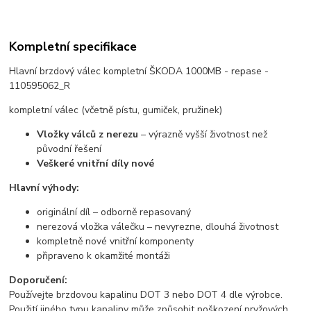
Kompletní specifikace
Hlavní brzdový válec kompletní ŠKODA 1000MB - repase -
110595062_R
kompletní válec (včetně pístu, gumiček, pružinek)
Vložky válců z nerezu
– výrazně vyšší životnost než
původní řešení
Veškeré vnitřní díly nové
Hlavní výhody:
originální díl – odborně repasovaný
nerezová vložka válečku – nevyrezne, dlouhá životnost
kompletně nové vnitřní komponenty
připraveno k okamžité montáži
Doporučení:
Používejte brzdovou kapalinu DOT 3 nebo DOT 4 dle výrobce.
Použití jiného typu kapaliny může způsobit poškození pryžových