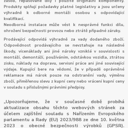
zásob, repasované díly i použité originální komponenty.
Produkty splňují požadavky platné legislativy a jsou určeny
výhradně k odborné montáži osobou s odpovídající
kvalifikací.
Neodborná instalace může vést k nesprávné funkci dílu,
ohrožení bezpečnosti provozu nebo ztrátě případné záruky.
Prodávající odpovídá výhradně za vady dodaného zboží.
Odpovědnost prodávajícího se nevztahuje na následné
škody, vícenáklady ani jiné nároky vzniklé v souvislosti s
montáží, demontáží, používáním, odstávkou vozidla, ztrátou
zisku, náklady na dopravu, servisní práce ani jiné související
výdaje. Kupující bere na vědomí, že v případě oprávněné
reklamace má nárok pouze na odstranění vady, výměnu
zboží, přiměřenou slevu z kupní ceny nebo vrácení kupní ceny
v souladu s příslušnými právními předpisy.
„Upozorňujeme, že v současné době probíhá
aktualizace obsahu těchto webových stránek za
účelem zajištění souladu s Nařízením Evropského
parlamentu a Rady (EU) 2023/988 ze dne 10. května
2023 o obecné bezpečnosti výrobků (GPSR).